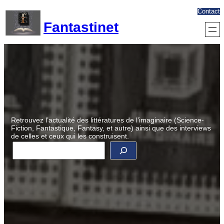
Aller
Contact
au
Fantastinet
contenu
Retrouvez l’actualité des littératures de l’imaginaire (Science-
Fiction, Fantastique, Fantasy, et autre) ainsi que des interviews
de celles et ceux qui les construisent.
R
e
c
h
e
r
c
h
e
r