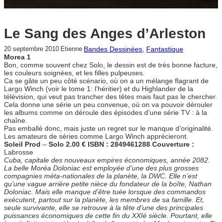
Le Sang des Anges d’Arleston
Bandes Dessinées
, 
Fantastique
20 septembre 2010
Etienne
Morea 1
Bon, comme souvent chez Solo, le dessin est de très bonne facture,
les couleurs soignées, et les filles pulpeuses.
Ca se gâte un peu côté scénario, où on a un mélange flagrant de
Largo Winch (voir le tome 1: l’héritier) et du Highlander de la
télévision, qui veut pas trancher des têtes mais faut pas le chercher.
Cela donne une série un peu convenue, où on va pouvoir dérouler
les albums comme on déroule des épisodes d’une série TV : à la
chaîne.
Pas emballé donc, mais juste un regret sur le manque d’originalité.
Les amateurs de séries comme Largo Winch apprécieront.
Soleil Prod
–
Solo
2.00 €
ISBN : 2849461288
Couverture :
Labrosse
Cuba, capitale des nouveaux empires économiques, année 2082.
La belle Moréa Doloniac est employée d’une des plus grosses
compagnies méta-nationales de la planète, la DWC. Elle n’est
qu’une vague arrière petite nièce du fondateur de la boîte, Nathan
Doloniac. Mais elle manque d’être tuée lorsque des commandos
exécutent, partout sur la planète, les membres de sa famille. Et,
seule survivante, elle se retrouve à la tête d’une des principales
puissances économiques de cette fin du XXIé siècle. Pourtant, elle