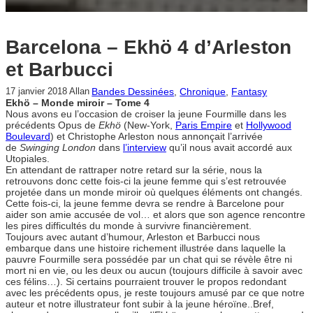
Barcelona – Ekhö 4 d’Arleston
et Barbucci
Bandes Dessinées
, 
Chronique
, 
Fantasy
17 janvier 2018
Allan
Ekhö – Monde miroir – Tome 4
Nous avons eu l’occasion de croiser la jeune Fourmille dans les
précédents Opus de
Ekhö
(New-York,
Paris Empire
et
Hollywood
Boulevard
) et Christophe Arleston nous annonçait l’arrivée
de
Swinging London
dans
l’interview
qu’il nous avait accordé aux
Utopiales.
En attendant de rattraper notre retard sur la série, nous la
retrouvons donc cette fois-ci la jeune femme qui s’est retrouvée
projetée dans un monde miroir où quelques éléments ont changés.
Cette fois-ci, la jeune femme devra se rendre à Barcelone pour
aider son amie accusée de vol… et alors que son agence rencontre
les pires difficultés du monde à survivre financièrement.
Toujours avec autant d’humour, Arleston et Barbucci nous
embarque dans une histoire richement illustrée dans laquelle la
pauvre Fourmille sera possédée par un chat qui se révèle être ni
mort ni en vie, ou les deux ou aucun (toujours difficile à savoir avec
ces félins…). Si certains pourraient trouver le propos redondant
avec les précédents opus, je reste toujours amusé par ce que notre
auteur et notre illustrateur font subir à la jeune héroïne..Bref,