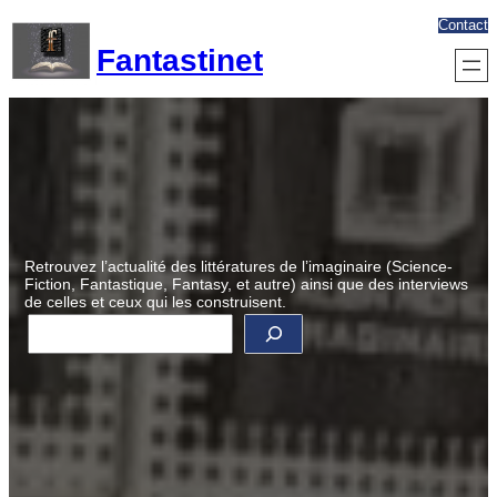
Aller
Contact
au
Fantastinet
contenu
Retrouvez l’actualité des littératures de l’imaginaire (Science-
Fiction, Fantastique, Fantasy, et autre) ainsi que des interviews
de celles et ceux qui les construisent.
R
e
c
h
e
r
c
h
e
r