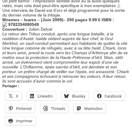
Un petit bemol : l’impression semble avoir eu là aussi quelques
ratés, mais cela était peut-être spécifique à mes exemplaires ;).
Une interview de David est d’ors et déjà programmé pour la sortie
du dernier volume de la trilogie.
Mnemos
–
Icares
–
(Juin 2009)
–
250 pages 9.99 € ISBN :
9782354080549
Couverture :
Julien Delval
Le retour des Tribus conduit, après une longue bataille, à la
reddition d’Aveld. Iselde obtient auprès de leur chef, le Grul
Merkhol, un sauf-conduit permettant aux habitants de quitter la cité.
Une longue colonne de réfugiés, avec à sa tête Iseld, Chtark, Ionis
et leurs amis, prend la route vers les Champs d’Arthinrye afin de se
mettre sous la protection de la Haute Prêtresse d’Idril. Mais, sitôt
arrivé, un évènement vient compromettre leur espoir d’une vie
nouvelle. L’Oriflamme, épée sacrée d’Idril, est dérobée et son
porteur, un prêtre chargé de veiller sur l’épée, est assassiné. Chtark
et ses compagnons échouent à retrouver les voleurs. A leur retour,
ils sont accusés d’avoir commis le vol.
Partager :
X
LinkedIn
Bluesky
Facebook
Pinterest
Threads
Mastodon
Imprimer