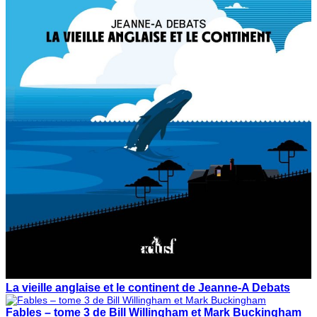
La vieille anglaise et le continent de Jeanne-A Debats
Fables – tome 3 de Bill Willingham et Mark Buckingham