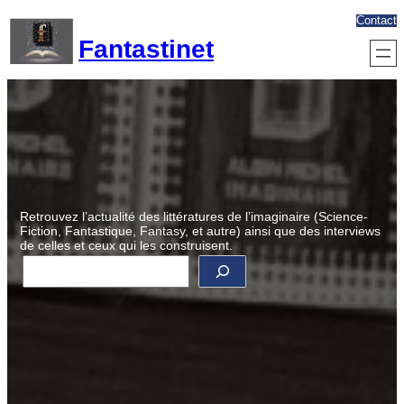
Aller
Contact
au
Fantastinet
contenu
Retrouvez l’actualité des littératures de l’imaginaire (Science-
Fiction, Fantastique, Fantasy, et autre) ainsi que des interviews
de celles et ceux qui les construisent.
R
e
c
h
e
r
c
h
e
r