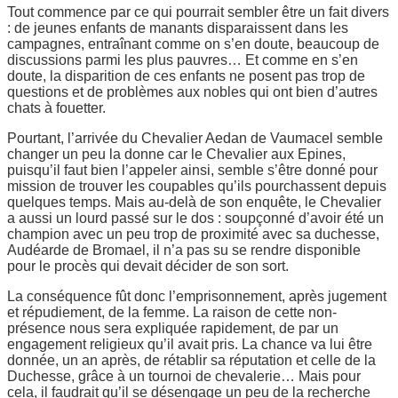
Tout commence par ce qui pourrait sembler être un fait divers
: de jeunes enfants de manants disparaissent dans les
campagnes, entraînant comme on s’en doute, beaucoup de
discussions parmi les plus pauvres… Et comme en s’en
doute, la disparition de ces enfants ne posent pas trop de
questions et de problèmes aux nobles qui ont bien d’autres
chats à fouetter.
Pourtant, l’arrivée du Chevalier Aedan de Vaumacel semble
changer un peu la donne car le Chevalier aux Epines,
puisqu’il faut bien l’appeler ainsi, semble s’être donné pour
mission de trouver les coupables qu’ils pourchassent depuis
quelques temps. Mais au-delà de son enquête, le Chevalier
a aussi un lourd passé sur le dos : soupçonné d’avoir été un
champion avec un peu trop de proximité avec sa duchesse,
Audéarde de Bromael, il n’a pas su se rendre disponible
pour le procès qui devait décider de son sort.
La conséquence fût donc l’emprisonnement, après jugement
et répudiement, de la femme. La raison de cette non-
présence nous sera expliquée rapidement, de par un
engagement religieux qu’il avait pris. La chance va lui être
donnée, un an après, de rétablir sa réputation et celle de la
Duchesse, grâce à un tournoi de chevalerie… Mais pour
cela, il faudrait qu’il se désengage un peu de la recherche