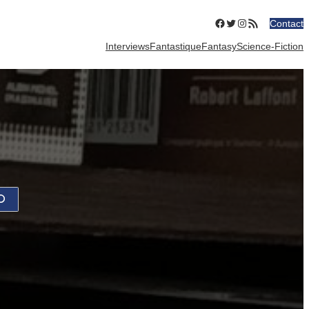
Facebook
Twitter
Instagram
Flux RSS
Contact
Interviews
Fantastique
Fantasy
Science-Fiction