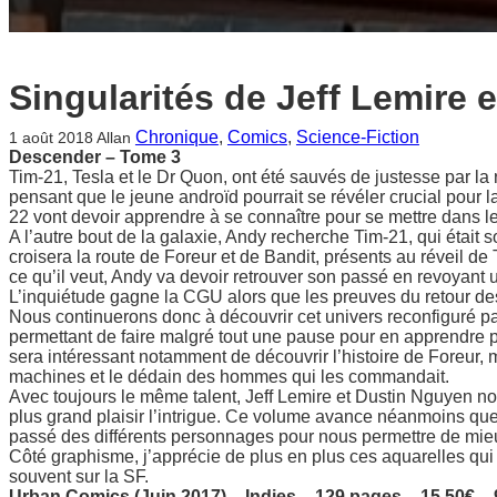
Singularités de Jeff Lemire 
Chronique
, 
Comics
, 
Science-Fiction
1 août 2018
Allan
Descender – Tome 3
Tim-21, Tesla et le Dr Quon, ont été sauvés de justesse par la 
pensant que le jeune androïd pourrait se révéler crucial pour l
22 vont devoir apprendre à se connaître pour se mettre dans le 
A l’autre bout de la galaxie, Andy recherche Tim-21, qui était 
croisera la route de Foreur et de Bandit, présents au réveil de
ce qu’il veut, Andy va devoir retrouver son passé en revoyant
L’inquiétude gagne la CGU alors que les preuves du retour 
Nous continuerons donc à découvrir cet univers reconfiguré pa
permettant de faire malgré tout une pause pour en apprendre p
sera intéressant notamment de découvrir l’histoire de Foreur, 
machines et le dédain des hommes qui les commandait.
Avec toujours le même talent, Jeff Lemire et Dustin Nguyen no
plus grand plaisir l’intrigue. Ce volume avance néanmoins que l
passé des différents personnages pour nous permettre de mie
Côté graphisme, j’apprécie de plus en plus ces aquarelles qu
souvent sur la SF.
Urban Comics (Juin 2017) – Indies – 129 pages – 15.50€ 