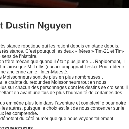
et Dustin Nguyen
résistance robotique qui les retient depuis en otage depuis,
a résistance. C’est pourquoi les deux « frères » Tim-21 et Tim-
sens de l’histoire.
son frère mécanique quand il était plus jeune…. Rapidement, il
 Tim ainsi que M. Tullis (qui accompagnait Tesla). Pour obtenir
 une ancienne amie, Inter-Majesté.
des Moissonneurs sont de plus en plus nombreuses…
r la crainte du retour des Moissonneurs tout en nous
lus sur chacun des personnages dont les destins se croisent. Il
mettant en avant une fois de plus l’humanité de certaines des
us emmène plus loin dans l’aventure et complexifie pour notre
es autres, puisque le choix est fait de nous concentrer sur le
ux les comprendre.
i dénotent du côté numérique que nous voyons tellement
– 9782365778268