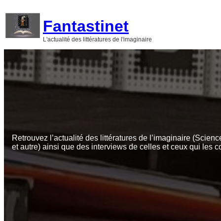
Aller
au
Fantastinet
contenu
L'actualité des littératures de l'imaginaire
Retrouvez l’actualité des littératures de l’imaginaire (Scienc
et autre) ainsi que des interviews de celles et ceux qui les c