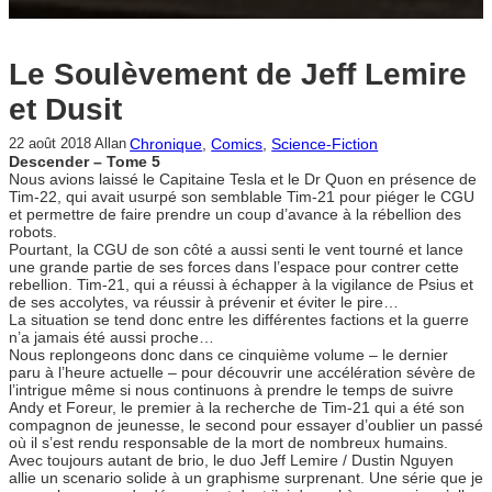
Le Soulèvement de Jeff Lemire
et Dusit
Chronique
, 
Comics
, 
Science-Fiction
22 août 2018
Allan
Descender – Tome 5
Nous avions laissé le Capitaine Tesla et le Dr Quon en présence de
Tim-22, qui avait usurpé son semblable Tim-21 pour piéger le CGU
et permettre de faire prendre un coup d’avance à la rébellion des
robots.
Pourtant, la CGU de son côté a aussi senti le vent tourné et lance
une grande partie de ses forces dans l’espace pour contrer cette
rebellion. Tim-21, qui a réussi à échapper à la vigilance de Psius et
de ses accolytes, va réussir à prévenir et éviter le pire…
La situation se tend donc entre les différentes factions et la guerre
n’a jamais été aussi proche…
Nous replongeons donc dans ce cinquième volume – le dernier
paru à l’heure actuelle – pour découvrir une accélération sévère de
l’intrigue même si nous continuons à prendre le temps de suivre
Andy et Foreur, le premier à la recherche de Tim-21 qui a été son
compagnon de jeunesse, le second pour essayer d’oublier un passé
où il s’est rendu responsable de la mort de nombreux humains.
Avec toujours autant de brio, le duo Jeff Lemire / Dustin Nguyen
allie un scenario solide à un graphisme surprenant. Une série que je