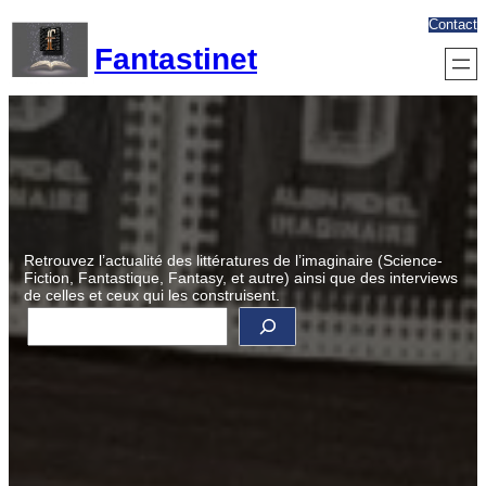
Aller
Contact
au
Fantastinet
contenu
Retrouvez l’actualité des littératures de l’imaginaire (Science-
Fiction, Fantastique, Fantasy, et autre) ainsi que des interviews
de celles et ceux qui les construisent.
R
e
c
h
e
r
c
h
e
r