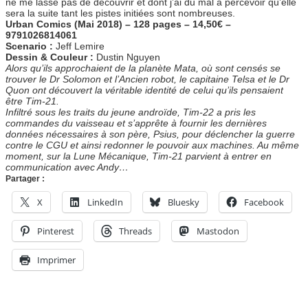
ne me lasse pas de découvrir et dont j’ai du mal à percevoir qu’elle
sera la suite tant les pistes initiées sont nombreuses.
Urban Comics (Mai 2018) – 128 pages – 14,50€ –
9791026814061
Scenario :
Jeff Lemire
Dessin & Couleur :
Dustin Nguyen
Alors qu’ils approchaient de la planète Mata, où sont censés se
trouver le Dr Solomon et l’Ancien robot, le capitaine Telsa et le Dr
Quon ont découvert la véritable identité de celui qu’ils pensaient
être Tim-21.
Infiltré sous les traits du jeune androïde, Tim-22 a pris les
commandes du vaisseau et s’apprête à fournir les dernières
données nécessaires à son père, Psius, pour déclencher la guerre
contre le CGU et ainsi redonner le pouvoir aux machines. Au même
moment, sur la Lune Mécanique, Tim-21 parvient à entrer en
communication avec Andy…
Partager :
X
LinkedIn
Bluesky
Facebook
Pinterest
Threads
Mastodon
Imprimer