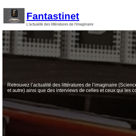
Aller
au
Fantastinet
contenu
L'actualité des littératures de l'imaginaire
Retrouvez l’actualité des littératures de l’imaginaire (Scienc
et autre) ainsi que des interviews de celles et ceux qui les c