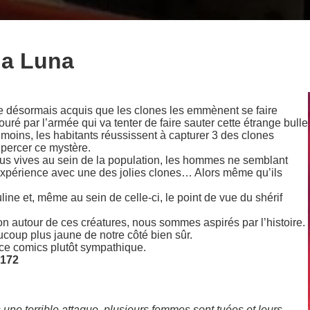
ua Luna
le désormais acquis que les clones les emmènent se faire
ré par l’armée qui va tenter de faire sauter cette étrange bulle
ins, les habitants réussissent à capturer 3 des clones
 percer ce mystère.
lus vives au sein de la population, les hommes ne semblant
e expérience avec une des jolies clones… Alors même qu’ils
ne et, même au sein de celle-ci, le point de vue du shérif
on autour de ces créatures, nous sommes aspirés par l’histoire.
ucoup plus jaune de notre côté bien sûr.
 ce comics plutôt sympathique.
8172
une terrible attaque, plusieurs femmes sont tuées et leurs