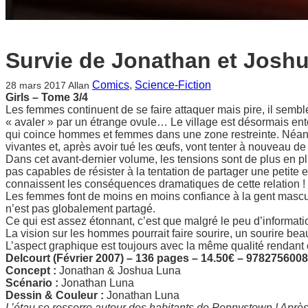
Survie de Jonathan et Josh
Comics
, 
Science-Fiction
28 mars 2017
Allan
Girls – Tome 3/4
Les femmes continuent de se faire attaquer mais pire, il semb
« avaler » par un étrange ovule… Le village est désormais entou
qui coince hommes et femmes dans une zone restreinte. Néanmo
vivantes et, après avoir tué les œufs, vont tenter à nouveau de
Dans cet avant-dernier volume, les tensions sont de plus en p
pas capables de résister à la tentation de partager une petit
connaissent les conséquences dramatiques de cette relation !
Les femmes font de moins en moins confiance à la gent masculi
n’est pas globalement partagé.
Ce qui est assez étonnant, c’est que malgré le peu d’informati
La vision sur les hommes pourrait faire sourire, un sourire bea
L’aspect graphique est toujours avec la même qualité rendant
Delcourt (Février 2007) – 136 pages – 14.50€ – 978275600
Concept :
Jonathan & Joshua Luna
Scénario :
Jonathan Luna
Dessin & Couleur :
Jonathan Luna
L’étau se resserre autour des habitants de Pennystown ! Après 