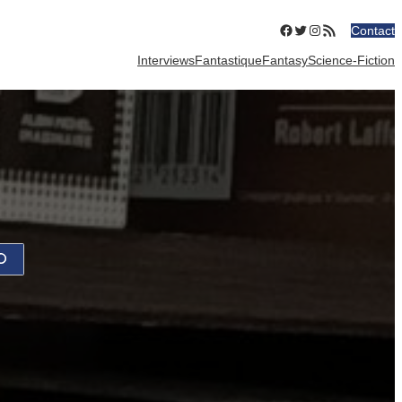
Facebook
Twitter
Instagram
Flux RSS
Contact
Interviews
Fantastique
Fantasy
Science-Fiction