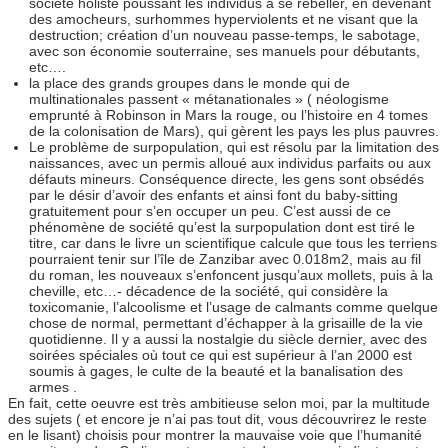
société holiste poussant les individus à se rebeller, en devenant
des amocheurs, surhommes hyperviolents et ne visant que la
destruction; création d’un nouveau passe-temps, le sabotage,
avec son économie souterraine, ses manuels pour débutants,
etc….
la place des grands groupes dans le monde qui de
multinationales passent « métanationales » ( néologisme
emprunté à Robinson in Mars la rouge, ou l’histoire en 4 tomes
de la colonisation de Mars), qui gèrent les pays les plus pauvres.
Le problème de surpopulation, qui est résolu par la limitation des
naissances, avec un permis alloué aux individus parfaits ou aux
défauts mineurs. Conséquence directe, les gens sont obsédés
par le désir d’avoir des enfants et ainsi font du baby-sitting
gratuitement pour s’en occuper un peu. C’est aussi de ce
phénomène de société qu’est la surpopulation dont est tiré le
titre, car dans le livre un scientifique calcule que tous les terriens
pourraient tenir sur l’île de Zanzibar avec 0.018m2, mais au fil
du roman, les nouveaux s’enfoncent jusqu’aux mollets, puis à la
cheville, etc…- décadence de la société, qui considère la
toxicomanie, l’alcoolisme et l’usage de calmants comme quelque
chose de normal, permettant d’échapper à la grisaille de la vie
quotidienne. Il y a aussi la nostalgie du siècle dernier, avec des
soirées spéciales où tout ce qui est supérieur à l’an 2000 est
soumis à gages, le culte de la beauté et la banalisation des
armes .
En fait, cette oeuvre est très ambitieuse selon moi, par la multitude
des sujets ( et encore je n’ai pas tout dit, vous découvrirez le reste
en le lisant) choisis pour montrer la mauvaise voie que l’humanité