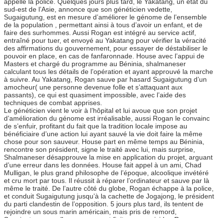
appelle la police. Quelques jours plus tard, le Yakatang, un état du
sud-est de l’Asie, annonce que son généticien vedette,
Sugaigutung, est en mesure d’améliorer le génome de l’ensemble
de la population , permettant ainsi à tous d’avoir un enfant, et de
faire des surhommes. Aussi Rogan est intégré au service actif,
entraîné pour tuer, et envoyé au Yakatang pour vérifier la véracité
des affirmations du gouvernement, pour essayer de déstabiliser le
pouvoir en place, en cas de fanfaronnade. House avec l’appui de
Masters et chargé du programme au Béninia, shalmaneser
calculant tous les détails de l’opération et ayant approuvé la marche
à suivre. Au Yakatang, Rogan sauve par hasard Sugaigutung d’un
amocheur( une personne devenue folle et s’attaquant aux
passants), ce qui est quasiment impossible, avec l’aide des
techniques de combat apprises.
Le généticien vient le voir à l’hôpital et lui avoue que son projet
d’amélioration du génome est irréalisable, aussi Rogan le convainc
de s’enfuir, profitant du fait que la tradition locale impose au
bénéficiaire d’une action lui ayant sauvé la vie doit faire la même
chose pour son sauveur. House part en même temps au Béninia,
rencontre son président, signe le traité avec lui, mais surprise,
Shalmaneser désapprouve la mise en application du projet, arguant
d’une erreur dans les données. House fait appel à un ami, Chad
Mulligan, le plus grand philosophe de l’époque, alcoolique invétéré
et cru mort par tous. Il réussit à réparer l’ordinateur et sauve par là
même le traité. De l’autre côté du globe, Rogan échappe à la police,
et conduit Sugaigutung jusqu’à la cachette de Jogajong, le président
du parti clandestin de l’opposition. 5 jours plus tard, ils tentent de
rejoindre un sous marin américain, mais pris de remord,