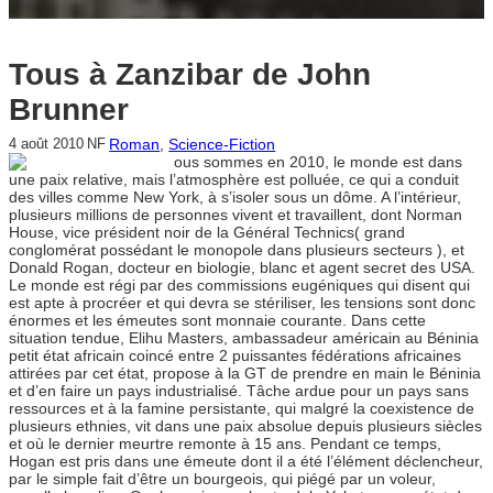
Tous à Zanzibar de John
Brunner
Roman
, 
Science-Fiction
4 août 2010
NF
ous sommes en 2010, le monde est dans
une paix relative, mais l’atmosphère est polluée, ce qui a conduit
des villes comme New York, à s’isoler sous un dôme. A l’intérieur,
plusieurs millions de personnes vivent et travaillent, dont Norman
House, vice président noir de la Général Technics( grand
conglomérat possédant le monopole dans plusieurs secteurs ), et
Donald Rogan, docteur en biologie, blanc et agent secret des USA.
Le monde est régi par des commissions eugéniques qui disent qui
est apte à procréer et qui devra se stériliser, les tensions sont donc
énormes et les émeutes sont monnaie courante. Dans cette
situation tendue, Elihu Masters, ambassadeur américain au Béninia
petit état africain coincé entre 2 puissantes fédérations africaines
attirées par cet état, propose à la GT de prendre en main le Béninia
et d’en faire un pays industrialisé. Tâche ardue pour un pays sans
ressources et à la famine persistante, qui malgré la coexistence de
plusieurs ethnies, vit dans une paix absolue depuis plusieurs siècles
et où le dernier meurtre remonte à 15 ans. Pendant ce temps,
Hogan est pris dans une émeute dont il a été l’élément déclencheur,
par le simple fait d’être un bourgeois, qui piégé par un voleur,