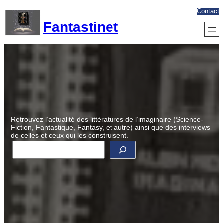
Aller
Contact
au
Fantastinet
contenu
Retrouvez l’actualité des littératures de l’imaginaire (Science-
Fiction, Fantastique, Fantasy, et autre) ainsi que des interviews
de celles et ceux qui les construisent.
R
e
c
h
e
r
c
h
e
r