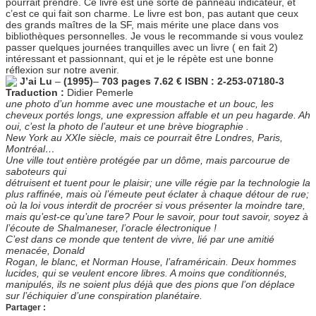
pourrait prendre. Ce livre est une sorte de panneau indicateur, et
c’est ce qui fait son charme. Le livre est bon, pas autant que ceux
des grands maîtres de la SF, mais mérite une place dans vos
bibliothèques personnelles. Je vous le recommande si vous voulez
passer quelques journées tranquilles avec un livre ( en fait 2)
intéressant et passionnant, qui et je le répète est une bonne
réflexion sur notre avenir.
J’ai Lu
–
(1995)
–
703 pages 7.62 € ISBN : 2-253-07180-3
Traduction :
Didier Pemerle
une photo d’un homme avec une moustache et un bouc, les
cheveux portés longs, une expression affable et un peu hagarde. Ah
oui, c’est la photo de l’auteur et une brève biographie .
New York au XXIe siècle, mais ce pourrait être Londres, Paris,
Montréal…
Une ville tout entière protégée par un dôme, mais parcourue de
saboteurs qui
détruisent et tuent pour le plaisir; une ville régie par la technologie la
plus raffinée, mais où l’émeute peut éclater à chaque détour de rue;
où la loi vous interdit de procréer si vous présenter la moindre tare,
mais qu’est-ce qu’une tare? Pour le savoir, pour tout savoir, soyez à
l’écoute de Shalmaneser, l’oracle électronique !
C’est dans ce monde que tentent de vivre, lié par une amitié
menacée, Donald
Rogan, le blanc, et Norman House, l’aframéricain. Deux hommes
lucides, qui se veulent encore libres. A moins que conditionnés,
manipulés, ils ne soient plus déjà que des pions que l’on déplace
sur l’échiquier d’une conspiration planétaire.
Partager :