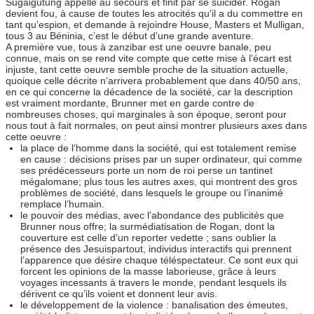
Sugaigutung appelle au secours et finit par se suicider. Rogan
devient fou, à cause de toutes les atrocités qu’il a du commettre en
tant qu’espion, et demande à rejoindre House, Masters et Mulligan,
tous 3 au Béninia, c’est le début d’une grande aventure.
A première vue, tous à zanzibar est une oeuvre banale, peu
connue, mais on se rend vite compte que cette mise à l’écart est
injuste, tant cette oeuvre semble proche de la situation actuelle,
quoique celle décrite n’arrivera probablement que dans 40/50 ans,
en ce qui concerne la décadence de la société, car la description
est vraiment mordante, Brunner met en garde contre de
nombreuses choses, qui marginales à son époque, seront pour
nous tout à fait normales, on peut ainsi montrer plusieurs axes dans
cette oeuvre :
la place de l’homme dans la société, qui est totalement remise
en cause : décisions prises par un super ordinateur, qui comme
ses prédécesseurs porte un nom de roi perse un tantinet
mégalomane; plus tous les autres axes, qui montrent des gros
problèmes de société, dans lesquels le groupe ou l’inanimé
remplace l’humain.
le pouvoir des médias, avec l’abondance des publicités que
Brunner nous offre; la surmédiatisation de Rogan, dont la
couverture est celle d’un reporter vedette ; sans oublier la
présence des Jesuispartout, individus interactifs qui prennent
l’apparence que désire chaque téléspectateur. Ce sont eux qui
forcent les opinions de la masse laborieuse, grâce à leurs
voyages incessants à travers le monde, pendant lesquels ils
dérivent ce qu’ils voient et donnent leur avis.
le développement de la violence : banalisation des émeutes,