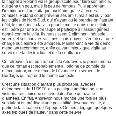
fait appel à Roland via le groupuscule pour faire son article,
qui gêna un peu, mais fit peu de remous. Puis apprenant
l’imminence d’une attaque nucléaire grâce à un des
zombies, Roland court prévenir ses amis, mais est suivi par
les vigiles de Nord-Sud, qui n’ayant ou le prendre en flagrant
délit, le ramènent à la villa pour le mettre dans une cellule. Il
est libéré par une autre taupe et participe à l’assaut général
donné contre la villa, ils réussissent à éliminer l’industriel
véreux et ses pauvres victimes, mais doivent s’enfuir car une
charge nucléaire a été amorcée. Maintenant la vie de démo
mendiant recommence, enfin ça vaut mieux que vigile au
service de la destruction et de la souffrance.
On retrouve là un bon roman à la Andrevon. je pense même
que ce roman est probablement à l’origine de zombie du
même auteur, voire même de l évangile du serpent de
Bordage, qui reprend le même contexte.
C’est une situation d’autant plus probable, avec les
évènements du 11/09/01 et la politique américaine, que
visionnaires, puisque ce livre date d’une quinzaine
d’années. En fait, Andrevon nous montre une fois de plus
son talent en prédisant une possibilité devenue réalité, à
partir de la situation de l’époque. On peut dégager quelques
axes typiques de l’auteur dans cette oeuvre :