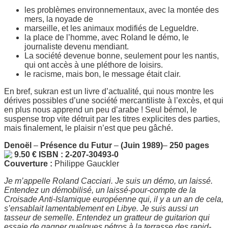
les problèmes environnementaux, avec la montée des
mers, la noyade de
marseille, et les animaux modifiés de Legueldre.
la place de l’homme, avec Roland le démo, le
journaliste devenu mendiant.
La société devenue bonne, seulement pour les nantis,
qui ont accès à une pléthore de loisirs.
le racisme, mais bon, le message était clair.
En bref, sukran est un livre d’actualité, qui nous montre les
dérives possibles d’une société mercantiliste à l’excès, et qui
en plus nous apprend un peu d’arabe ! Seul bémol, le
suspense trop vite détruit par les titres explicites des parties,
mais finalement, le plaisir n’est que peu gâché.
Denoël
–
Présence du Futur
–
(Juin 1989)
–
250 pages
9.50 € ISBN : 2-207-30493-0
Couverture :
Philippe Gauckler
Je m’appelle Roland Cacciari. Je suis un démo, un laissé.
Entendez un démobilisé, un laissé-pour-compte de la
Croisade Anti-Islamique européenne qui, il y a un an de cela,
s’ensablait lamentablement en Libye. Je suis aussi un
tasseur de semelle. Entendez un gratteur de guitarion qui
essaie de gagner quelques pétros à la terrasse des rapid-