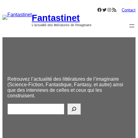
Aller
Facebook
Twitter
Instagram
Flux RSS
au
Contact
Fantastinet
contenu
L'actualité des littératures de l'imaginaire
Retrouvez l’actualité des littératures de l’imaginaire
(Science-Fiction, Fantastique, Fantasy, et autre) ainsi
que des interviews de celles et ceux qui les
construisent.
R
e
c
h
e
r