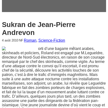
c
h
e
r
Sukran de Jean-Pierre
Andrevon
Roman
, 
Science-Fiction
4 août 2010
NF
orti d’une bagarre mêlant arabes,
skinheads et policiers, Roland est engagé par M.Legueldre,
directeur de Nord-Sud électronics, en raison de son courage
remarqué par le chef des skinheads, comme vigile. Au terme
d’une attaque contre le convoi qu’il escortait, il est promu
chef de la sécurité, découvre les activités louches de son
patron, c’est à dire le trafic d’immigrés maghrébins. Mais
suite à une autre attaque nocturne contre les installations
marseillaises, son adjoint, un arabe, lui révèle que Legueldre
fabrique en fait des zombies porteurs de charges explosives,
et fait de lui la taupe d’un mouvement arabe luttant contre ce
trafic. D’ailleurs, quelques jours plus tard, un des zombies
assassine une partie des dirigeants de la fédération pan-
islamique. Une jeune journaliste devine d’où vient le coup et