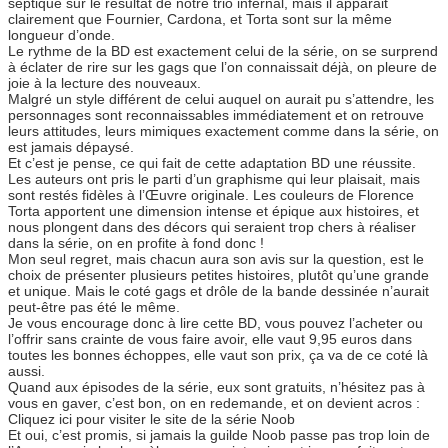
septique sur le résultat de notre trio infernal, mais il apparait
clairement que Fournier, Cardona, et Torta sont sur la même
longueur d’onde.
Le rythme de la BD est exactement celui de la série, on se surprend
à éclater de rire sur les gags que l’on connaissait déjà, on pleure de
joie à la lecture des nouveaux.
Malgré un style différent de celui auquel on aurait pu s’attendre, les
personnages sont reconnaissables immédiatement et on retrouve
leurs attitudes, leurs mimiques exactement comme dans la série, on
est jamais dépaysé.
Et c’est je pense, ce qui fait de cette adaptation BD une réussite.
Les auteurs ont pris le parti d’un graphisme qui leur plaisait, mais
sont restés fidèles à l’Œuvre originale. Les couleurs de Florence
Torta apportent une dimension intense et épique aux histoires, et
nous plongent dans des décors qui seraient trop chers à réaliser
dans la série, on en profite à fond donc !
Mon seul regret, mais chacun aura son avis sur la question, est le
choix de présenter plusieurs petites histoires, plutôt qu’une grande
et unique. Mais le coté gags et drôle de la bande dessinée n’aurait
peut-être pas été le même.
Je vous encourage donc à lire cette BD, vous pouvez l’acheter ou
l’offrir sans crainte de vous faire avoir, elle vaut 9,95 euros dans
toutes les bonnes échoppes, elle vaut son prix, ça va de ce coté là
aussi.
Quand aux épisodes de la série, eux sont gratuits, n’hésitez pas à
vous en gaver, c’est bon, on en redemande, et on devient acros :
Cliquez ici pour visiter le site de la série Noob
Et oui, c’est promis, si jamais la guilde Noob passe pas trop loin de