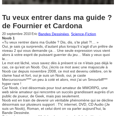
Tu veux entrer dans ma guide ?
de Fournier et Cardona
Bandes Dessinées
, 
Science-Fiction
20 septembre 2010
Eric
Noob 1
«Tu veux rentrer dans ma Guilde ? Dis, dis, s’te plait ?!… »
Oui, je sais ça surprends, d’autant plus lorsqu’il s’agit d’un prêtre de
niveau 2 qui vous demande ça… Une seule expression vous vient
alors à votre esprit de puissant guerrier du jeu… Mais y veux quoi
le…
Le mot est lâché, vous savez dès à présent si ce n’étais pas déjà le
cas, ce qu’est un Noob. Oui, j’écris ce mot avec une majuscule à
Noob car depuis novembre 2008, ce mot est devenu célèbre, on le
clame haut et fort, oui je suis un Noob, oui, je caste
Mercurocroum**** un peu à coté et alors, moi j’ai un Smourbiff***
hyper rare !
Car Noob, c’est désormais pour tout amateur de MMORPG, une
web série amateur qui rencontre un succès grandissant auprès d’un
public de joueur, de Geek, mais pas seulement.
Noob est en train de devenir un véritable phénomène qui se décline
désormais sur plusieurs support : TV, internet, DVD, CD Audio (Je
suis un Noob), Roman, et celui dont on va parler aujourd’hui, la
Bande Dessinée.