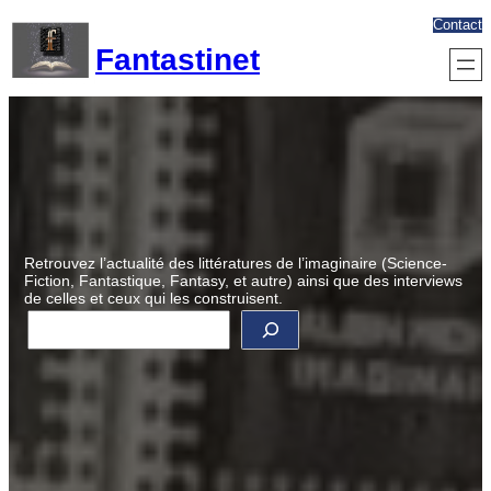
Aller
Contact
au
Fantastinet
contenu
Retrouvez l’actualité des littératures de l’imaginaire (Science-
Fiction, Fantastique, Fantasy, et autre) ainsi que des interviews
de celles et ceux qui les construisent.
R
e
c
h
e
r
c
h
e
r