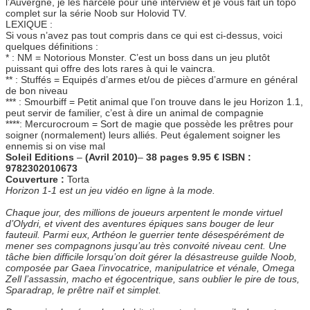
l’Auvergne, je les harcèle pour une interview et je vous fait un topo
complet sur la série Noob sur Holovid TV.
LEXIQUE :
Si vous n’avez pas tout compris dans ce qui est ci-dessus, voici
quelques définitions :
* : NM = Notorious Monster. C’est un boss dans un jeu plutôt
puissant qui offre des lots rares à qui le vaincra.
** : Stuffés = Equipés d’armes et/ou de pièces d’armure en général
de bon niveau
*** : Smourbiff = Petit animal que l’on trouve dans le jeu Horizon 1.1,
peut servir de familier, c’est à dire un animal de compagnie
****: Mercurocroum = Sort de magie que possède les prêtres pour
soigner (normalement) leurs alliés. Peut également soigner les
ennemis si on vise mal
Soleil Editions
–
(Avril 2010)
–
38 pages 9.95 € ISBN :
9782302010673
Couverture :
Torta
Horizon 1-1 est un jeu vidéo en ligne à la mode.
Chaque jour, des millions de joueurs arpentent le monde virtuel
d’Olydri, et vivent des aventures épiques sans bouger de leur
fauteuil. Parmi eux, Arthéon le guerrier tente désespérément de
mener ses compagnons jusqu’au très convoité niveau cent. Une
tâche bien difficile lorsqu’on doit gérer la désastreuse guilde Noob,
composée par Gaea l’invocatrice, manipulatrice et vénale, Omega
Zell l’assassin, macho et égocentrique, sans oublier le pire de tous,
Sparadrap, le prêtre naïf et simplet.