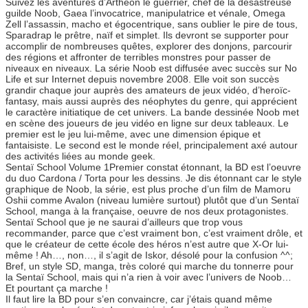
Suivez les aventures d’Arthéon le guerrier, chef de la désastreuse
guilde Noob, Gaea l’invocatrice, manipulatrice et vénale, Omega
Zell l’assassin, macho et égocentrique, sans oublier le pire de tous,
Sparadrap le prêtre, naïf et simplet. Ils devront se supporter pour
accomplir de nombreuses quêtes, explorer des donjons, parcourir
des régions et affronter de terribles monstres pour passer de
niveaux en niveaux. La série Noob est diffusée avec succès sur No
Life et sur Internet depuis novembre 2008. Elle voit son succès
grandir chaque jour auprès des amateurs de jeux vidéo, d’heroïc-
fantasy, mais aussi auprès des néophytes du genre, qui apprécient
le caractère initiatique de cet univers. La bande dessinée Noob met
en scène des joueurs de jeu vidéo en ligne sur deux tableaux. Le
premier est le jeu lui-même, avec une dimension épique et
fantaisiste. Le second est le monde réel, principalement axé autour
des activités liées au monde geek.
Sentaï School Volume 1Premier constat étonnant, la BD est l’oeuvre
du duo Cardona / Torta pour les dessins. Je dis étonnant car le style
graphique de Noob, la série, est plus proche d’un film de Mamoru
Oshii comme Avalon (niveau lumière surtout) plutôt que d’un Sentaï
School, manga à la française, oeuvre de nos deux protagonistes.
Sentaï School que je ne saurai d’ailleurs que trop vous
recommander, parce que c’est vraiment bon, c’est vraiment drôle, et
que le créateur de cette école des héros n’est autre que X-Or lui-
même ! Ah…, non…, il s’agit de Iskor, désolé pour la confusion ^^;
Bref, un style SD, manga, très coloré qui marche du tonnerre pour
la Sentaï School, mais qui n’a rien à voir avec l’univers de Noob…
Et pourtant ça marche !
Il faut lire la BD pour s’en convaincre, car j’étais quand même