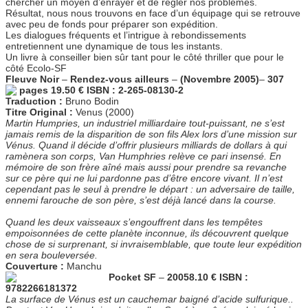
chercher un moyen d’enrayer et de régler nos problèmes.
Résultat, nous nous trouvons en face d’un équipage qui se retrouve
avec peu de fonds pour préparer son expédition.
Les dialogues fréquents et l’intrigue à rebondissements
entretiennent une dynamique de tous les instants.
Un livre à conseiller bien sûr tant pour le côté thriller que pour le
côté Ecolo-SF
Fleuve Noir
–
Rendez-vous ailleurs
–
(Novembre 2005)
–
307
pages
19.50 €
ISBN : 2-265-08130-2
Traduction :
Bruno Bodin
Titre Original :
Venus (2000)
Martin Humpries, un industriel milliardaire tout-puissant, ne s’est
jamais remis de la disparition de son fils Alex lors d’une mission sur
Vénus. Quand il décide d’offrir plusieurs milliards de dollars à qui
ramènera son corps, Van Humphries relève ce pari insensé. En
mémoire de son frère aîné mais aussi pour prendre sa revanche
sur ce père qui ne lui pardonne pas d’être encore vivant. Il n’est
cependant pas le seul à prendre le départ : un adversaire de taille,
ennemi farouche de son père, s’est déjà lancé dans la course.
Quand les deux vaisseaux s’engouffrent dans les tempêtes
empoisonnées de cette planète inconnue, ils découvrent quelque
chose de si surprenant, si invraisemblable, que toute leur expédition
en sera bouleversée.
Couverture :
Manchu
Pocket SF
–
20058.10 € ISBN :
9782266181372
La surface de Vénus est un cauchemar baigné d’acide sulfurique..