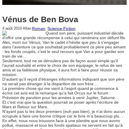
Vénus de Ben Bova
Roman
, 
Science-Fiction
4 août 2010
Allan
Quand son père, puissant industriel décide
d’offrir une grande récompense à celui qui ramènera son défunt fils
Alex, mort sur Vénus, Van le cadet n’hésite que peu à s’engager
dans l’aventure ce que souhaitait probablement ce père peu aimant
: les fonds coupés, c’est le seul recours que Van a pour garder son
train de vie…
Seulement, tout ne se déroulera pas de façon aussi simple qu’il
l’aurait souhaité et entre le choix de son équipage, le refus de ses
amis et sa faiblesse physique, il aura fort à faire pour réussir sa
mission.
D’autant qu’il reçoit d’étranges informations indiquant que son père
ne serait pas étranger à la disparition de son frère…
La première chose qui me vient à l’esprit quand je commence à
écrire cet avis est la remarque qu’a fait Orcus sur le forum :
Prévision de parution pour les années à venir Jupiter, Saturne…
Et c’est vrai que la question pourrait se poser après l’écriture de
Mars et Retour sur Mars.
N’ayant pas lu les deux premiers (euh pas bien), je n’ai donc aucun
scrupule à faire une bonne critique car le livre m’a beaucoup plu…
En effet, nous nous trouvons face à une planète que nous avons
pollué, massacré et tous les fonds spatiaux ne servent en fait qu’à