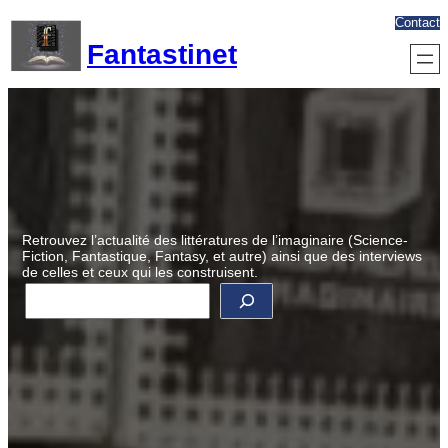
Aller
Contact
au
Fantastinet
contenu
Retrouvez l’actualité des littératures de l’imaginaire (Science-
Fiction, Fantastique, Fantasy, et autre) ainsi que des interviews
de celles et ceux qui les construisent.
R
e
c
h
e
r
c
h
e
r