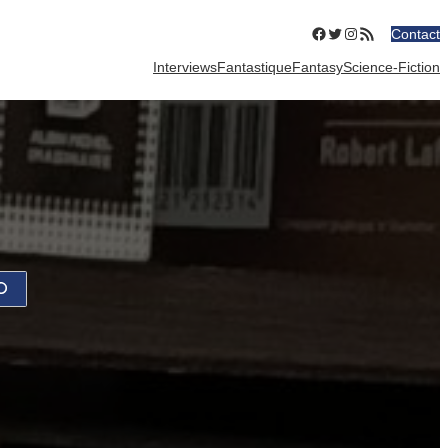
Facebook
Twitter
Instagram
Flux RSS
Contact
Interviews
Fantastique
Fantasy
Science-Fiction