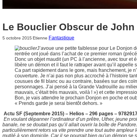
Le Bouclier Obscur de John
Fantastique
5 octobre 2015
Etienne
J’avoue une petite faiblesse pour Le Donjon d
rentrée ont joué dans l’achat de ce premier roman (pré
Donc un objet maudit (un PC à l’ancienne, avec tour et 
libère un démon et il faut le rattraper avant qu’il appelle
Ca part rapidement dans le gore, mais franchement, je 
couverture. Je n’ai pas non plus accroché à l’histoire tant 
cousues de fil blanc ou au contraire, basées sur des coï
personnages. J’ai pensé à la Grande Vadrouille au milieu 
mauvais, c’était très mauvais, voilà ! ») et cette impress
Bon, je vais attendre le prochain Donjon en poche et oubl
« Prends garde je serai bientôt dehors. »
Actu SF (Septembre 2015) – Helios – 296 pages – 978291
En voulant dépanner l’ordinateur d’un prêtre, Uther, jeune pro
banale, ne se doutait pas qu’il allait ouvrir la boîte de Pandor
particulièrement retors va vite prendre une tout autre ampleur
mutilé à son domicile. Car il se pourrait bien qu’un démon se