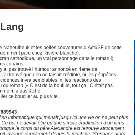
 Lang
e Naheulbeuk et les belles couvertures d’ActuSF de cette
cédemment paru chez Rivière blanche).
écran cathodique, un vrai personnage dans le roman !)
 ses copains.
n’y ai pas trouvé l’humour annoncé en 4eme de
j’ai trouvé que rien ne faisait crédible, ni les péripéties
ncidences invraisemblables, ni les réactions des
du roman (« C’est de la bouillie, tout ça ! C’était pas
ion ne m’a pas lâché.
ier ce bouclier au plus vite.
7689943
f en informatique qui menait jusqu’ici une vie on ne peut plus
e. Ce qui ne devait être qu’une simple éradication d’un virus
 lorsque le corps du père Alexandre est retrouvé atrocement
 soit invoqué directement depuis la machine. S’engage alors