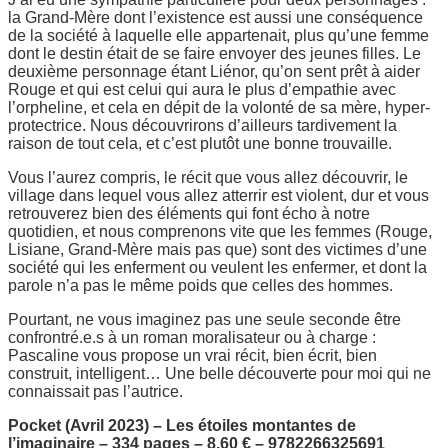
la Grand-Mère dont l’existence est aussi une conséquence
de la société à laquelle elle appartenait, plus qu’une femme
dont le destin était de se faire envoyer des jeunes filles. Le
deuxième personnage étant Liénor, qu’on sent prêt à aider
Rouge et qui est celui qui aura le plus d’empathie avec
l’orpheline, et cela en dépit de la volonté de sa mère, hyper-
protectrice. Nous découvrirons d’ailleurs tardivement la
raison de tout cela, et c’est plutôt une bonne trouvaille.
Vous l’aurez compris, le récit que vous allez découvrir, le
village dans lequel vous allez atterrir est violent, dur et vous
retrouverez bien des éléments qui font écho à notre
quotidien, et nous comprenons vite que les femmes (Rouge,
Lisiane, Grand-Mère mais pas que) sont des victimes d’une
société qui les enferment ou veulent les enfermer, et dont la
parole n’a pas le même poids que celles des hommes.
Pourtant, ne vous imaginez pas une seule seconde être
confrontré.e.s à un roman moralisateur ou à charge :
Pascaline vous propose un vrai récit, bien écrit, bien
construit, intelligent… Une belle découverte pour moi qui ne
connaissait pas l’autrice.
Pocket (Avril 2023) – Les étoiles montantes de
l’imaginaire – 334 pages – 8,60 € – 9782266325691