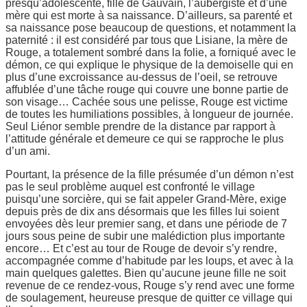
presqu’adolescente, fille de Gauvain, l’aubergiste et d’une
mère qui est morte à sa naissance. D’ailleurs, sa parenté et
sa naissance pose beaucoup de questions, et notamment la
paternité : il est considéré par tous que Lisiane, la mère de
Rouge, a totalement sombré dans la folie, a forniqué avec le
démon, ce qui explique le physique de la demoiselle qui en
plus d’une excroissance au-dessus de l’oeil, se retrouve
affublée d’une tâche rouge qui couvre une bonne partie de
son visage… Cachée sous une pelisse, Rouge est victime
de toutes les humiliations possibles, à longueur de journée.
Seul Liénor semble prendre de la distance par rapport à
l’attitude générale et demeure ce qui se rapproche le plus
d’un ami.
Pourtant, la présence de la fille présumée d’un démon n’est
pas le seul problème auquel est confronté le village
puisqu’une sorcière, qui se fait appeler Grand-Mère, exige
depuis près de dix ans désormais que les filles lui soient
envoyées dès leur premier sang, et dans une période de 7
jours sous peine de subir une malédiction plus importante
encore… Et c’est au tour de Rouge de devoir s’y rendre,
accompagnée comme d’habitude par les loups, et avec à la
main quelques galettes. Bien qu’aucune jeune fille ne soit
revenue de ce rendez-vous, Rouge s’y rend avec une forme
de soulagement, heureuse presque de quitter ce village qui