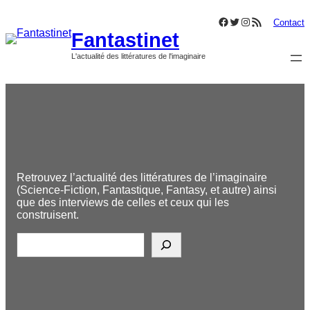
Aller
Facebook
Twitter
Instagram
Flux RSS
au
Contact
Fantastinet
contenu
L'actualité des littératures de l'imaginaire
Retrouvez l’actualité des littératures de l’imaginaire
(Science-Fiction, Fantastique, Fantasy, et autre) ainsi
que des interviews de celles et ceux qui les
construisent.
R
e
c
h
e
r