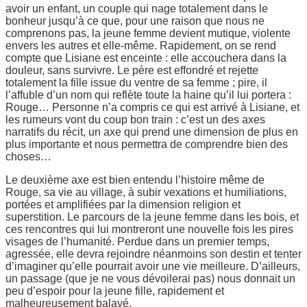
avoir un enfant, un couple qui nage totalement dans le
bonheur jusqu’à ce que, pour une raison que nous ne
comprenons pas, la jeune femme devient mutique, violente
envers les autres et elle-même. Rapidement, on se rend
compte que Lisiane est enceinte : elle accouchera dans la
douleur, sans survivre. Le père est effondré et rejette
totalement la fille issue du ventre de sa femme ; pire, il
l’affuble d’un nom qui reflète toute la haine qu’il lui portera :
Rouge… Personne n’a compris ce qui est arrivé à Lisiane, et
les rumeurs vont du coup bon train : c’est un des axes
narratifs du récit, un axe qui prend une dimension de plus en
plus importante et nous permettra de comprendre bien des
choses…
Le deuxième axe est bien entendu l’histoire même de
Rouge, sa vie au village, à subir vexations et humiliations,
portées et amplifiées par la dimension religion et
superstition. Le parcours de la jeune femme dans les bois, et
ces rencontres qui lui montreront une nouvelle fois les pires
visages de l’humanité. Perdue dans un premier temps,
agressée, elle devra rejoindre néanmoins son destin et tenter
d’imaginer qu’elle pourrait avoir une vie meilleure. D’ailleurs,
un passage (que je ne vous dévoilerai pas) nous donnait un
peu d’espoir pour la jeune fille, rapidement et
malheureusement balayé.