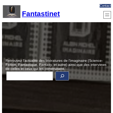
Aller
Contact
au
Fantastinet
contenu
Retrouvez l’actualité des littératures de l’imaginaire (Science-
Fiction, Fantastique, Fantasy, et autre) ainsi que des interviews
de celles et ceux qui les construisent.
R
e
c
h
e
r
c
h
e
r