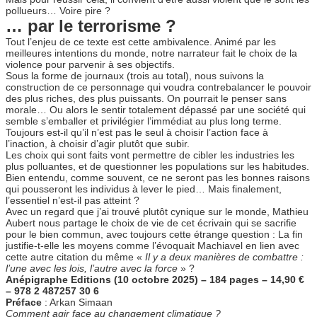
pollueurs… Voire pire ?
… par le terrorisme ?
Tout l’enjeu de ce texte est cette ambivalence. Animé par les
meilleures intentions du monde, notre narrateur fait le choix de la
violence pour parvenir à ses objectifs.
Sous la forme de journaux (trois au total), nous suivons la
construction de ce personnage qui voudra contrebalancer le pouvoir
des plus riches, des plus puissants. On pourrait le penser sans
morale… Ou alors le sentir totalement dépassé par une société qui
semble s’emballer et privilégier l’immédiat au plus long terme.
Toujours est-il qu’il n’est pas le seul à choisir l’action face à
l’inaction, à choisir d’agir plutôt que subir.
Les choix qui sont faits vont permettre de cibler les industries les
plus polluantes, et de questionner les populations sur les habitudes.
Bien entendu, comme souvent, ce ne seront pas les bonnes raisons
qui pousseront les individus à lever le pied… Mais finalement,
l’essentiel n’est-il pas atteint ?
Avec un regard que j’ai trouvé plutôt cynique sur le monde, Mathieu
Aubert nous partage le choix de vie de cet écrivain qui se sacrifie
pour le bien commun, avec toujours cette étrange question : La fin
justifie-t-elle les moyens comme l’évoquait Machiavel en lien avec
cette autre citation du même «
Il y a deux manières de combattre :
l’une avec les lois, l’autre avec la force
» ?
Anépigraphe Editions (10 octobre 2025) – 184 pages – 14,90 €
– 978 2 487257 30 6
Préface
: Arkan Simaan
Comment agir face au changement climatique ?