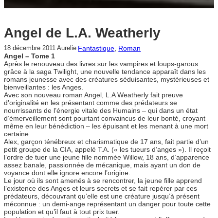
Angel de L.A. Weatherly
Fantastique
, 
Roman
18 décembre 2011
Aurelie
Angel – Tome 1
Après le renouveau des livres sur les vampires et loups-garous
grâce à la saga Twilight, une nouvelle tendance apparaît dans les
romans jeunesse avec des créatures séduisantes, mystérieuses et
bienveillantes : les Anges.
Avec son nouveau roman Angel, L.A Weatherly fait preuve
d’originalité en les présentant comme des prédateurs se
nourrissants de l’énergie vitale des Humains – qui dans un état
d’émerveillement sont pourtant convaincus de leur bonté, croyant
même en leur bénédiction – les épuisant et les menant à une mort
certaine.
Alex, garçon ténébreux et charismatique de 17 ans, fait partie d’un
petit groupe de la CIA, appelé T.A. (« les tueurs d’anges »). Il reçoit
l’ordre de tuer une jeune fille nommée Willow, 18 ans, d’apparence
assez banale, passionnée de mécanique, mais ayant un don de
voyance dont elle ignore encore l’origine.
Le jour où ils sont amenés à se rencontrer, la jeune fille apprend
l’existence des Anges et leurs secrets et se fait repérer par ces
prédateurs, découvrant qu’elle est une créature jusqu’à présent
méconnue : un demi-ange représentant un danger pour toute cette
population et qu’il faut à tout prix tuer.