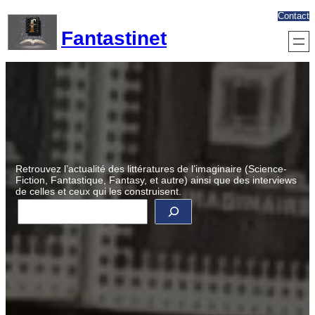
Aller
Contact
au
Fantastinet
contenu
Retrouvez l’actualité des littératures de l’imaginaire (Science-
Fiction, Fantastique, Fantasy, et autre) ainsi que des interviews
de celles et ceux qui les construisent.
R
e
c
h
e
r
c
h
e
r