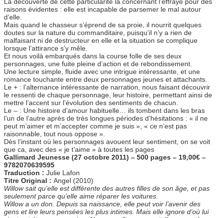
La découverte de cette particularité la concernant l’effraye pour des
raisons évidentes : elle est incapable de parsemer le mal autour
d’elle.
Mais quand le chasseur s’éprend de sa proie, il nourrit quelques
doutes sur la nature du commanditaire, puisqu’il n’y a rien de
malfaisant ni de destructeur en elle et la situation se complique
lorsque l’attirance s’y mêle.
Et nous voilà embarqués dans la course folle de ses deux
personnages, une fuite pleine d’action et de rebondissement.
Une lecture simple, fluide avec une intrigue intéressante, et une
romance touchante entre deux personnages jeunes et attachants.
Le + : l’alternance intéressante de narration, nous faisant découvrir
le ressenti de chaque personnage, leur histoire, permettant ainsi de
mettre l’accent sur l’évolution des sentiments de chacun.
Le – : Une histoire d’amour habituelle… ils tombent dans les bras
l’un de l’autre après de très longues périodes d’hésitations : « il ne
peut m’aimer et m’accepter comme je suis », « ce n’est pas
raisonnable, tout nous oppose ».
Dès l’instant où les personnages avouent leur sentiment, on se voit
que ca, avec des « je t’aime » à toutes les pages
Gallimard Jeunesse (27 octobre 2011) – 500 pages – 19,00€ –
9782070639595
Traduction :
Julie Lafon
Titre Original :
Angel (2010)
Willow sait qu’elle est différente des autres filles de son âge, et pas
seulement parce qu’elle aime réparer les voitures.
Willow a un don. Depuis sa naissance, elle peut voir l’avenir des
gens et lire leurs pensées les plus intimes. Mais elle ignore d’où lui