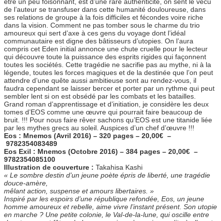
être un peu foisonnant, est d’une rare authenticité, on sent le vécu
de l’auteur se transfuser dans cette humanité douloureuse, dans
ses relations de groupe à la fois difficiles et fécondes voire riche
dans la vision. Comment ne pas tomber sous le charme du trio
amoureux qui sert d’axe à ces gens du voyage dont l’idéal
communautaire est digne des bâtisseurs d’utopies. On l’aura
compris cet Eden initial annonce une chute cruelle pour le lecteur
qui découvre toute la puissance des esprits rigides qui façonnent
toutes les sociétés. Cette tragédie ne sacrifie pas au mythe, ni à la
légende, toutes les forces magiques et de la destinée que l’on peut
attendre d’une quête aussi ambitieuse sont au rendez-vous, il
faudra cependant se laisser bercer et porter par un rythme qui peut
sembler lent si on est obsédé par les combats et les batailles.
Grand roman d’apprentissage et d’initiation, je considère les deux
tomes d’EOS comme une œuvre qui pourrait faire beaucoup de
bruit. !!! Pour nous faire rêver sachons qu’EOS est une titanide liée
par les mythes grecs au soleil. Auspices d’un chef d’œuvre !!!
Eos : Mnemos (Avril 2016) – 320 pages – 20,00€ –
9782354083489
Eos Exil : Mnemos (Octobre 2016) – 384 pages – 20,00€ –
9782354085100
Illustration de couverture :
Takahisa Kashi
« Le sombre destin d’un jeune poète épris de liberté, une tragédie
douce-amère,
mêlant action, suspense et amours libertaires. »
Inspiré par les espoirs d’une république refondée, Eos, un jeune
homme amoureux et rebelle, aime vivre l’instant présent. Son utopie
en marche ? Une petite colonie, le Val-de-la-lune, qui oscille entre