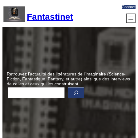
Aller
Contact
au
Fantastinet
contenu
Retrouvez l’actualité des littératures de l’imaginaire (Science-
Fiction, Fantastique, Fantasy, et autre) ainsi que des interviews
de celles et ceux qui les construisent.
R
e
c
h
e
r
c
h
e
r