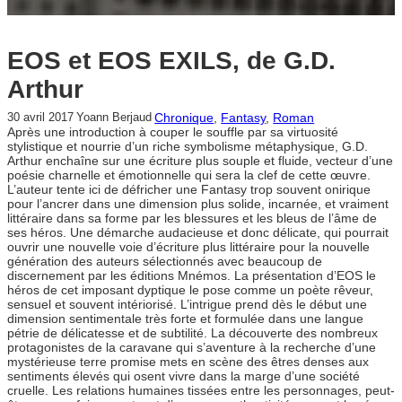
EOS et EOS EXILS, de G.D.
Arthur
Chronique
, 
Fantasy
, 
Roman
30 avril 2017
Yoann Berjaud
Après une introduction à couper le souffle par sa virtuosité
stylistique et nourrie d’un riche symbolisme métaphysique, G.D.
Arthur enchaîne sur une écriture plus souple et fluide, vecteur d’une
poésie charnelle et émotionnelle qui sera la clef de cette œuvre.
L’auteur tente ici de défricher une Fantasy trop souvent onirique
pour l’ancrer dans une dimension plus solide, incarnée, et vraiment
littéraire dans sa forme par les blessures et les bleus de l’âme de
ses héros. Une démarche audacieuse et donc délicate, qui pourrait
ouvrir une nouvelle voie d’écriture plus littéraire pour la nouvelle
génération des auteurs sélectionnés avec beaucoup de
discernement par les éditions Mnémos. La présentation d’EOS le
héros de cet imposant dyptique le pose comme un poète rêveur,
sensuel et souvent intériorisé. L’intrigue prend dès le début une
dimension sentimentale très forte et formulée dans une langue
pétrie de délicatesse et de subtilité. La découverte des nombreux
protagonistes de la caravane qui s’aventure à la recherche d’une
mystérieuse terre promise mets en scène des êtres denses aux
sentiments élevés qui osent vivre dans la marge d’une société
cruelle. Les relations humaines tissées entre les personnages, peut-