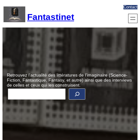
Aller
Contact
au
Fantastinet
contenu
Retrouvez l’actualité des littératures de l’imaginaire (Science-
Fiction, Fantastique, Fantasy, et autre) ainsi que des interviews
de celles et ceux qui les construisent.
R
e
c
h
e
r
c
h
e
r