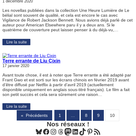
1 décembre 2020
Les novellas publiées dans la collection Une Heure Lumière de Le
bélial sont souvent de qualité, et cela est encore le cas avec
Vigilance de Robert Jackson Bennett. Nous avions déjà parlé de cet
auteur pour American Elsewhere paru il y a deux ans. Si le
quatrième de couverture peut laisser penser à du déjà-vu,…
Lire la suite
Terre errante de Liu Cixin
17 janvier 2020
Avant toute chose, il est à noter que Terre errante a été adapté par
Frant Gwo et est sorti sur les écrans chinois en février 2019 avant
d’être diffusé par Netflix à partir d’avril 2019 (actuellement
disponible uniquement en anglais sous-titré français). Le film a fait
son petit succès et cela sera sûrement une raison…
Lire la suite
«
Précédents
1
…
8
9
10
Nos réseaux !
Bluesky
Facebook
Instagram
Threads
Mastodon
LinkedIn
TikTok
Pinterest
Flux RSS