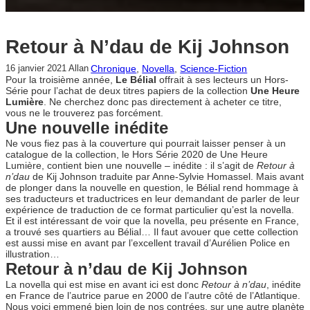
Retour à N’dau de Kij Johnson
Chronique
, 
Novella
, 
Science-Fiction
16 janvier 2021
Allan
Pour la troisième année,
Le Bélial
offrait à ses lecteurs un Hors-
Série pour l’achat de deux titres papiers de la collection
Une Heure
Lumière
. Ne cherchez donc pas directement à acheter ce titre,
vous ne le trouverez pas forcément.
Une nouvelle inédite
Ne vous fiez pas à la couverture qui pourrait laisser penser à un
catalogue de la collection, le Hors Série 2020 de Une Heure
Lumière, contient bien une nouvelle – inédite : il s’agit de
Retour à
n’dau
de Kij Johnson traduite par Anne-Sylvie Homassel. Mais avant
de plonger dans la nouvelle en question, le Bélial rend hommage à
ses traducteurs et traductrices en leur demandant de parler de leur
expérience de traduction de ce format particulier qu’est la novella.
Et il est intéressant de voir que la novella, peu présente en France,
a trouvé ses quartiers au Bélial… Il faut avouer que cette collection
est aussi mise en avant par l’excellent travail d’Aurélien Police en
illustration…
Retour à n’dau de Kij Johnson
La novella qui est mise en avant ici est donc
Retour à n’dau
, inédite
en France de l’autrice parue en 2000 de l’autre côté de l’Atlantique.
Nous voici emmené bien loin de nos contrées, sur une autre planète