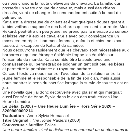
où nous croisons la route d’éleveurs de chevaux. La famille, qui
possède un vaste groupe de chevaux, mais aussi des chiens
dressés, vient de changer de commandement suite à la mort du
patriarche.
Katia est la dresseuse de chiens et émet quelques doutes quant à
la bienveillance supposée des barbares qui croisent leur route. Mais
Rekard, peut-être un peu jeune, ne prend pas la menace au sérieux
et laisse venir à eux les cavalier.e.s avec pour conséquence un
massacre en règle : hommes, femmes, enfants et chien.ne.s sont
tué.e.s à l’exception de Katia et de sa nièce.
Nous découvrons rapidement que les chevaux sont nécessaires aux
barbares et qu’une étrange épidémie frappe les équidés sur
l’ensemble du monde. Katia semble être la seule avec une
connaissance qui permettrait de soigner un tant soit peu les bêtes
et permettre la persistance du royaume barbare…
Ce court texte va nous montrer l’évolution de la relation entre la
jeune femme et le responsable de la fin de son clan, mais aussi
nous montrer le sens du sacrifice lorsque la survie de tou.te.s est en
jeu.
Une novella que j’ai donc découverte avec plaisir et qui marquait
aussi l’entrée de Anne-Sylvie dans le clan des traductrices Une
Heure Lumière.
Le Bélial (2020) – Une Heure Lumière – Hors Série 2020 –
3269900000214
Traduction
: Anne-Sylvie Homassel
Titre Original
:
The Horse Raiders
(2000)
Couverture :
Aurélien Police
Une heure-lumière, c’est la distance que parcourt un photon dans le