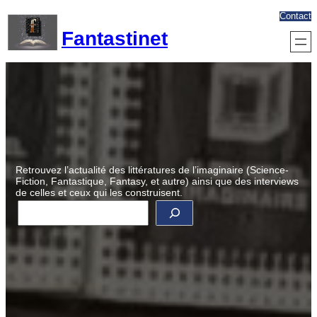
Aller
Contact
au
Fantastinet
contenu
Retrouvez l’actualité des littératures de l’imaginaire (Science-
Fiction, Fantastique, Fantasy, et autre) ainsi que des interviews
de celles et ceux qui les construisent.
R
e
c
h
e
r
c
h
e
r