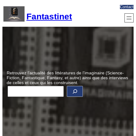
Aller
Contact
au
Fantastinet
contenu
Retrouvez l’actualité des littératures de l’imaginaire (Science-
Fiction, Fantastique, Fantasy, et autre) ainsi que des interviews
de celles et ceux qui les construisent.
R
e
c
h
e
r
c
h
e
r