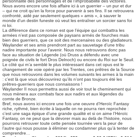
personnalité des personnages et de l’improbabilité des victoires.
Nous avons encore une fois affaire ici à un guerrier – un pur et dur
– qui ne croit qu’en la force pour parvenir à ses fins. Il se retrouvera
confronté, aidé par seulement quelques « amis », à sauver le
monde d’un destin funeste où veut les entraîner un sorcier sans foi
ni loi.
La différence dans ce roman est que l’équipe qui combattra les
armées n’est pas composée de paysans armés de fourches mais
bien des guerriers, que ce soit des mercenaires ou des gladiateurs.
Waylander et ses amis prendront part au sauvetage d’une tribu
nadire importante pour l’avenir. Nous nous retrouvons donc pas
face au situation de Légende (où Druss a défendu avec une
poignée de civils le fort Dros Delnoch) ou encore du Roi sur le Seuil.
Le côté qui m’a semblé le plus intéressant dans cet opus est le
changement de voie opéré par les Trentes, ces prêtres de la Source
que nous retrouvons dans les volumes suivants les armes à la main
: c’est là que vous découvrirez qu’ils n’ont pas toujours été les
prêtres-guerriers que nous connaissons !
Waylander II nous permettra aussi de voir tout le cheminement qui
nous mènera aux combats face aux nadirs et aux légendes du
comte de Bronze.
Bref, nous avons ici encore une fois une oeuvre d’Heroïc Fantasy
riche, rythmé, bien écrite à laquelle on ne pourra rien reprochée :
c’est une saga épique d’une grande qualité et si on aime l’Héroïc
Fantasy, on ne peut que la dévorer mais au delà de l’histoire, nous
pourrons retrouver toute cette pensée tournée vers la peur de
l’autre qui nous pousse à éliminer ou condamner plus qu’à tenter de
comprendre…