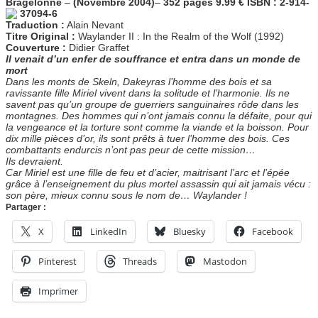
Bragelonne
–
(Novembre 2004)
–
352 pages 9.99 € ISBN : 2-914-
37094-6
Traduction :
Alain Nevant
Titre Original :
Waylander II : In the Realm of the Wolf (1992)
Couverture :
Didier Graffet
Il venait d’un enfer de souffrance et entra dans un monde de
mort
Dans les monts de Skeln, Dakeyras l’homme des bois et sa
ravissante fille Miriel vivent dans la solitude et l’harmonie. Ils ne
savent pas qu’un groupe de guerriers sanguinaires rôde dans les
montagnes. Des hommes qui n’ont jamais connu la défaite, pour qui
la vengeance et la torture sont comme la viande et la boisson. Pour
dix mille pièces d’or, ils sont prêts à tuer l’homme des bois. Ces
combattants endurcis n’ont pas peur de cette mission…
Ils devraient.
Car Miriel est une fille de feu et d’acier, maitrisant l’arc et l’épée
grâce à l’enseignement du plus mortel assassin qui ait jamais vécu :
son père, mieux connu sous le nom de… Waylander !
Partager :
X
LinkedIn
Bluesky
Facebook
Pinterest
Threads
Mastodon
Imprimer