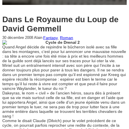
Dans Le Royaume du Loup de
David Gemmell
Fantasy
, 
Roman
30 décembre 2008
Alain
Cycle de Drenaï 2
Quand Angel décide de rejoindre le bûcheron isolé avec sa fille
dans les montagnes, c’est pour lui annoncer une mauvaise nouvelle
: sa tête a encore une fois été mise à prix et les meilleurs hommes
de la guilde sont déjà lancés sur ses traces pour lui oter la vie.
Miriel suit un entraînement intensif avec son père qui l’incite à se
donner toujours plus pour parer à tous les dangers. Il ne se rendra
dans un premier temps pas compte qu’il est espionné par Kreeg qui
espère récolté la récompense : espérer est bien le terme car le
temps qu’il lui reste à vivre est compter et que peut-il faire pour
vaincre Waylander, le tueur du roi ?
Dakeyras, le nom « civil » de l’ancien héros, saura dès à présent
que sa vie mais surtout celle de sa fille, est en danger et l’aide que
lui apportera Angel, ainsi que celle d’un jeune épéiste venu dans un
premier temps le tuer, ne sera pas de trop pour lutter face à une
armée entière dans laquelle se trouvent les terribles chevaliers de
sang !
Comme le disait Claude (Dilvich) pour le volet précédent de ce
cycle, on pourrait parfois reprocher une redite du contexte, de la