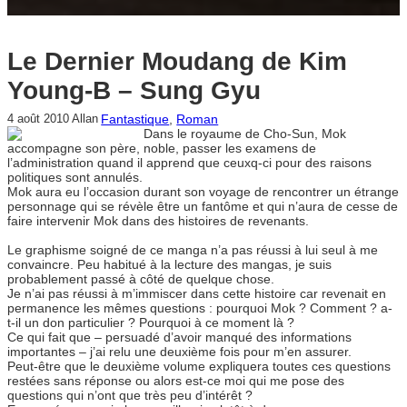
Le Dernier Moudang de Kim
Young-B – Sung Gyu
Fantastique
, 
Roman
4 août 2010
Allan
Dans le royaume de Cho-Sun, Mok
accompagne son père, noble, passer les examens de
l’administration quand il apprend que ceuxq-ci pour des raisons
politiques sont annulés.
Mok aura eu l’occasion durant son voyage de rencontrer un étrange
personnage qui se révèle être un fantôme et qui n’aura de cesse de
faire intervenir Mok dans des histoires de revenants.
Le graphisme soigné de ce manga n’a pas réussi à lui seul à me
convaincre. Peu habitué à la lecture des mangas, je suis
probablement passé à côté de quelque chose.
Je n’ai pas réussi à m’immiscer dans cette histoire car revenait en
permanence les mêmes questions : pourquoi Mok ? Comment ? a-
t-il un don particulier ? Pourquoi à ce moment là ?
Ce qui fait que – persuadé d’avoir manqué des informations
importantes – j’ai relu une deuxième fois pour m’en assurer.
Peut-être que le deuxième volume expliquera toutes ces questions
restées sans réponse ou alors est-ce moi qui me pose des
questions qui n’ont que très peu d’intérêt ?