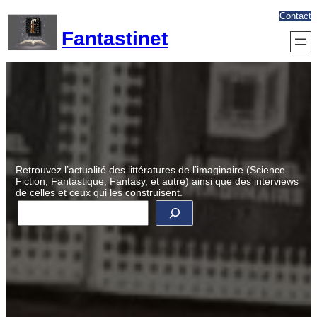
Aller
Contact
au
Fantastinet
contenu
Retrouvez l’actualité des littératures de l’imaginaire (Science-
Fiction, Fantastique, Fantasy, et autre) ainsi que des interviews
de celles et ceux qui les construisent.
R
e
c
h
e
r
c
h
e
r