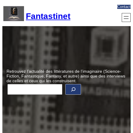
Aller
Contact
au
Fantastinet
contenu
Retrouvez l’actualité des littératures de l’imaginaire (Science-
Fiction, Fantastique, Fantasy, et autre) ainsi que des interviews
de celles et ceux qui les construisent.
R
e
c
h
e
r
c
h
e
r