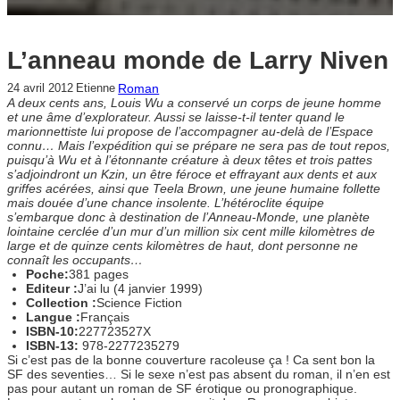
L’anneau monde de Larry Niven
Roman
24 avril 2012
Etienne
A deux cents ans, Louis Wu a conservé un corps de jeune homme
et une âme d’explorateur. Aussi se laisse-t-il tenter quand le
marionnettiste lui propose de l’accompagner au-delà de l’Espace
connu… Mais l’expédition qui se prépare ne sera pas de tout repos,
puisqu’à Wu et à l’étonnante créature à deux têtes et trois pattes
s’adjoindront un Kzin, un être féroce et effrayant aux dents et aux
griffes acérées, ainsi que Teela Brown, une jeune humaine follette
mais douée d’une chance insolente. L’hétéroclite équipe
s’embarque donc à destination de l’Anneau-Monde, une planète
lointaine cerclée d’un mur d’un million six cent mille kilomètres de
large et de quinze cents kilomètres de haut, dont personne ne
connaît les occupants…
Poche:
381 pages
Editeur :
J’ai lu (4 janvier 1999)
Collection :
Science Fiction
Langue :
Français
ISBN-10:
227723527X
ISBN-13:
978-2277235279
Si c’est pas de la bonne couverture racoleuse ça ! Ca sent bon la
SF des seventies… Si le sexe n’est pas absent du roman, il n’en est
pas pour autant un roman de SF érotique ou pronographique.