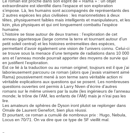
Le roman est proche dans son esprit de « Rama » : un objet
extraordinaire est identifié dans l’espace et son exploration
s’impose. Là, les humains sont accompagnés de représentants des
2 autres espèces les plus civilisées : les marionnetistes à deux
têtes, physiquement faibles mais intelligents et manipulateurs, et les
kzin, plus physiques et qui ont longuement combattu l’espèce
humaine.
L’histoire se tisse autour de deux trames : l’exploration de cet
anneau gigantesque (large comme la terre et tournant autour d’un
petit soleil central) et les histoires entremelées des espèces,
permettant d’avoir également une vision de l’univers connu. Celui-ci
se trouve sous la menace d’une tempete de radiations dans 10 000
ans et l’anneau monde pourrait apporter des moyens de survie qui
en justifient l’exploration.
Est ce lié à la traduction ou au roman originel, toujours est il que j’ai
laborieusement parcouru ce roman (alors que j’avais vraiment aimé
Rama) poussivement mené à son terme sans véritable action ni
véritable explications aux questions qui se posent. Les nombreuses
questions ouvertes ont permis à Larry Niven d’écrire d’autres
romans sur le même univers par la suite (les ingénieurs de l’anneau
monde; le trône de l’AM, les enfants de l’AM) mais je n’irai pas les
lire.
Les amateurs de sphères de Dyson iront plutot se replonger dans
Omale de Laurent Genefort, bien plus réussi.
Et pourtant, ce roman a cumulé de nombreux prix : Hugo, Nebula,
Locus en 70/71. On va dire que ce type de SF vieillit mal.