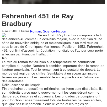
Fahrenheit 451 de Ray
Bradbury
Roman
, 
Science-Fiction
4 août 2010
Etienne
Né en 1920, Ray Bradbury s’impose à la fin
des années 40 comme un écrivains majeur, avec la parution d’une
série de nouvelles oniriques et mélancoliques, plus tard réunies
sous le titre de Chroniques Martiennes. Publié en 1953, Fahrenheit
451, qui finit d’asseoir la réputation mondiale de l’auteur sera porté
à l’écran par François Truffaut. »
Izo
Le titre du roman fait allusion à la température de combustion
complète du papier. Nombre ô combien important dans le roman de
l’auteur américain. Tout le roman tient à ce postulat de départ. Le
monde est régi par ce chiffre. Semblable à un sceau qui inspire
terreur ou passion, il est semblable au régime Nazi et l’utilisation
des autodafés.
Déliquescence de l’esprit
Fin prochaine du deuxième millénaire. les livres sont diabolisés. Ils
sont détruits parce que le gouvernement les considèrent comme
dangereux, illusoires et subversifs. Les brigades de pompiers ont
pour fonction l’ anéantissement total de toutes les oeuvres écrites,
quel que soit leur contenu. Seuls le verbe et les règles de