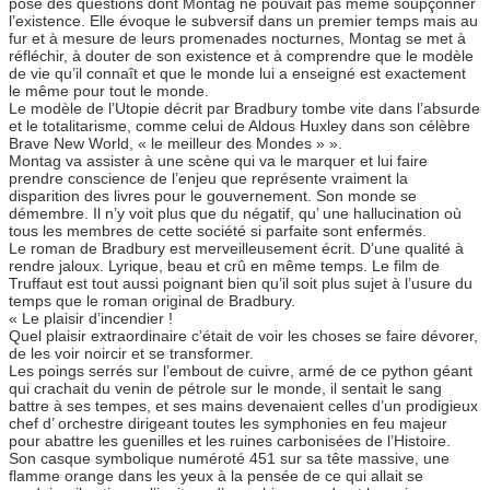
pose des questions dont Montag ne pouvait pas même soupçonner
l’existence. Elle évoque le subversif dans un premier temps mais au
fur et à mesure de leurs promenades nocturnes, Montag se met à
réfléchir, à douter de son existence et à comprendre que le modèle
de vie qu’il connaît et que le monde lui a enseigné est exactement
le même pour tout le monde.
Le modèle de l’Utopie décrit par Bradbury tombe vite dans l’absurde
et le totalitarisme, comme celui de Aldous Huxley dans son célèbre
Brave New World, « le meilleur des Mondes » ».
Montag va assister à une scène qui va le marquer et lui faire
prendre conscience de l’enjeu que représente vraiment la
disparition des livres pour le gouvernement. Son monde se
démembre. Il n’y voit plus que du négatif, qu’ une hallucination où
tous les membres de cette société si parfaite sont enfermés.
Le roman de Bradbury est merveilleusement écrit. D’une qualité à
rendre jaloux. Lyrique, beau et crû en même temps. Le film de
Truffaut est tout aussi poignant bien qu’il soit plus sujet à l’usure du
temps que le roman original de Bradbury.
« Le plaisir d’incendier !
Quel plaisir extraordinaire c’était de voir les choses se faire dévorer,
de les voir noircir et se transformer.
Les poings serrés sur l’embout de cuivre, armé de ce python géant
qui crachait du venin de pétrole sur le monde, il sentait le sang
battre à ses tempes, et ses mains devenaient celles d’un prodigieux
chef d’ orchestre dirigeant toutes les symphonies en feu majeur
pour abattre les guenilles et les ruines carbonisées de l’Histoire.
Son casque symbolique numéroté 451 sur sa tête massive, une
flamme orange dans les yeux à la pensée de ce qui allait se