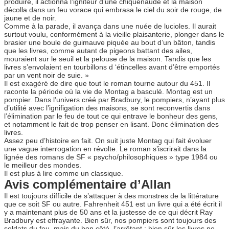
produire, il actionna l’igniteur d’une chiquenaude et la maison
décolla dans un feu vorace qui embrasa le ciel du soir de rouge, de
jaune et de noir.
Comme à la parade, il avança dans une nuée de lucioles. Il aurait
surtout voulu, conformément à la vieille plaisanterie, plonger dans le
brasier une boule de guimauve piquée au bout d’un bâton, tandis
que les livres, comme autant de pigeons battant des ailes,
mouraient sur le seuil et la pelouse de la maison. Tandis que les
livres s’envolaient en tourbillons d ‘étincelles avant d’être emportés
par un vent noir de suie. »
Il est exagéré de dire que tout le roman tourne autour du 451. Il
raconte la période où la vie de Montag a basculé. Montag est un
pompier. Dans l’univers créé par Bradbury, le pompiers, n’ayant plus
d’utilité avec l’ignifigation des maisons, se sont reconvertis dans
l’élimination par le feu de tout ce qui entrave le bonheur des gens,
et notamment le fait de trop penser en lisant. Donc élimination des
livres.
Assez peu d’histoire en fait. On suit juste Montag qui fait évoluer
une vague interrogation en révolte. Le roman s’iscrirait dans la
lignée des romans de SF « psycho/philosophiques » type 1984 ou
le meilleur des mondes.
Il est plus à lire comme un classique.
Avis complémentaire d’Allan
Il est toujours difficile de s’attaquer à des monstres de la littérature
que ce soit SF ou autre. Fahrenheit 451 est un livre qui a été écrit il
y a maintenant plus de 50 ans et la justesse de ce qui décrit Ray
Bradbury est effrayante. Bien sûr, nos pompiers sont toujours des
soldats du feu, mais du bon côté, l’arrêtant ; bien sûr les livres ne