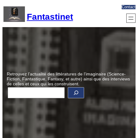
Aller
Contact
au
Fantastinet
contenu
Retrouvez l’actualité des littératures de l’imaginaire (Science-
Fiction, Fantastique, Fantasy, et autre) ainsi que des interviews
de celles et ceux qui les construisent.
R
e
c
h
e
r
c
h
e
r