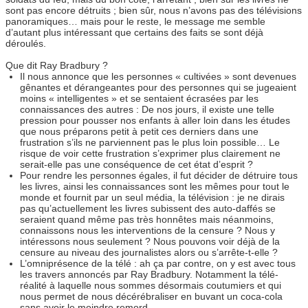
sont pas encore détruits ; bien sûr, nous n’avons pas des télévisions
panoramiques… mais pour le reste, le message me semble
d’autant plus intéressant que certains des faits se sont déjà
déroulés.
Que dit Ray Bradbury ?
Il nous annonce que les personnes « cultivées » sont devenues
gênantes et dérangeantes pour des personnes qui se jugeaient
moins « intelligentes » et se sentaient écrasées par les
connaissances des autres : De nos jours, il existe une telle
pression pour pousser nos enfants à aller loin dans les études
que nous préparons petit à petit ces derniers dans une
frustration s’ils ne parviennent pas le plus loin possible… Le
risque de voir cette frustration s’exprimer plus clairement ne
serait-elle pas une conséquence de cet état d’esprit ?
Pour rendre les personnes égales, il fut décider de détruire tous
les livres, ainsi les connaissances sont les mêmes pour tout le
monde et fournit par un seul média, la télévision : je ne dirais
pas qu’actuellement les livres subissent des auto-daffés se
seraient quand même pas très honnêtes mais néanmoins,
connaissons nous les interventions de la censure ? Nous y
intéressons nous seulement ? Nous pouvons voir déjà de la
censure au niveau des journalistes alors ou s’arrête-t-elle ?
L’omniprésence de la télé : ah ça par contre, on y est avec tous
les travers annoncés par Ray Bradbury. Notamment la télé-
réalité à laquelle nous sommes désormais coutumiers et qui
nous permet de nous décérébraliser en buvant un coca-cola
sans avoir le moindre remord