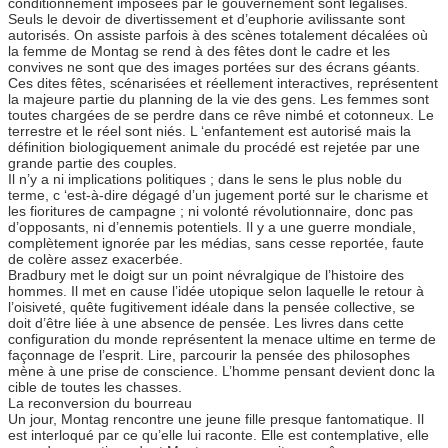
conditionnement imposées par le gouvernement sont légalisés.
Seuls le devoir de divertissement et d’euphorie avilissante sont
autorisés. On assiste parfois à des scènes totalement décalées où
la femme de Montag se rend à des fêtes dont le cadre et les
convives ne sont que des images portées sur des écrans géants.
Ces dites fêtes, scénarisées et réellement interactives, représentent
la majeure partie du planning de la vie des gens. Les femmes sont
toutes chargées de se perdre dans ce rêve nimbé et cotonneux. Le
terrestre et le réel sont niés. L ‘enfantement est autorisé mais la
définition biologiquement animale du procédé est rejetée par une
grande partie des couples.
Il n’y a ni implications politiques ; dans le sens le plus noble du
terme, c ‘est-à-dire dégagé d’un jugement porté sur le charisme et
les fioritures de campagne ; ni volonté révolutionnaire, donc pas
d’opposants, ni d’ennemis potentiels. Il y a une guerre mondiale,
complètement ignorée par les médias, sans cesse reportée, faute
de colère assez exacerbée.
Bradbury met le doigt sur un point névralgique de l’histoire des
hommes. Il met en cause l’idée utopique selon laquelle le retour à
l’oisiveté, quête fugitivement idéale dans la pensée collective, se
doit d’être liée à une absence de pensée. Les livres dans cette
configuration du monde représentent la menace ultime en terme de
façonnage de l’esprit. Lire, parcourir la pensée des philosophes
mène à une prise de conscience. L’homme pensant devient donc la
cible de toutes les chasses.
La reconversion du bourreau
Un jour, Montag rencontre une jeune fille presque fantomatique. Il
est interloqué par ce qu’elle lui raconte. Elle est contemplative, elle