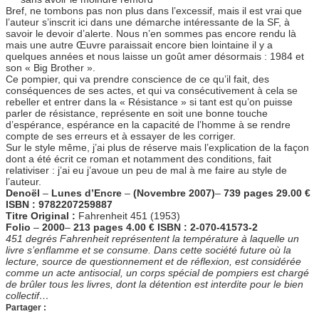
Bref, ne tombons pas non plus dans l’excessif, mais il est vrai que
l’auteur s’inscrit ici dans une démarche intéressante de la SF, à
savoir le devoir d’alerte. Nous n’en sommes pas encore rendu là
mais une autre Œuvre paraissait encore bien lointaine il y a
quelques années et nous laisse un goût amer désormais : 1984 et
son « Big Brother ».
Ce pompier, qui va prendre conscience de ce qu’il fait, des
conséquences de ses actes, et qui va consécutivement à cela se
rebeller et entrer dans la « Résistance » si tant est qu’on puisse
parler de résistance, représente en soit une bonne touche
d’espérance, espérance en la capacité de l’homme à se rendre
compte de ses erreurs et à essayer de les corriger.
Sur le style même, j’ai plus de réserve mais l’explication de la façon
dont a été écrit ce roman et notamment des conditions, fait
relativiser : j’ai eu j’avoue un peu de mal à me faire au style de
l’auteur.
Denoël
–
Lunes d’Encre
–
(Novembre 2007)
–
739 pages 29.00 €
ISBN : 9782207259887
Titre Original :
Fahrenheit 451 (1953)
Folio
–
2000
–
213 pages 4.00 € ISBN : 2-070-41573-2
451 degrés Fahrenheit représentent la température à laquelle un
livre s’enflamme et se consume. Dans cette société future où la
lecture, source de questionnement et de réflexion, est considérée
comme un acte antisocial, un corps spécial de pompiers est chargé
de brûler tous les livres, dont la détention est interdite pour le bien
collectif…
Partager :