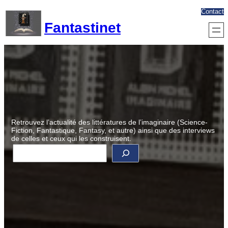
Aller
Contact
au
Fantastinet
contenu
Retrouvez l’actualité des littératures de l’imaginaire (Science-
Fiction, Fantastique, Fantasy, et autre) ainsi que des interviews
de celles et ceux qui les construisent.
R
e
c
h
e
r
c
h
e
r