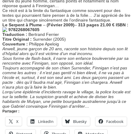
dérive du jeune homme, certains points et notamment la nom
réponse quand à Finningan…
Ce récit est à la limite du fantastique comme souvent pour des
textes qui pourraient faire penser à de la folie… J’ai apprécié de lire
un titre qui change sincèrement de l’ordinaire fantastique.
Le Serpent à Plume
–
(Février 2009)
–
313 pages
21.00 €
ISBN :
9782268067605
Traduction :
Bertrand Ferrier
Titre Original :
Surrender (2005)
Couverture :
Philippe Apeloig
Anwell, jeune garçon de 20 ans, raconte son histoire depuis son lit
d’hôpital alors qu’il est victime d’un mal inconnu.
Sous forme de flash-back, il narre son enfance bouleversée par sa
rencontre avec Finnigan, son opposé, son idéal.
Toujours accompagné de son chien Surrender, Finnigan n’est pas
comme les autres : il n’est pas gentil ni bien élevé, il ne va pas à
l’école et, surtout, il est son seul ami. Les deux garçons passent un
pacte : dès qu’il faudra mal agir, Finnigan s’en chargera. Anwell
n’aura plus qu’à faire le bien.
Lorqu’une épidémie d’incidents ravage le village, la police locale est
sur la sellette. La suspicion grandit et achève de diviser les
habitants de Mulyan, une petite bourgade australienne jusqu’à ce
que Gabriel convainque Finningan d’arrêter…
Partager :
X
LinkedIn
Bluesky
Facebook