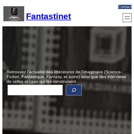
Aller
Contact
au
Fantastinet
contenu
Retrouvez l’actualité des littératures de l’imaginaire (Science-
Fiction, Fantastique, Fantasy, et autre) ainsi que des interviews
de celles et ceux qui les construisent.
R
e
c
h
e
r
c
h
e
r