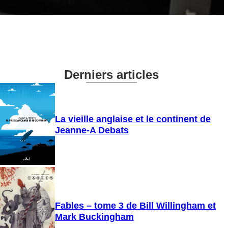
Derniers articles
La vieille anglaise et le continent de
Jeanne-A Debats
Fables – tome 3 de Bill Willingham et
Mark Buckingham