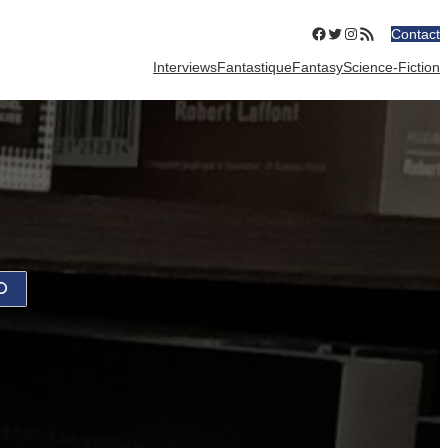
Facebook
Twitter
Instagram
Flux RSS
Contact
Interviews
Fantastique
Fantasy
Science-Fiction