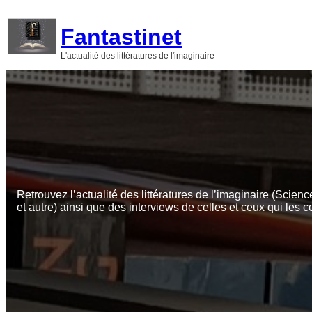
Aller
au
Fantastinet
contenu
L'actualité des littératures de l'imaginaire
Retrouvez l’actualité des littératures de l’imaginaire (Scienc
et autre) ainsi que des interviews de celles et ceux qui les c