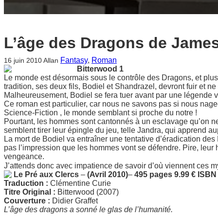
L’âge des Dragons de Jame
Fantasy
, 
Roman
16 juin 2010
Allan
Bitterwood 1
Le monde est désormais sous le contrôle des Dragons, et plu
tradition, ses deux fils, Bodiel et Shandrazel, devront fuir et ne
Malheureusement, Bodiel se fera tuer avant par une légende v
Ce roman est particulier, car nous ne savons pas si nous nage
Science-Fiction , le monde semblant si proche du notre !
Pourtant, les hommes sont cantonnés à un esclavage qu’on ne 
semblent tirer leur épingle du jeu, telle Jandra, qui apprend 
La mort de Bodiel va entraîner une tentative d’éradication d
pas l’impression que les hommes vont se défendre. Pire, leur h
vengeance.
J’attends donc avec impatience de savoir d’où viennent ces m
Le Pré aux Clercs
–
(Avril 2010)
–
495 pages
9.99 €
ISBN
Traduction :
Clémentine Curie
Titre Original :
Bitterwood (2007)
Couverture :
Didier Graffet
L’âge des dragons a sonné le glas de l’humanité.