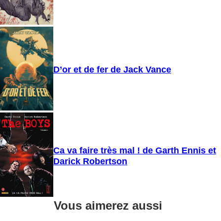
D’or et de fer de Jack Vance
Ca va faire très mal ! de Garth Ennis et
Darick Robertson
Vous aimerez aussi