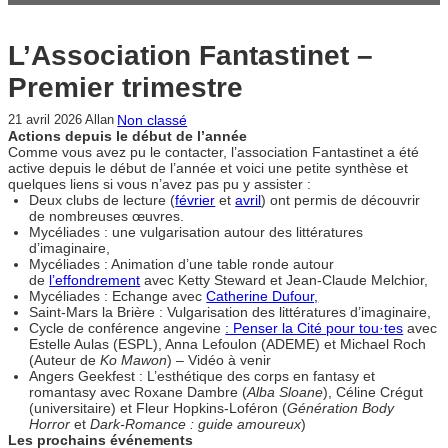
L’Association Fantastinet –
Premier trimestre
Non classé
21 avril 2026
Allan
Actions depuis le début de l’année
Comme vous avez pu le contacter, l’association Fantastinet a été
active depuis le début de l’année et voici une petite synthèse et
quelques liens si vous n’avez pas pu y assister :
Deux clubs de lecture (
février
et
avril
) ont permis de découvrir
de nombreuses œuvres.
Mycéliades : une vulgarisation autour des littératures
d’imaginaire,
Mycéliades : Animation d’une table ronde autour
de
l’effondrement
avec Ketty Steward et Jean-Claude Melchior,
Mycéliades : Echange avec
Catherine Dufour,
Saint-Mars la Brière : Vulgarisation des littératures d’imaginaire,
Cycle de conférence angevine
: Penser la Cité pour tou·tes
avec
Estelle Aulas (ESPL), Anna Lefoulon (ADEME) et Michael Roch
(Auteur de
Ko Mawon
) – Vidéo à venir
Angers Geekfest : L’esthétique des corps en fantasy et
romantasy avec Roxane Dambre (
Alba Sloane
), Céline Crégut
(universitaire) et Fleur Hopkins-Loféron (
Génération Body
Horror
et
Dark-Romance : guide amoureux
)
Les prochains événements