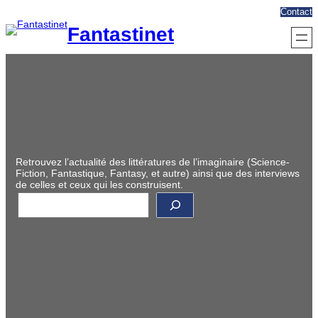
Aller
Contact
au
Fantastinet
contenu
Retrouvez l’actualité des littératures de l’imaginaire (Science-
Fiction, Fantastique, Fantasy, et autre) ainsi que des interviews
de celles et ceux qui les construisent.
R
e
c
h
e
r
c
h
e
r