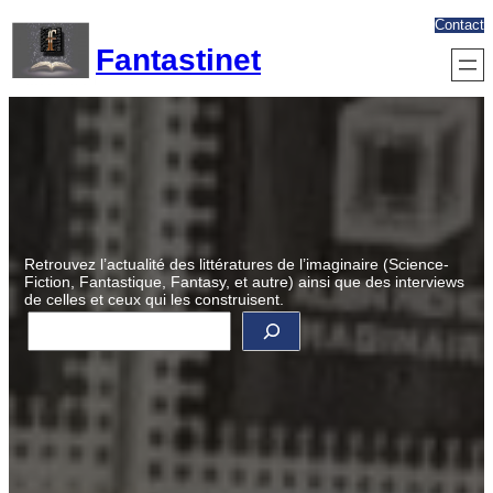
Aller
Contact
au
Fantastinet
contenu
Retrouvez l’actualité des littératures de l’imaginaire (Science-
Fiction, Fantastique, Fantasy, et autre) ainsi que des interviews
de celles et ceux qui les construisent.
R
e
c
h
e
r
c
h
e
r