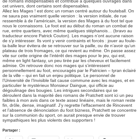
de romans indispensables et contribué à quelques ouvrages dans
cet univers, dont certains sont dispensables.
Allez les Mages ! est donc un roman centré autour du fouteball. On
ne saura pas vraiment quelle version : la version initiale, de rue
ressemble à de l’américain, la version des Mages à du foot tel que
nous le connaissons. Le foot est au début du roman un combat de
rue, entre quartiers, avec même quelques stéphanois… (bravo au
traducteur encore Patrick Couton). Les mages n’ont aucune raison
de s’y intéresser. Ils vont y venir contraints et forcés : jouer au foule-
ta-balle leur évitera de se retrouver sur la paille, ou de n’avoir qu’un
plateau de trois fromages, ce qui revient au même. On passe assez
vite sur cette origine de l’intérêt des mages pour le jeu, qui est,
même en light fantasy, un peu tirée par les cheveux et facilement
admise. On retrouve donc nos mages qui s’intéressent
personnellement au foot, encouragés par le Patricien – tyran éclairé
de la ville – qui en fait un enjeu politique. Le personnel de
l’Université de l’Invisible fait cause commune avec les mages, et en
particulier le mystérieux Monsieur Daingue, qui officie au
dégoulinage des bougies. Les intrigues secondaires qui se
déroulent dans la majorité des romans de Pratchett sont ici un peu
faibles à mon avis dans ce texte assez linéaire, mais le roman reste
fin, drôle, dense, imaginatif. J’y regrette l’effacement de Rincevent
et l’absence de dénonciation du foot bizness, Pratchett se concentre
sur la communion du sport, on aurait presque envie de trouver
sympathiques les plus violents des supporters !
Partager :