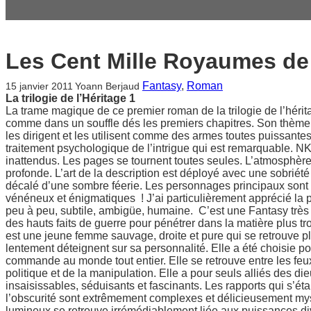
Les Cent Mille Royaumes de
Fantasy
, 
Roman
15 janvier 2011
Yoann Berjaud
La trilogie de l’Héritage 1
La trame magique de ce premier roman de la trilogie de l’hérit
comme dans un souffle dés les premiers chapitres. Son thème l
les dirigent et les utilisent comme des armes toutes puissantes 
traitement psychologique de l’intrigue qui est remarquable. NK 
inattendus. Les pages se tournent toutes seules. L’atmosphère
profonde. L’art de la description est déployé avec une sobriét
décalé d’une sombre féerie. Les personnages principaux sont t
vénéneux et énigmatiques ! J’ai particulièrement apprécié la 
peu à peu, subtile, ambigüe, humaine. C’est une Fantasy très ri
des hauts faits de guerre pour pénétrer dans la matière plus tr
est une jeune femme sauvage, droite et pure qui se retrouve p
lentement déteignent sur sa personnalité. Elle a été choisie po
commande au monde tout entier. Elle se retrouve entre les feu
politique et de la manipulation. Elle a pour seuls alliés des d
insaisissables, séduisants et fascinants. Les rapports qui s’éta
l’obscurité sont extrêmement complexes et délicieusement mysté
lumineux se retrouve irrémédiablement liée aux puissances d