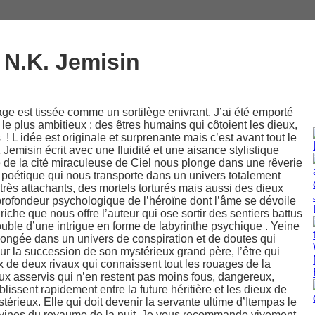
 N.K. Jemisin
age est tissée comme un sortilège enivrant. J’ai été emporté
e plus ambitieux : des êtres humains qui côtoient les dieux,
! L idée est originale et surprenante mais c’est avant tout le
Jemisin écrit avec une fluidité et une aisance stylistique
 de la cité miraculeuse de Ciel nous plonge dans une rêverie
é poétique qui nous transporte dans un univers totalement
rès attachants, des mortels torturés mais aussi des dieux
profondeur psychologique de l’héroïne dont l’âme se dévoile
che que nous offre l’auteur qui ose sortir des sentiers battus
ouble d’une intrigue en forme de labyrinthe psychique . Yeine
longée dans un univers de conspiration et de doutes qui
ur la succession de son mystérieux grand père, l’être qui
x de deux rivaux qui connaissent tout les rouages de la
ieux asservis qui n’en restent pas moins fous, dangereux,
blissent rapidement entre la future héritière et les dieux de
rieux. Elle qui doit devenir la servante ultime d’Itempas le
ivines du royaume de la nuit. Je vous recommande vivement