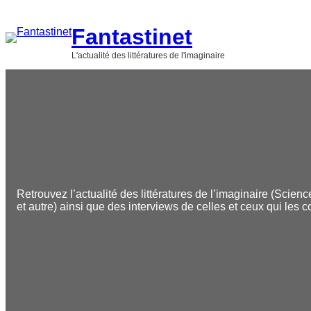
Aller
au
Fantastinet
contenu
L'actualité des littératures de l'imaginaire
Retrouvez l’actualité des littératures de l’imaginaire (Scienc
et autre) ainsi que des interviews de celles et ceux qui les c