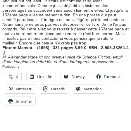
And last but not least, l’histoire est confuse et souvent
incompréhensible. Comme je l’ai déjà dit les histoires des
personnages se succèdent sans aucun lien entre elles. Et jusqu’à la
153eme page elles ne mènent à rien. En une phrase qui peut
semblé paradoxale : L’intrigue est aussi légère qu’elle est confuse.
Néanmoins je ne peux pas vous déconseiller ce livre. Je ne l’ai pas
compris. Peut être allez vous réussir à passer cette 153eme page et
tout va se remettre en place pour rendre le récit hors norme. Mais
n’hésitez pas à nous contacter si vous pensez que je rate le
meilleur. Encore que cela je n’y crois pas trop.
Florent Massot
–
(1998)
–
331 pages 8.99 € ISBN : 2-908-38264-4
()
M. Alexander signe ici son premier récit de Science Fiction, empli
d’une imagination débridée et d’une loufoquerie angoissante ».
Partager :
X
LinkedIn
Bluesky
Facebook
Pinterest
Threads
Mastodon
Imprimer