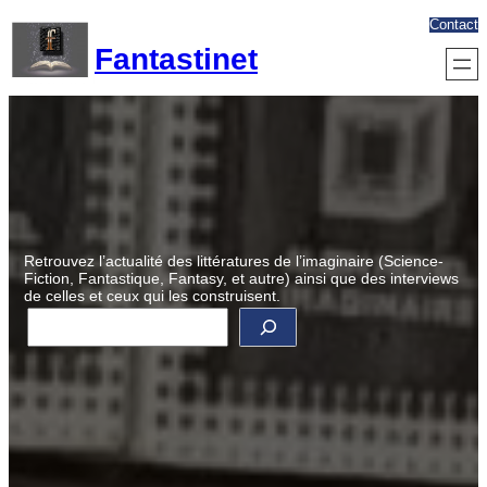
Aller
Contact
au
Fantastinet
contenu
Retrouvez l’actualité des littératures de l’imaginaire (Science-
Fiction, Fantastique, Fantasy, et autre) ainsi que des interviews
de celles et ceux qui les construisent.
R
e
c
h
e
r
c
h
e
r