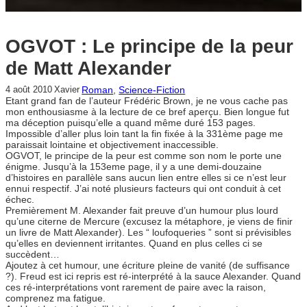
OGVOT : Le principe de la peur
de Matt Alexander
Roman
, 
Science-Fiction
4 août 2010
Xavier
Etant grand fan de l’auteur Frédéric Brown, je ne vous cache pas
mon enthousiasme à la lecture de ce bref aperçu. Bien longue fut
ma déception puisqu’elle a quand même duré 153 pages.
Impossible d’aller plus loin tant la fin fixée à la 331ème page me
paraissait lointaine et objectivement inaccessible.
OGVOT, le principe de la peur est comme son nom le porte une
énigme. Jusqu’à la 153eme page, il y a une demi-douzaine
d’histoires en parallèle sans aucun lien entre elles si ce n’est leur
ennui respectif. J’ai noté plusieurs facteurs qui ont conduit à cet
échec.
Premièrement M. Alexander fait preuve d’un humour plus lourd
qu’une citerne de Mercure (excusez la métaphore, je viens de finir
un livre de Matt Alexander). Les “ loufoqueries ” sont si prévisibles
qu’elles en deviennent irritantes. Quand en plus celles ci se
succèdent…
Ajoutez à cet humour, une écriture pleine de vanité (de suffisance
?). Freud est ici repris est ré-interprété à la sauce Alexander. Quand
ces ré-interprétations vont rarement de paire avec la raison,
comprenez ma fatigue.