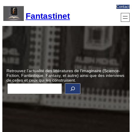
Aller
Contact
au
Fantastinet
contenu
Retrouvez l’actualité des littératures de l’imaginaire (Science-
Fiction, Fantastique, Fantasy, et autre) ainsi que des interviews
de celles et ceux qui les construisent.
R
e
c
h
e
r
c
h
e
r