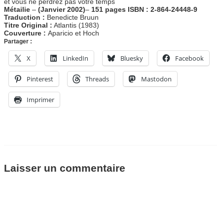
et vous ne perdrez pas votre temps
Métailie
–
(Janvier 2002)
–
151 pages
ISBN : 2-864-24448-9
Traduction :
Benedicte Bruun
Titre Original :
Atlantis (1983)
Couverture :
Aparicio et Hoch
Partager :
X
LinkedIn
Bluesky
Facebook
Pinterest
Threads
Mastodon
Imprimer
Laisser un commentaire