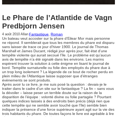
Le Phare de l’Atlantide de Vagn
Predbjorn Jensen
Fantastique
, 
Roman
4 août 2010
Allan
Un bateau veut accoster sur la phare d’Eilear Mor mais personne
ne répond. Il semblerait que tous les membres du phare est disparu
sans laisser de trace ce jour d’hiver 1900. Le journal de Thomas
Marshall et James Ducant, rédigé jour après jour, fait état d’une
tempête violente qui aurait secoué l’île. Le problème est qu’aucun
avis de tempête n’a été signalé dans les environs. Les marins
espèrent trouver la solution à cette énigme en lisant le journal de
bord. Tempête surnaturelle ou folie des employés du phare due à
un trop long isolement ? La légende de ce bout de rocher perdu en
plein milieu de l’Atlantique laisse supposer que d’étranges
évènements se sont produits.
Après avoir lu ce livre, je me suis posé la question : devais-je le
traiter dans le cadre d’un site sur le fantastique ? La fin – sans vous
la dévoiler – laisse peser un terrible doute sur la raison de la
disparition de l’équipe : volonté divine ou folie partagée ? Pourtant
quelques indices laissés à des endroits bien précis (déjà rien que
cette tempête qui ne semble avoir touché que l’île) semble bien
indiquer la présence d’une force supérieure ayant agit sur la vie des
trois habitants du phare. De toutes façons le livre est agréable à lire