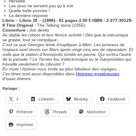
Hérédité
Les yeux ne servent pas qu’à voir
Quelle belle journée !
La dernière réponse
Librio
–
Librio 2€
–
(1996)
–
91 pages
2.00 €
ISBN : 2-277-30129-
9
Titre Original :
The Talking stone (1955)
Couverture :
Joe devito
Au diable les robots et leur féroce activité ! Dès que la mécanique
se grippe, tout se complique…
C’est ce que Georges tente d’expliquer à Allen. Les jumeaux de
l’espace sont réunis sur Mars après vingt-cinq ans de séparation. Et
voilà que la station d’Aresopolis tombe en panne. Qui sortira l’autre
de la panade ? Le Terrien fou d’électronique ou le Ganymédien qui
travaille seulement du ciboulot ?
En route ! Asimov nous invite au plus fabuleux des voyages…
Ces titres sont aussi disponibles dans
Histoires mystérieuses
d’Isaac Asimov
Partager :
X
LinkedIn
Bluesky
Facebook
Pinterest
Threads
Mastodon
Imprimer