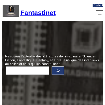
Aller
Contact
au
Fantastinet
contenu
Retrouvez l’actualité des littératures de l’imaginaire (Science-
Fiction, Fantastique, Fantasy, et autre) ainsi que des interviews
de celles et ceux qui les construisent.
R
e
c
h
e
r
c
h
e
r