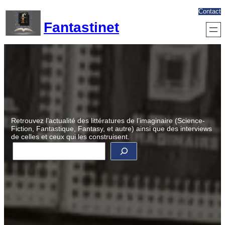
Aller
Contact
au
Fantastinet
contenu
Retrouvez l’actualité des littératures de l’imaginaire (Science-
Fiction, Fantastique, Fantasy, et autre) ainsi que des interviews
de celles et ceux qui les construisent.
R
e
c
h
e
r
c
h
e
r