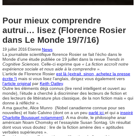
Pour mieux comprendre
autrui… lisez (Florence Rosier
dans Le Monde 19/7/16)
News
19 juillet 2016
Etienne
La journaliste scientifique florence Rosier se fait l’écho dans le
Monde d’une étude publiée ce 19 juillet dans la revue
Trends in
Cognitive Sciences
. Celle-ci exprime que
« La fiction accroît notre
expérience sociale et nous aide à la comprendre »
.
L’article de Florence Rosier
est là (extrait. sinon, achetez la presse
écrite !)
mais si vous lisez l’anglais, dirigez vous également vers
l’article original
par
Keith Oatley
.
Outre les éléments déjà connus (lire rend intelligent et ouvert au
monde), l’étude a cherché à discriminer des lecteurs de fiction et
des lecteurs de littérature plus classique, de la non fiction mais « qui
donne à réfléchir ».
A ma gauche, Alice Munro (Nobel canadienne connue pour ses
nouvelles) et Italo Calvino (dont on a un peu
parlé ici
et qui a
inspiré
Charlotte Bousquet notamment
). A ma droite, le philosophe anar
américain Noam Chomsky et l’essayiste Susan Sontag. Un résultat
dont vous vous doutez : lire de la fiction amène des « aptitudes
verbales supérieures ».