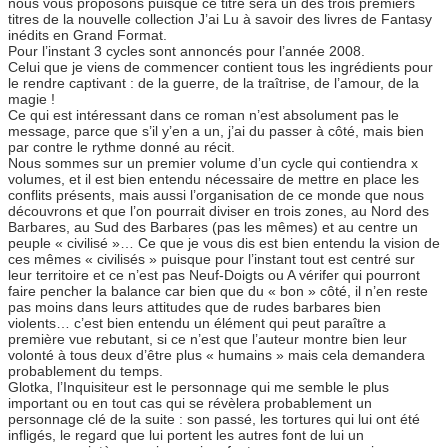
nous vous proposons puisque ce titre sera un des trois premiers
titres de la nouvelle collection J’ai Lu à savoir des livres de Fantasy
inédits en Grand Format.
Pour l’instant 3 cycles sont annoncés pour l’année 2008.
Celui que je viens de commencer contient tous les ingrédients pour
le rendre captivant : de la guerre, de la traîtrise, de l’amour, de la
magie !
Ce qui est intéressant dans ce roman n’est absolument pas le
message, parce que s’il y’en a un, j’ai du passer à côté, mais bien
par contre le rythme donné au récit.
Nous sommes sur un premier volume d’un cycle qui contiendra x
volumes, et il est bien entendu nécessaire de mettre en place les
conflits présents, mais aussi l’organisation de ce monde que nous
découvrons et que l’on pourrait diviser en trois zones, au Nord des
Barbares, au Sud des Barbares (pas les mêmes) et au centre un
peuple « civilisé »… Ce que je vous dis est bien entendu la vision de
ces mêmes « civilisés » puisque pour l’instant tout est centré sur
leur territoire et ce n’est pas Neuf-Doigts ou A vérifer qui pourront
faire pencher la balance car bien que du « bon » côté, il n’en reste
pas moins dans leurs attitudes que de rudes barbares bien
violents… c’est bien entendu un élément qui peut paraître a
première vue rebutant, si ce n’est que l’auteur montre bien leur
volonté à tous deux d’être plus « humains » mais cela demandera
probablement du temps.
Glotka, l’Inquisiteur est le personnage qui me semble le plus
important ou en tout cas qui se révèlera probablement un
personnage clé de la suite : son passé, les tortures qui lui ont été
infligés, le regard que lui portent les autres font de lui un