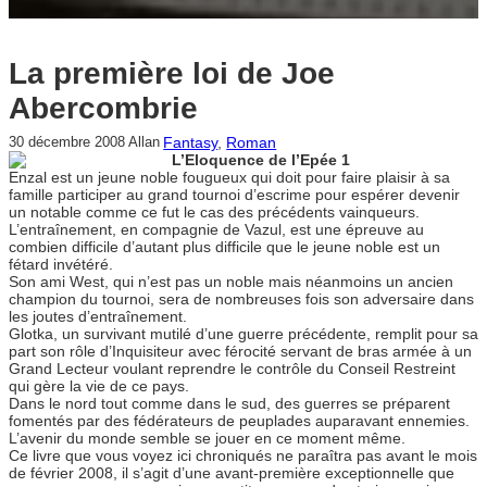
La première loi de Joe
Abercombrie
Fantasy
, 
Roman
30 décembre 2008
Allan
L’Eloquence de l’Epée 1
Enzal est un jeune noble fougueux qui doit pour faire plaisir à sa
famille participer au grand tournoi d’escrime pour espérer devenir
un notable comme ce fut le cas des précédents vainqueurs.
L’entraînement, en compagnie de Vazul, est une épreuve au
combien difficile d’autant plus difficile que le jeune noble est un
fétard invétéré.
Son ami West, qui n’est pas un noble mais néanmoins un ancien
champion du tournoi, sera de nombreuses fois son adversaire dans
les joutes d’entraînement.
Glotka, un survivant mutilé d’une guerre précédente, remplit pour sa
part son rôle d’Inquisiteur avec férocité servant de bras armée à un
Grand Lecteur voulant reprendre le contrôle du Conseil Restreint
qui gère la vie de ce pays.
Dans le nord tout comme dans le sud, des guerres se préparent
fomentés par des fédérateurs de peuplades auparavant ennemies.
L’avenir du monde semble se jouer en ce moment même.
Ce livre que vous voyez ici chroniqués ne paraîtra pas avant le mois
de février 2008, il s’agit d’une avant-première exceptionnelle que