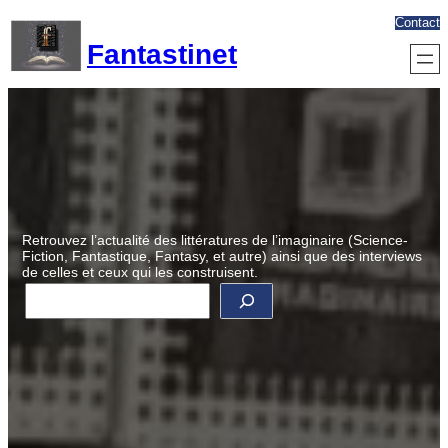
Aller
Contact
au
Fantastinet
contenu
Retrouvez l’actualité des littératures de l’imaginaire (Science-
Fiction, Fantastique, Fantasy, et autre) ainsi que des interviews
de celles et ceux qui les construisent.
R
e
c
h
e
r
c
h
e
r