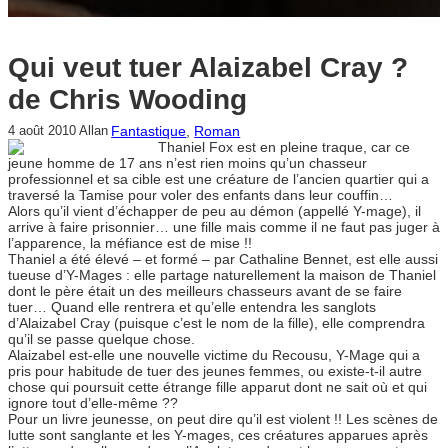
Qui veut tuer Alaizabel Cray ?
de Chris Wooding
Fantastique
, 
Roman
4 août 2010
Allan
Thaniel Fox est en pleine traque, car ce
jeune homme de 17 ans n’est rien moins qu’un chasseur
professionnel et sa cible est une créature de l’ancien quartier qui a
traversé la Tamise pour voler des enfants dans leur couffin…
Alors qu’il vient d’échapper de peu au démon (appellé Y-mage), il
arrive à faire prisonnier… une fille mais comme il ne faut pas juger à
l’apparence, la méfiance est de mise !!
Thaniel a été élevé – et formé – par Cathaline Bennet, est elle aussi
tueuse d’Y-Mages : elle partage naturellement la maison de Thaniel
dont le père était un des meilleurs chasseurs avant de se faire
tuer… Quand elle rentrera et qu’elle entendra les sanglots
d’Alaizabel Cray (puisque c’est le nom de la fille), elle comprendra
qu’il se passe quelque chose.
Alaizabel est-elle une nouvelle victime du Recousu, Y-Mage qui a
pris pour habitude de tuer des jeunes femmes, ou existe-t-il autre
chose qui poursuit cette étrange fille apparut dont ne sait où et qui
ignore tout d’elle-même ??
Pour un livre jeunesse, on peut dire qu’il est violent !! Les scènes de
lutte sont sanglante et les Y-mages, ces créatures apparues après