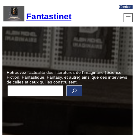
Aller
Contact
au
Fantastinet
contenu
Retrouvez l’actualité des littératures de l’imaginaire (Science-
Fiction, Fantastique, Fantasy, et autre) ainsi que des interviews
de celles et ceux qui les construisent.
R
e
c
h
e
r
c
h
e
r