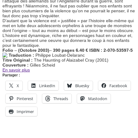
l’attaque des allemands sur l’Angleterre durant la guerre, sont
effrayants ! Néanmoins, il ne faut pas oublier que nos enfants sont
bien plus coutumiers de la violence qu’on ne pourrait le penser, il ne
faut donc pas trop s’inquiéter.
D’autant que la violence est « justifiée » par l’histoire elle-même qui
met en lutte deux adolescents orphelins à une troupe de monstres
dont l’origine – tout au moins au début – est pour le moins obscure.
L’histoire est dynamique, riche en personnages haut en couleur et,
c’est certainement une oeuvre qui donnera le coup à nos enfants
pour le fantastique.
Folio
–
(Octobre 2003)
–
390 pages
6.40 €
ISBN : 2-070-53597-5
Traduction :
Philippe Loubat-Delaranc
Titre Original :
The Haunting of Alaizabel Cray (2001)
Couverture :
Gilles Scheid
En savoir plus
Partager :
X
LinkedIn
Bluesky
Facebook
Pinterest
Threads
Mastodon
Imprimer