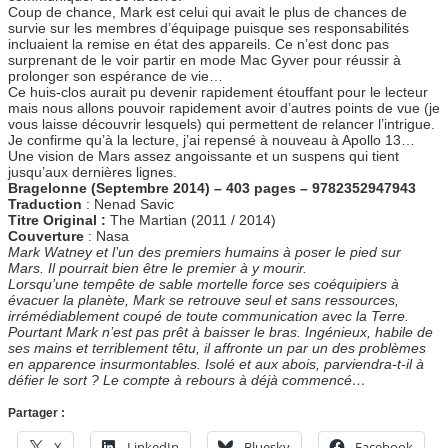
Coup de chance, Mark est celui qui avait le plus de chances de
survie sur les membres d’équipage puisque ses responsabilités
incluaient la remise en état des appareils. Ce n’est donc pas
surprenant de le voir partir en mode Mac Gyver pour réussir à
prolonger son espérance de vie…
Ce huis-clos aurait pu devenir rapidement étouffant pour le lecteur
mais nous allons pouvoir rapidement avoir d’autres points de vue (je
vous laisse découvrir lesquels) qui permettent de relancer l’intrigue.
Je confirme qu’à la lecture, j’ai repensé à nouveau à Apollo 13…
Une vision de Mars assez angoissante et un suspens qui tient
jusqu’aux dernières lignes.
Bragelonne (Septembre 2014) – 403 pages – 9782352947943
Traduction
: Nenad Savic
Titre Original :
The Martian (2011 / 2014)
Couverture
: Nasa
Mark Watney et l’un des premiers humains à poser le pied sur
Mars. Il pourrait bien être le premier à y mourir.
Lorsqu’une tempête de sable mortelle force ses coéquipiers à
évacuer la planète, Mark se retrouve seul et sans ressources,
irrémédiablement coupé de toute communication avec la Terre.
Pourtant Mark n’est pas prêt à baisser le bras. Ingénieux, habile de
ses mains et terriblement têtu, il affronte un par un des problèmes
en apparence insurmontables. Isolé et aux abois, parviendra-t-il à
défier le sort ? Le compte à rebours à déjà commencé…
Partager :
X
LinkedIn
Bluesky
Facebook