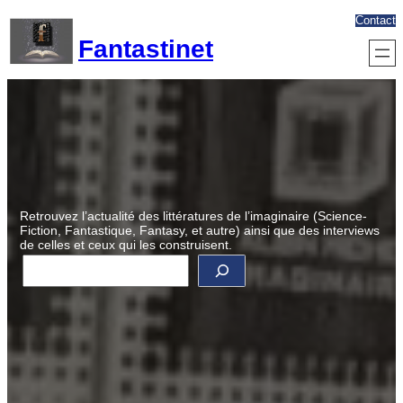
Aller
Contact
au
Fantastinet
contenu
Retrouvez l’actualité des littératures de l’imaginaire (Science-
Fiction, Fantastique, Fantasy, et autre) ainsi que des interviews
de celles et ceux qui les construisent.
R
e
c
h
e
r
c
h
e
r