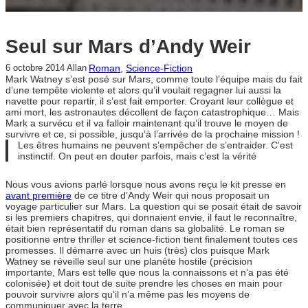
Seul sur Mars d’Andy Weir
Roman
, 
Science-Fiction
6 octobre 2014
Allan
Mark Watney s’est posé sur Mars, comme toute l’équipe mais du fait
d’une tempête violente et alors qu’il voulait regagner lui aussi la
navette pour repartir, il s’est fait emporter. Croyant leur collègue et
ami mort, les astronautes décollent de façon catastrophique… Mais
Mark a survécu et il va falloir maintenant qu’il trouve le moyen de
survivre et ce, si possible, jusqu’à l’arrivée de la prochaine mission !
Les êtres humains ne peuvent s’empêcher de s’entraider. C’est
instinctif. On peut en douter parfois, mais c’est la vérité
Nous vous avions parlé lorsque nous avons reçu le kit presse en
avant première
de ce titre d’Andy Weir qui nous proposait un
voyage particulier sur Mars. La question qui se posait était de savoir
si les premiers chapitres, qui donnaient envie, il faut le reconnaître,
était bien représentatif du roman dans sa globalité. Le roman se
positionne entre thriller et science-fiction tient finalement toutes ces
promesses. Il démarre avec un huis (très) clos puisque Mark
Watney se réveille seul sur une planète hostile (précision
importante, Mars est telle que nous la connaissons et n’a pas été
colonisée) et doit tout de suite prendre les choses en main pour
pouvoir survivre alors qu’il n’a même pas les moyens de
communiquer avec la terre.