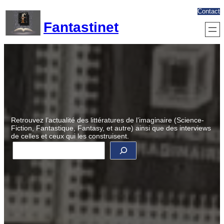
Aller
Contact
au
Fantastinet
contenu
Retrouvez l’actualité des littératures de l’imaginaire (Science-
Fiction, Fantastique, Fantasy, et autre) ainsi que des interviews
de celles et ceux qui les construisent.
R
e
c
h
e
r
c
h
e
r