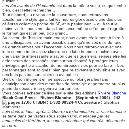
publier ?
Les Survivants de l’Humanité
est dans la même veine, ce qui tombe
bien, c’est l’effet recherché…
Tout d’abord, au niveau de la couverture, nous retrouvons
absolument le style qui a fait les heures glorieuses d’une des plus
célèbres collection poche de SF, et le papier jauni – ou à tout le
moins vieilli – nous met dans l’ambiance même si l’on peut regretter
le format qui est un peu trop grand…
Au niveau de l’histoire maintenant, nous avons réellement à faire à
une anticipation, un avenir possible sans qu’il ne soit utile de faire
de grands efforts pour l’accepter. Nous nous retrouvons avec une
lutte somme toute assez classique de lutte homme-machine avec
une variante intéressante à savoir que les guerriers, sensés être les
défenseurs des rescapés, sont surtout disposé à protéger leurs
privilèges quitte à sacrifier de nombreuses vies pour se faire… Les
personnages sont soignés, bien que relativement prévisible et avec
des buts pas toujours clairs ou avouables…
Bref, un bon moment en perspective qui plongera les fans
d’anticipation dans des méandres de nostalgie et permettra au plus
jeune de découvrir un genre à part entière.
Vous pouvez acheter ce livre sur le site des éditions
Rivière Blanche
Black Coat Press
–
Rivière Blanche
–
(Septembre 2004)
–
242
pages 17.00 € ISBN : 1-932-98324-4
Couverture :
Stephan
Martiniere
Loin dans le futur, après la Guerre d’Extermination, la race humaine
se terre dans de vastes abris souterrains, menacée par les
tentacules de Kérébron, le super-ordinateur qui contrôle désormais
la Terre.