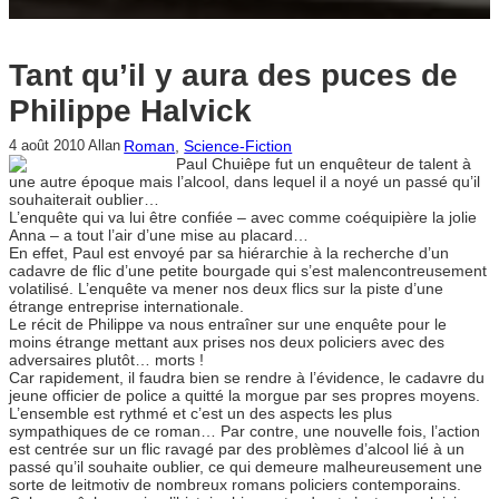
Tant qu’il y aura des puces de
Philippe Halvick
Roman
, 
Science-Fiction
4 août 2010
Allan
Paul Chuiêpe fut un enquêteur de talent à
une autre époque mais l’alcool, dans lequel il a noyé un passé qu’il
souhaiterait oublier…
L’enquête qui va lui être confiée – avec comme coéquipière la jolie
Anna – a tout l’air d’une mise au placard…
En effet, Paul est envoyé par sa hiérarchie à la recherche d’un
cadavre de flic d’une petite bourgade qui s’est malencontreusement
volatilisé. L’enquête va mener nos deux flics sur la piste d’une
étrange entreprise internationale.
Le récit de Philippe va nous entraîner sur une enquête pour le
moins étrange mettant aux prises nos deux policiers avec des
adversaires plutôt… morts !
Car rapidement, il faudra bien se rendre à l’évidence, le cadavre du
jeune officier de police a quitté la morgue par ses propres moyens.
L’ensemble est rythmé et c’est un des aspects les plus
sympathiques de ce roman… Par contre, une nouvelle fois, l’action
est centrée sur un flic ravagé par des problèmes d’alcool lié à un
passé qu’il souhaite oublier, ce qui demeure malheureusement une
sorte de leitmotiv de nombreux romans policiers contemporains.