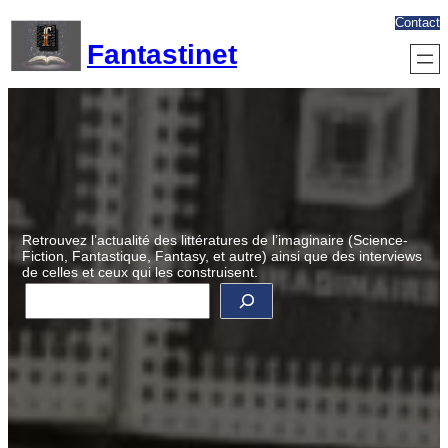
Aller
Contact
au
Fantastinet
contenu
Retrouvez l’actualité des littératures de l’imaginaire (Science-
Fiction, Fantastique, Fantasy, et autre) ainsi que des interviews
de celles et ceux qui les construisent.
R
e
c
h
e
r
c
h
e
r