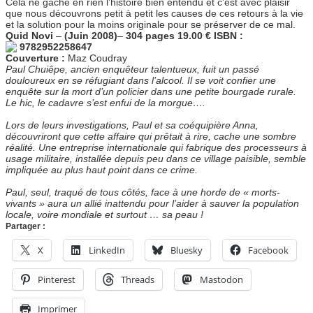
Cela ne gâche en rien l’histoire bien entendu et c’est avec plaisir
que nous découvrons petit à petit les causes de ces retours à la vie
et la solution pour la moins originale pour se préserver de ce mal.
Quid Novi
–
(Juin 2008)
–
304 pages 19.00 € ISBN :
9782952258647
Couverture :
Maz Coudray
Paul Chuiêpe, ancien enquêteur talentueux, fuit un passé
douloureux en se réfugiant dans l’alcool. Il se voit confier une
enquête sur la mort d’un policier dans une petite bourgade rurale.
Le hic, le cadavre s’est enfui de la morgue….
Lors de leurs investigations, Paul et sa coéquipière Anna,
découvriront que cette affaire qui prêtait à rire, cache une sombre
réalité. Une entreprise internationale qui fabrique des processeurs à
usage militaire, installée depuis peu dans ce village paisible, semble
impliquée au plus haut point dans ce crime.
Paul, seul, traqué de tous côtés, face à une horde de « morts-
vivants » aura un allié inattendu pour l’aider à sauver la population
locale, voire mondiale et surtout … sa peau !
Partager :
X
LinkedIn
Bluesky
Facebook
Pinterest
Threads
Mastodon
Imprimer