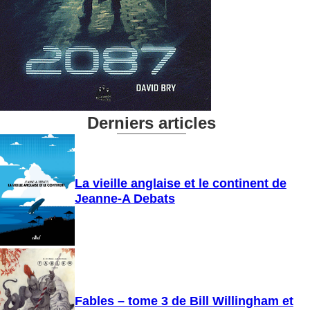
Derniers articles
La vieille anglaise et le continent de
Jeanne-A Debats
Fables – tome 3 de Bill Willingham et