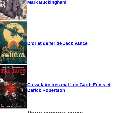
Mark Buckingham
D’or et de fer de Jack Vance
Ca va faire très mal ! de Garth Ennis et
Darick Robertson
Vous aimerez aussi