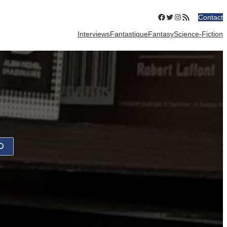
Facebook
Twitter
Instagram
Flux RSS
Contact
Interviews
Fantastique
Fantasy
Science-Fiction