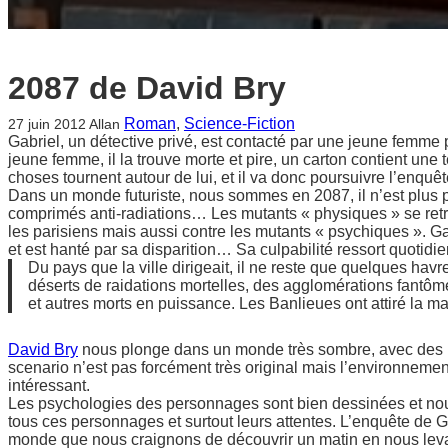
2087 de David Bry
Roman
, 
Science-Fiction
27 juin 2012
Allan
Gabriel, un détective privé, est contacté par une jeune femme p
jeune femme, il la trouve morte et pire, un carton contient un
choses tournent autour de lui, et il va donc poursuivre l’enqu
Dans un monde futuriste, nous sommes en 2087, il n’est plus p
comprimés anti-radiations… Les mutants « physiques » se retro
les parisiens mais aussi contre les mutants « psychiques ». Ga
et est hanté par sa disparition… Sa culpabilité ressort quotidi
Du pays que la ville dirigeait, il ne reste que quelques havre
déserts de raidations mortelles, des agglomérations fantô
et autres morts en puissance. Les Banlieues ont attiré la m
David Bry
nous plonge dans un monde très sombre, avec des pe
scenario n’est pas forcément très original mais l’environnemen
intéressant.
Les psychologies des personnages sont bien dessinées et nous 
tous ces personnages et surtout leurs attentes. L’enquête de G
monde que nous craignons de découvrir un matin en nous leva