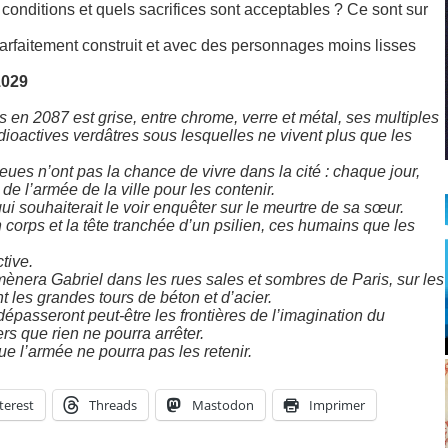
conditions et quels sacrifices sont acceptables ? Ce sont sur
arfaitement construit et avec des personnages moins lisses
1029
 en 2087 est grise, entre chrome, verre et métal, ses multiples
ioactives verdâtres sous lesquelles ne vivent plus que les
ieues n’ont pas la chance de vivre dans la cité : chaque jour,
e l’armée de la ville pour les contenir.
qui souhaiterait le voir enquêter sur le meurtre de sa sœur.
 corps et la tête tranchée d’un psilien, ces humains que les
tive.
ènera Gabriel dans les rues sales et sombres de Paris, sur les
nt les grandes tours de béton et d’acier.
épasseront peut-être les frontières de l’imagination du
rs que rien ne pourra arrêter.
ue l’armée ne pourra pas les retenir.
terest
Threads
Mastodon
Imprimer