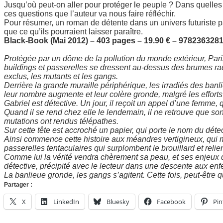
Jusqu’où peut-on aller pour protéger le peuple ? Dans quelles 
ces questions que l’auteur va nous faire réfléchir.
Pour résumer, un roman de détente dans un univers futuriste p
que ce qu’ils pourraient laisser paraître.
Black-Book (Mai 2012) – 403 pages – 19.90 € – 978236328
Protégée par un dôme de la pollution du monde extérieur, Paris
buildings et passerelles se dressent au-dessus des brumes rad
exclus, les mutants et les gangs.
Derrière la grande muraille périphérique, les irradiés des banl
leur nombre augmente et leur colère gronde, malgré les efforts d
Gabriel est détective. Un jour, il reçoit un appel d’une femme, 
Quand il se rend chez elle le lendemain, il ne retrouve que son
mutations ont rendus télépathes.
Sur cette tête est accroché un papier, qui porte le nom du détec
Ainsi commence cette histoire aux méandres vertigineux, qui m
passerelles tentaculaires qui surplombent le brouillard et relie
Comme lui la vérité vendra chèrement sa peau, et ses enjeux d
détective, précipité avec le lecteur dans une descente aux enfe
La banlieue gronde, les gangs s’agitent. Cette fois, peut-être q
Partager :
X
LinkedIn
Bluesky
Facebook
Pin