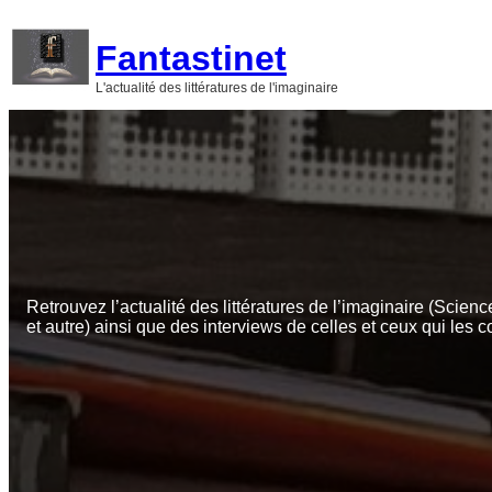
Aller
au
Fantastinet
contenu
L'actualité des littératures de l'imaginaire
Retrouvez l’actualité des littératures de l’imaginaire (Scienc
et autre) ainsi que des interviews de celles et ceux qui les c