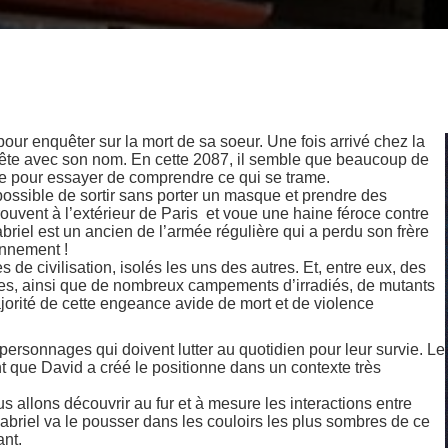
our enquêter sur la mort de sa soeur. Une fois arrivé chez la
e tête avec son nom. En cette 2087, il semble que beaucoup de
ête pour essayer de comprendre ce qui se trame.
ossible de sortir sans porter un masque et prendre des
uvent à l’extérieur de Paris et voue une haine féroce contre
briel est un ancien de l’armée régulière qui a perdu son frère
ennement !
s de civilisation, isolés les uns des autres. Et, entre eux, des
mes, ainsi que de nombreux campements d’irradiés, de mutants
ajorité de cette engeance avide de mort et de violence
rsonnages qui doivent lutter au quotidien pour leur survie. Le
t que David a créé le positionne dans un contexte très
allons découvrir au fur et à mesure les interactions entre
abriel va le pousser dans les couloirs les plus sombres de ce
nt.