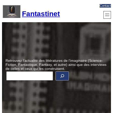
Aller
Contact
au
Fantastinet
contenu
Retrouvez l’actualité des littératures de l’imaginaire (Science-
Fiction, Fantastique, Fantasy, et autre) ainsi que des interviews
de celles et ceux qui les construisent.
R
e
c
h
e
r
c
h
e
r