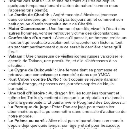
Rhume des foins :
Ce rhume des foins qu’il traîne depuis
quelques temps maintenant n’a rien de naturel comme nous
l’apprendrons bientôt.
Le Jardin de Charlith :
André raconte à Alexis sa jeunesse
dans ce cimetière qui n’en fut pas toujours un, et comment son
petit groupe d’amis tournait autour de Charlith.
Mater Clamorosum :
Une femme et son fils, vivant à l’écart des
autres hommes, vont se retrouver victime des circonstances.
Confession d’un mort :
Alors qu’il passait, un homme croise un
mourant qui souhaite absolument lui raconter son histoire, tout
en sachant pertinemment que ce serait la dernière chose qu’il
ferait.
Valaam :
Une chasseuse de vieilles icones russes va croiser le
chemin de Tatiana, une prostituée, et elle s’intéressera à sa
situation.
Le Cygne de Bukowski :
Une femme tient sa promesse et
retrouve une connaissance rencontrée dans une YMCA.
Kurt Cobain contre Dr. No :
Kurt cobain se réveille dans un
endroit étrange, et passera ces journées auprès de No, la
barmaid…
Une troll d’histoire :
Au dragon frit, les tournées tournent et
même les Trolls s’y mettent alors que leur réputation n’a jamais
été à la générosité… Et puis arrive le Pougnard des Loquaces…
La Perruque du juge :
Peter Pan est jugé pour toutes les
abominations qu’il a pu commettre dans une salle d’audience de
notre monde.
Le Poème au carré :
Alice n’est pas retourné dans son monde
depuis déjà quelques temps, son âge y étant pour beaucoup.