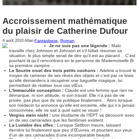
Accroissement mathématique
du plaisir de Catherine Dufour
Fantastique
, 
Roman
4 août 2010
Allan
Je ne suis pas une légende :
Malo
travaille chez Johnson et Johnson et s’il fallait résumer sa
situation, le plus simple serait de dire qu’il est au placard… C’est
pourtant là qu’il rencontrera en la personne de Mademoiselle Bi
sa première vampire…
Le Sourire cruel des trois petits cochons :
Adeline a trouvé le
moyen de ramener de ses rêves des objets et c’est par ce biais
qu’elle demandera à récupérer une baguette magique, lui
permettant de réaliser tous ces vŒux.
L’Immaculée conception :
Claude est une femme que rien ne
démarque, ni son attitude, ni son travail. Elle n’a pas de vie
privée, pas plus que de vie publique finalement… Alors lorsque
son médecin lui annonce qu’elle est enceinte, elle qui n’a jamais
consommée, elle ne sait à quel saint se vouer !
Vergiss mein nicht :
une étudiante de l’IEPT va découvrir avec
un de ses camarades que les fantômes existent.
La Lumière des elfes :
Lorsque Settbon meure, laissant
derrière lui finalement que peu d’Œuvres, et pourtant aux yeux
d’un de ses camarades d’une incomparable beauté.