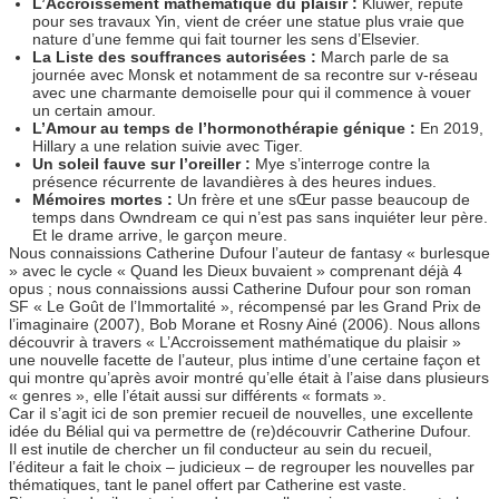
L’Accroissement mathématique du plaisir :
Kluwer, réputé
pour ses travaux Yin, vient de créer une statue plus vraie que
nature d’une femme qui fait tourner les sens d’Elsevier.
La Liste des souffrances autorisées :
March parle de sa
journée avec Monsk et notamment de sa recontre sur v-réseau
avec une charmante demoiselle pour qui il commence à vouer
un certain amour.
L’Amour au temps de l’hormonothérapie génique :
En 2019,
Hillary a une relation suivie avec Tiger.
Un soleil fauve sur l’oreiller :
Mye s’interroge contre la
présence récurrente de lavandières à des heures indues.
Mémoires mortes :
Un frère et une sŒur passe beaucoup de
temps dans Owndream ce qui n’est pas sans inquiéter leur père.
Et le drame arrive, le garçon meure.
Nous connaissions Catherine Dufour l’auteur de fantasy « burlesque
» avec le cycle « Quand les Dieux buvaient » comprenant déjà 4
opus ; nous connaissions aussi Catherine Dufour pour son roman
SF « Le Goût de l’Immortalité », récompensé par les Grand Prix de
l’imaginaire (2007), Bob Morane et Rosny Ainé (2006). Nous allons
découvrir à travers « L’Accroissement mathématique du plaisir »
une nouvelle facette de l’auteur, plus intime d’une certaine façon et
qui montre qu’après avoir montré qu’elle était à l’aise dans plusieurs
« genres », elle l’était aussi sur différents « formats ».
Car il s’agit ici de son premier recueil de nouvelles, une excellente
idée du Bélial qui va permettre de (re)découvrir Catherine Dufour.
Il est inutile de chercher un fil conducteur au sein du recueil,
l’éditeur a fait le choix – judicieux – de regrouper les nouvelles par
thématiques, tant le panel offert par Catherine est vaste.