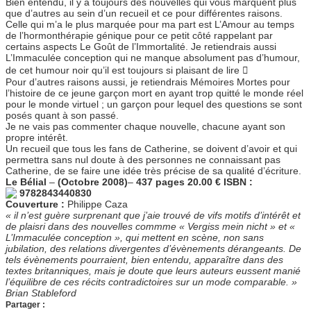
Bien entendu, il y a toujours des nouvelles qui vous marquent plus
que d’autres au sein d’un recueil et ce pour différentes raisons.
Celle qui m’a le plus marquée pour ma part est L’Amour au temps
de l’hormonthérapie génique pour ce petit côté rappelant par
certains aspects Le Goût de l’Immortalité. Je retiendrais aussi
L’Immaculée conception qui ne manque absolument pas d’humour,
de cet humour noir qu’il est toujours si plaisant de lire 
Pour d’autres raisons aussi, je retiendrais Mémoires Mortes pour
l’histoire de ce jeune garçon mort en ayant trop quitté le monde réel
pour le monde virtuel ; un garçon pour lequel des questions se sont
posés quant à son passé.
Je ne vais pas commenter chaque nouvelle, chacune ayant son
propre intérêt.
Un recueil que tous les fans de Catherine, se doivent d’avoir et qui
permettra sans nul doute à des personnes ne connaissant pas
Catherine, de se faire une idée très précise de sa qualité d’écriture.
Le Bélial
–
(Octobre 2008)
–
437 pages
20.00 €
ISBN :
9782843440830
Couverture :
Philippe Caza
« il n’est guère surprenant que j’aie trouvé de vifs motifs d’intérêt et
de plaisri dans des nouvelles commme « Vergiss mein nicht » et «
L’Immaculée conception », qui mettent en scène, non sans
jubilation, des relations divergentes d’évènements dérangeants. De
tels évènements pourraient, bien entendu, apparaître dans des
textes britanniques, mais je doute que leurs auteurs eussent manié
l’équilibre de ces récits contradictoires sur un mode comparable. »
Brian Stableford
Partager :