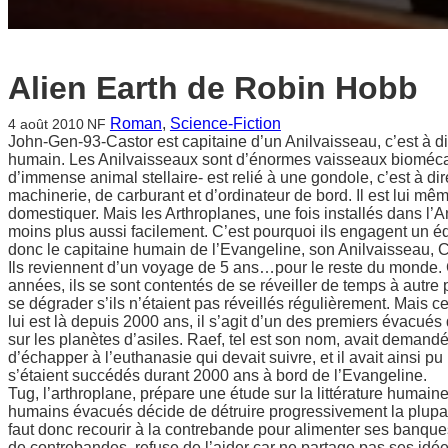
Alien Earth de Robin Hobb
Roman
, 
Science-Fiction
4 août 2010
NF
John-Gen-93-Castor est capitaine d’un Anilvaisseau, c’est à d
humain. Les Anilvaisseaux sont d’énormes vaisseaux biomécan
d’immense animal stellaire- est relié à une gondole, c’est à di
machinerie, de carburant et d’ordinateur de bord. Il est lui m
domestiquer. Mais les Arthroplanes, une fois installés dans l’An
moins plus aussi facilement. C’est pourquoi ils engagent un é
donc le capitaine humain de l’Evangeline, son Anilvaisseau, C
Ils reviennent d’un voyage de 5 ans…pour le reste du monde. C
années, ils se sont contentés de se réveiller de temps à autre p
se dégrader s’ils n’étaient pas réveillés régulièrement. Mais ce
lui est là depuis 2000 ans, il s’agit d’un des premiers évacués
sur les planètes d’asiles. Raef, tel est son nom, avait demandé
d’échapper à l’euthanasie qui devait suivre, et il avait ainsi p
s’étaient succédés durant 2000 ans à bord de l’Evangeline.
Tug, l’arthroplane, prépare une étude sur la littérature humaine
humains évacués décide de détruire progressivement la plupart
faut donc recourir à la contrebande pour alimenter ses banques
de contrebandes, refuse de l’aider car ne partage pas ses idées