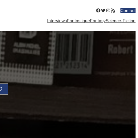
Facebook
Twitter
Instagram
Flux RSS
Contact
Interviews
Fantastique
Fantasy
Science-Fiction