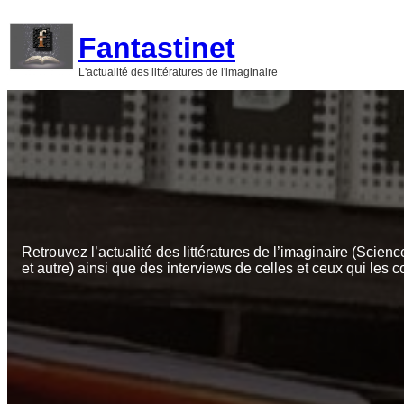
Aller
au
Fantastinet
contenu
L'actualité des littératures de l'imaginaire
Retrouvez l’actualité des littératures de l’imaginaire (Scienc
et autre) ainsi que des interviews de celles et ceux qui les c