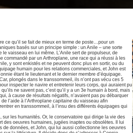
ire ce qu’il se fait de mieux en terme de poste…pour un
iques basés sur un principe simple : un Anile – une sorte
re le vaisseau en lui même. L’Anile sert de propulseur, de
ême commandé par un Arthroplane, une race qui a réussi à les
ile, y sont enkistés et ne peuvent donc plus en sortir, ou du
quipage humain pour les relations commerciales, et John est
onnie étant le lieutenant et le dernier membre d’équipage.
ar, plongés dans le transsommeil, ils n’ont pas vécu ces 5
our inspecter le navire et entretenir leurs corps, qui auraient pu
 qu’ils ne savent pas, c’est qu’il y a un 3e humain à bord, mais
 qui, à cause de résultats négatifs, n’avaient pas pu débarquer
 de l’aide à l’Arthroplane capitaine du vaisseau afin
u rentrer en transsommeil, à l’insu des différents équipages qui
, sur les humanités. Or, le conservatoire qui dirige la vie des
 des oeuvres humaines, jugées inaptes ou obsolètes. Il lui
 de données, et John, qui lui aussi collectionne les oeuvres
 sur la littérature. Il décide donc de s’adresser à Connie,