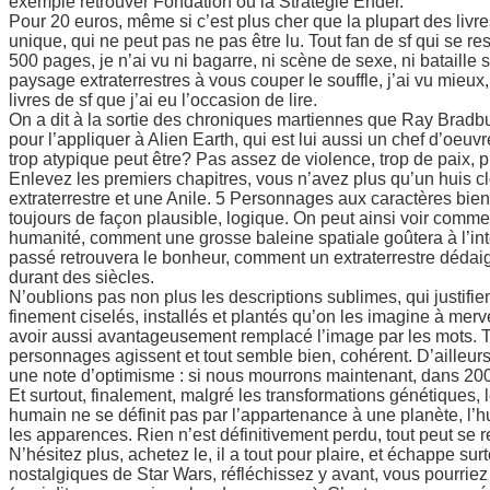
exemple retrouver Fondation ou la Stratégie Ender.
Pour 20 euros, même si c’est plus cher que la plupart des livres
unique, qui ne peut pas ne pas être lu. Tout fan de sf qui se res
500 pages, je n’ai vu ni bagarre, ni scène de sexe, ni bataille s
paysage extraterrestres à vous couper le souffle, j’ai vu mieux,
livres de sf que j’ai eu l’occasion de lire.
On a dit à la sortie des chroniques martiennes que Ray Bradbury
pour l’appliquer à Alien Earth, qui est lui aussi un chef d’oeuv
trop atypique peut être? Pas assez de violence, trop de paix
Enlevez les premiers chapitres, vous n’avez plus qu’un huis
extraterrestre et une Anile. 5 Personnages aux caractères bien
toujours de façon plausible, logique. On peut ainsi voir com
humanité, comment une grosse baleine spatiale goûtera à l’in
passé retrouvera le bonheur, comment un extraterrestre dédaign
durant des siècles.
N’oublions pas non plus les descriptions sublimes, qui justifien
finement ciselés, installés et plantés qu’on les imagine à mervei
avoir aussi avantageusement remplacé l’image par les mots. To
personnages agissent et tout semble bien, cohérent. D’ailleurs
une note d’optimisme : si nous mourrons maintenant, dans 20
Et surtout, finalement, malgré les transformations génétiques, 
humain ne se définit pas par l’appartenance à une planète, l’
les apparences. Rien n’est définitivement perdu, tout peut s
N’hésitez plus, achetez le, il a tout pour plaire, et échappe sur
nostalgiques de Star Wars, réfléchissez y avant, vous pourriez