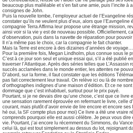
beaucoup plus malléable et s’en fait une amie, puis l’incite à al
consignes de John.
Puis la nouvelle tombe, l’employeur actuel de l’Evangeline rési
constater qu’ils ne veulent plus d’eux, alors que l’Eavngeline 
compagnie Terra Affirma leur propose une étrange mission, reve
ainsi voir si la vie y est de nouveau possible. Officiellement, c
d’observation, puis dans la navette de réparation pour pouvoir 
Il n’a même pas le choix, car la compagnie le fait chanter.
Mais la Terre est encore à des dizaines d’années de voyage…
Pour la première fois, Megan Lindholm, plus connue sous le 
C’est à ce jour son seul et unique essai qui, s’il a été publié
traverser l’Atlantique. Après des séries telles que L’Assassin r
succès acclamées dans le monde entier, les attentes ne pouva
D’abord, sur la forme, il faut constater que les éditions Télém
pas fait correctement leur travail. On relève ici ou là de nomb
d’orthographes indignes d’une maison d’édition. Et ce ne sont p
dommage que c’est inhabituel, surtout pour le prix payé.
Pourtant, si je ne devais dire qu’une chose, c’est que ce livre 
une sensation rarement éprouvée en refermant le livre, celle 
courant, mais plutôt d’avoir envie de lire encore et encore ses l
hé oui, la SF compte plus pour moi) Ce livre a été une vraire ré
comprends pourquoi elle est aussi célèbre. Je peux vous dire 
vie. Pourtant, j’ai encore lu récemment du Simmons, du Vance o
celui là, qui est tout simplement au dessus du lot, rejoignant