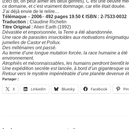
(ceci dit, on peur aimer les deux genres). C’est une oeuvre
ce domaine, et c’est vraiment dommage, car elle était douée.
J’ai déjà envie de le relire…
Télémaque
–
2006
–
492 pages 19.50 € ISBN : 2-7533-0032
Traduction :
Claudine Richetin
Titre Original :
Alien Earth (1992)
Dévastée et empoisonnée, la Terre a été abandonnée.
Une race de parasites insectoïdes aux motivations énigmatique
jumelles de Castor et Pollux.
Des millénaires ont passé.
Au terme d’une longue mutation forcée, la race humaine a ét
environnement.
Atrophiés et méconnaissables, les humains perdront bientôt l
Une expédition secrète est lancée, à bord d’un gigantesque va
Retour vers le mystère impénétrable d’une planète devenue é
Partager :
X
LinkedIn
Bluesky
Facebook
Pin