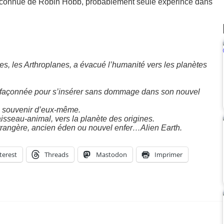
 méconnue de Robin Hobb, probablement seule expérince dans
s, les Arthroplanes, a évacué l’humanité vers les planètes
é façonnée pour s’insérer sans dommage dans son nouvel
e souvenir d’eux-même.
isseau-animal, vers la planète des origines.
trangère, ancien éden ou nouvel enfer…Alien Earth.
terest
Threads
Mastodon
Imprimer