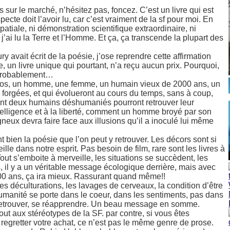
 sur le marché, n’hésitez pas, foncez. C’est un livre qui est
pecte doit l’avoir lu, car c’est vraiment de la sf pour moi. En
patiale, ni démonstration scientifique extraordinaire, ni
 j’ai lu la Terre et l’Homme. Et ça, ça transcende la plupart des
 avait écrit de la poésie, j’ose reprendre cette affirmation
re, un livre unique qui pourtant, n’a reçu aucun prix. Pourquoi,
, probablement…
 clos, un homme, une femme, un humain vieux de 2000 ans, un
 forgées, et qui évolueront au cours du temps, sans à coup,
ment deux humains déshumaniés pourront retrouver leur
telligence et à la liberté, comment un homme broyé par son
eux devra faire face aux illusions qu’il a inoculé lui même
t bien la poésie que l’on peut y retrouver. Les décors sont si
lle dans notre esprit. Pas besoin de film, rare sont les livres à
ut s’emboite à merveille, les situations se succèdent, les
, il y a un véritable message écologique derrière, mais avec
00 ans, ça ira mieux. Rassurant quand même!!
les déculturations, les lavages de cerveaux, la condition d’être
humanité se porte dans le coeur, dans les sentiments, pas dans
e retrouver, se réapprendre. Un beau message en somme.
tout aux stéréotypes de la SF. par contre, si vous êtes
 regretter votre achat, ce n’est pas le même genre de prose.