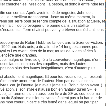
ler chercher les livres dont il a besoin, et donc à enfreindre les
lie son contrat. Après avoir tenté de négocier, John doit
était leur meilleur transporteur. Juste au même moment, la
nir sur Terre pour se rendre compte de la situation actuelle, et
ar en fait, il doit provoquer une panne dans un satellite
s’écraser sur Terre et ainsi pouvoir y prélever des échantillons.
pseudonyme de Robin Hobb, se lance dans la Science-Fiction.
 en 1992 aux états-unis, a du attendre 14 longues années pour
oyal et Les Aventuriers de la mer, toutes deux des séries à
ient être que grandes.
aque, malgré un livre soigné à la couverture magnifique, n’ont
reuses fautes, non pas des coquilles, mais des fautes
as non plus des fautes insignifiantes, c’est d’autant plus
est absolument magnifique. Et pour tout vous dire, j’ai ressenti
d’être tombé amoureux de l’auteur. Non pas dans le sens
ivres, car, je l’avoue, je n’avais jamais lu Robin Hobb avant. (
vélation, si son style est aussi bon en fantasy qu’en SF, je
que j’ai rarement lu un aussi bon livre de SF au cours de ma
u du Spinrad, mais leurs livres n’étaient pas à la hauteur de
 dans mon coeur un cercle très fermé dans lequel on peut par