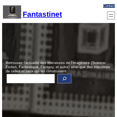
Aller
Contact
au
Fantastinet
contenu
Retrouvez l’actualité des littératures de l’imaginaire (Science-
Fiction, Fantastique, Fantasy, et autre) ainsi que des interviews
de celles et ceux qui les construisent.
R
e
c
h
e
r
c
h
e
r