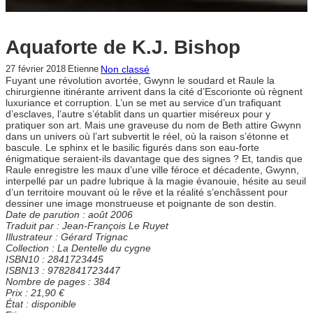
Aquaforte de K.J. Bishop
Non classé
27 février 2018
Etienne
Fuyant une révolution avortée, Gwynn le soudard et Raule la
chirurgienne itinérante arrivent dans la cité d’Escorionte où règnent
luxuriance et corruption. L’un se met au service d’un trafiquant
d’esclaves, l’autre s’établit dans un quartier miséreux pour y
pratiquer son art. Mais une graveuse du nom de Beth attire Gwynn
dans un univers où l’art subvertit le réel, où la raison s’étonne et
bascule. Le sphinx et le basilic figurés dans son eau-forte
énigmatique seraient-ils davantage que des signes ? Et, tandis que
Raule enregistre les maux d’une ville féroce et décadente, Gwynn,
interpellé par un padre lubrique à la magie évanouie, hésite au seuil
d’un territoire mouvant où le rêve et la réalité s’enchâssent pour
dessiner une image monstrueuse et poignante de son destin.
Date de parution :
août 2006
Traduit par : Jean-François Le Ruyet
Illustrateur : Gérard Trignac
Collection : La Dentelle du cygne
ISBN10 : 2841723445
ISBN13 : 9782841723447
Nombre de pages : 384
Prix : 21,90 €
État :
disponible