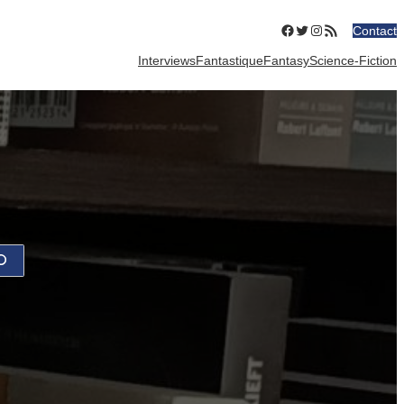
Facebook
Twitter
Instagram
Flux RSS
Contact
Interviews
Fantastique
Fantasy
Science-Fiction