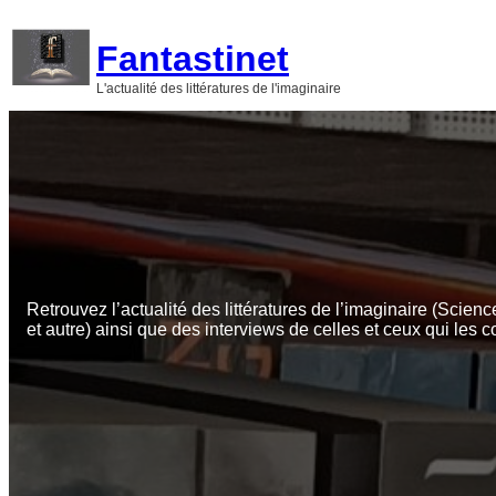
Aller
au
Fantastinet
contenu
L'actualité des littératures de l'imaginaire
Retrouvez l’actualité des littératures de l’imaginaire (Scienc
et autre) ainsi que des interviews de celles et ceux qui les c