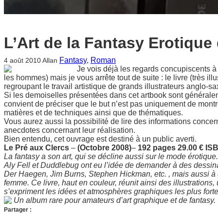
L’Art de la Fantasy Erotique 
Fantasy
, 
Roman
4 août 2010
Allan
Je vois déjà les regards concupiscents à l
les hommes) mais je vous arrête tout de suite : le livre (très illu
regroupant le travail artistique de grands illustrateurs anglo-s
Si les demoiselles présentées dans cet artbook sont généralem
convient de préciser que le but n’est pas uniquement de montr
matières et de techniques ainsi que de thématiques.
Vous aurez aussi la possibilité de lire des informations concern
anecdotes concernant leur réalisation.
Bien entendu, cet ouvrage est destiné à un public averti.
Le Pré aux Clercs
–
(Octobre 2008)
–
192 pages 29.00 € IS
La fantasy a son art, qui se décline aussi sur le mode érotique.
Aly Fell et Duddlebug ont eu l’idée de demander à des dessina
Der Haegen, Jim Burns, Stephen Hickman, etc. , mais aussi à de
femme. Ce livre, haut en couleur, réunit ainsi des illustrations
s’expriment les idées et atmosphères graphiques les plus forte
Un album rare pour amateurs d’art graphique et de fantasy.
Partager :