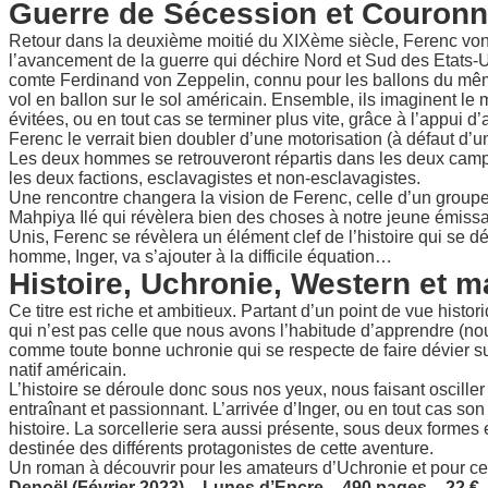
Guerre de Sécession et Couron
Retour dans la deuxième moitié du XIXème siècle, Ferenc von R
l’avancement de la guerre qui déchire Nord et Sud des Etats-Uni
comte Ferdinand von Zeppelin, connu pour les ballons du même 
vol en ballon sur le sol américain. Ensemble, ils imaginent l
évitées, ou en tout cas se terminer plus vite, grâce à l’appui d’
Ferenc le verrait bien doubler d’une motorisation (à défaut d’un 
Les deux hommes se retrouveront répartis dans les deux camps, 
les deux factions, esclavagistes et non-esclavagistes.
Une rencontre changera la vision de Ferenc, celle d’un groupe i
Mahpiya Ilé qui révèlera bien des choses à notre jeune émissai
Unis, Ferenc se révèlera un élément clef de l’histoire qui se d
homme, Inger, va s’ajouter à la difficile équation…
Histoire, Uchronie, Western et m
Ce titre est riche et ambitieux. Partant d’un point de vue hist
qui n’est pas celle que nous avons l’habitude d’apprendre (n
comme toute bonne uchronie qui se respecte de faire dévier su
natif américain.
L’histoire se déroule donc sous nos yeux, nous faisant osciller
entraînant et passionnant. L’arrivée d’Inger, ou en tout cas so
histoire. La sorcellerie sera aussi présente, sous deux formes 
destinée des différents protagonistes de cette aventure.
Un roman à découvrir pour les amateurs d’Uchronie et pour ceu
Denoël (Février 2023) – Lunes d’Encre – 490 pages – 22 