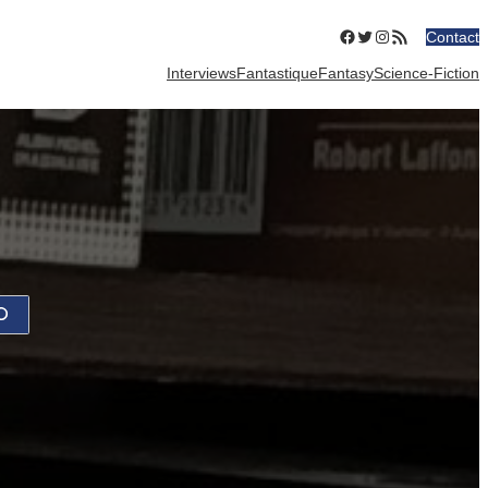
Facebook
Twitter
Instagram
Flux RSS
Contact
Interviews
Fantastique
Fantasy
Science-Fiction