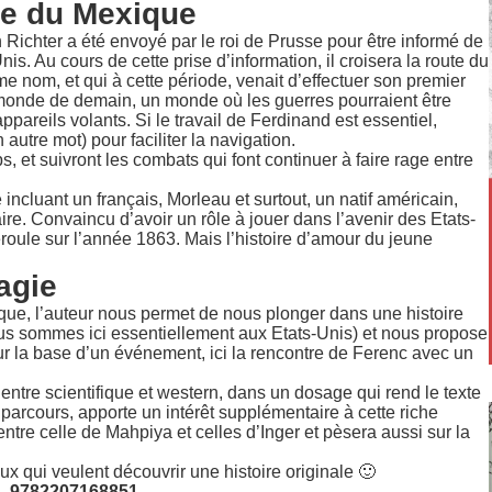
ne du Mexique
ichter a été envoyé par le roi de Prusse pour être informé de
s. Au cours de cette prise d’information, il croisera la route du
nom, et qui à cette période, venait d’effectuer son premier
e monde de demain, un monde où les guerres pourraient être
appareils volants. Si le travail de Ferdinand est essentiel,
autre mot) pour faciliter la navigation.
et suivront les combats qui font continuer à faire rage entre
ncluant un français, Morleau et surtout, un natif américain,
re. Convaincu d’avoir un rôle à jouer dans l’avenir des Etats-
éroule sur l’année 1863. Mais l’histoire d’amour du jeune
agie
orique, l’auteur nous permet de nous plonger dans une histoire
ous sommes ici essentiellement aux Etats-Unis) et nous propose
r la base d’un événement, ici la rencontre de Ferenc avec un
 entre scientifique et western, dans un dosage qui rend le texte
n parcours, apporte un intérêt supplémentaire à cette riche
entre celle de Mahpiya et celles d’Inger et pèsera aussi sur la
x qui veulent découvrir une histoire originale 🙂
€ – 9782207168851