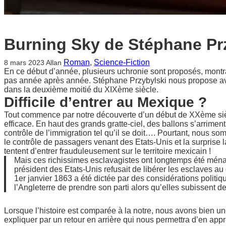
Burning Sky de Stéphane Pr
Roman
, 
Science-Fiction
8 mars 2023
Allan
En ce début d’année, plusieurs uchronie sont proposés, montr
pas année après année. Stéphane Przybylski nous propose 
dans la deuxième moitié du XIXème siècle.
Difficile d’entrer au Mexique ?
Tout commence par notre découverte d’un début de XXème siècl
efficace. En haut des grands gratte-ciel, des ballons s’arrime
contrôle de l’immigration tel qu’il se doit…. Pourtant, nous so
le contrôle de passagers venant des Etats-Unis et la surprise l
tentent d’entrer frauduleusement sur le territoire mexicain !
Mais ces richissimes esclavagistes ont longtemps été ména
président des Etats-Unis refusait de libérer les esclaves a
1er janvier 1863 a été dictée par des considérations politiq
l’Angleterre de prendre son parti alors qu’elles subissent de
Lorsque l’histoire est comparée à la notre, nous avons bien une
expliquer par un retour en arrière qui nous permettra d’en appre