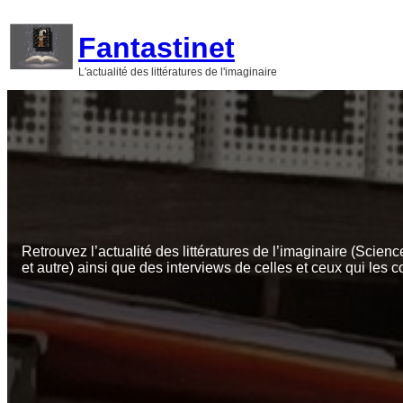
Aller
au
Fantastinet
contenu
L'actualité des littératures de l'imaginaire
Retrouvez l’actualité des littératures de l’imaginaire (Scienc
et autre) ainsi que des interviews de celles et ceux qui les c