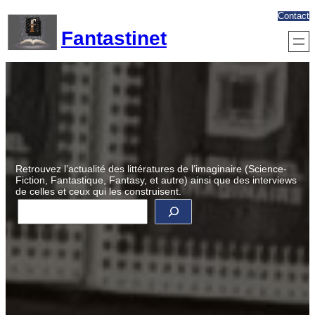
Aller
Contact
au
Fantastinet
contenu
Retrouvez l’actualité des littératures de l’imaginaire (Science-
Fiction, Fantastique, Fantasy, et autre) ainsi que des interviews
de celles et ceux qui les construisent.
R
e
c
h
e
r
c
h
e
r