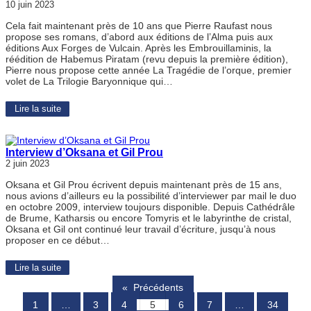
10 juin 2023
Cela fait maintenant près de 10 ans que Pierre Raufast nous
propose ses romans, d’abord aux éditions de l’Alma puis aux
éditions Aux Forges de Vulcain. Après les Embrouillaminis, la
réédition de Habemus Piratam (revu depuis la première édition),
Pierre nous propose cette année La Tragédie de l’orque, premier
volet de La Trilogie Baryonnique qui…
Lire la suite
Interview d’Oksana et Gil Prou
2 juin 2023
Oksana et Gil Prou écrivent depuis maintenant près de 15 ans,
nous avions d’ailleurs eu la possibilité d’interviewer par mail le duo
en octobre 2009, interview toujours disponible. Depuis Cathédrâle
de Brume, Katharsis ou encore Tomyris et le labyrinthe de cristal,
Oksana et Gil ont continué leur travail d’écriture, jusqu’à nous
proposer en ce début…
Lire la suite
«
Précédents
1
…
3
4
5
6
7
…
34