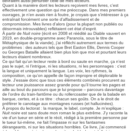
devraient aussi perturber celle de mes lecteurs.
Quant à la manière dont les lecteurs reçoivent mes livres, c’est
effectivement une question qui me préoccupe. Dans mes premiers
ouvrages, je n’en avais rien à foutre, je croyais que s’intéresser à ça
entraînait forcément une sorte d’affadissement et de
compromission. Mes livres d’alors (pour la plupart non publiés ou
désormais introuvables) reflétaient cet état d’esprit.
À partir de
Nuit noire
(écrit en 2008 et réédité au Diable vauvert en
2019, en double-programme avec Paranoïa, sous le titre de
Métaphysique de la viande), j’ai réfléchi autrement aux termes du
problèmes : des auteurs tels que Bret Easton Ellis, Dennis Cooper
ou Georges Bataille allaient bien plus loin que moi et pourtant leurs
lecteurs étaient nombreux.
Ce qui fait qu’un lecteur reste à bord ou saute en marche, ça n’est
pas le sujet, ni l’intrigue, ni les situations, ni les personnages : c’est
la langue et uniquement la langue. Les voix, les rythmes, la
composition, ce qu’on appelle de façon impropre et déplorable le
style. J’essaie donc que tous ces éléments combinés procurent au
lecteur une jouissance assez grande pour qu’il tourne les pages et
aille au bout du parcours que je lui propose – parcours davantage
de l’ordre du train-fantôme ou du rollercoaster que de la balade en
barque, certes, et à ce titre : chacun ses goûts. On a le droit de
préférer le canotage aux montagnes russes (et hallucinées).
À propos du lectorat : la marque, le label, compte. Je m’explique :
Nuit noire
est sans doute mon roman le plus extrême. J’y raconte la
vie d’un tueur en série et le récit, rédigé à la première personne par
le tueur lui-même, ne fait l’impasse ni sur les fantasmes
dérangeants, ni sur les situations horribles. Ce livre, j’ai commencé