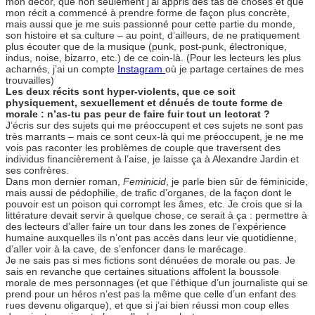
mon décor, que non seulement j’ai appris des tas de choses et que
mon récit a commencé à prendre forme de façon plus concrète,
mais aussi que je me suis passionné pour cette partie du monde,
son histoire et sa culture – au point, d’ailleurs, de ne pratiquement
plus écouter que de la musique (punk, post-punk, électronique,
indus, noise, bizarro, etc.) de ce coin-là. (Pour les lecteurs les plus
acharnés, j’ai un compte
Instagram
où je partage certaines de mes
trouvailles)
Les deux récits sont hyper-violents, que ce soit
physiquement, sexuellement et dénués de toute forme de
morale : n’as-tu pas peur de faire fuir tout un lectorat ?
J’écris sur des sujets qui me préoccupent et ces sujets ne sont pas
très marrants – mais ce sont ceux-là qui me préoccupent, je ne me
vois pas raconter les problèmes de couple que traversent des
individus financièrement à l’aise, je laisse ça à Alexandre Jardin et
ses confrères.
Dans mon dernier roman,
Feminicid
, je parle bien sûr de féminicide,
mais aussi de pédophilie, de trafic d’organes, de la façon dont le
pouvoir est un poison qui corrompt les âmes, etc. Je crois que si la
littérature devait servir à quelque chose, ce serait à ça : permettre à
des lecteurs d’aller faire un tour dans les zones de l’expérience
humaine auxquelles ils n’ont pas accès dans leur vie quotidienne,
d’aller voir à la cave, de s’enfoncer dans le marécage.
Je ne sais pas si mes fictions sont dénuées de morale ou pas. Je
sais en revanche que certaines situations affolent la boussole
morale de mes personnages (et que l’éthique d’un journaliste qui se
prend pour un héros n’est pas la même que celle d’un enfant des
rues devenu oligarque), et que si j’ai bien réussi mon coup elles