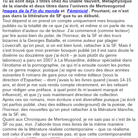
Tu as écrit déjà 3 titres chez Au Diable Vauvert, Métaphysique
de la viande et deux titres dans l’univers de Mertvecgorod
I
mages de la Fin du monde
et
Féminicid
. Pourtant, ce n’est
pas dans la littérature de SF que tu as débuté.
Tout dépend si on prend on compte uniquement mes bouquins
publiés ou la totalité de ce que j’ai écrit, et même si on parle de ma
formation d’auteur ou de lecteur. J’ai commencé (comme lecteur)
par lire aussi bien du polar, de l’horreur, de la SF et des trucs
bizarres à la Georges Bataille, et comme auteur par plagier
Lovecraft, qu’on peut, si on est bien luné, rattacher à la SF. Mais il
s’est trouvé que mon premier bouquin publié (et il est sans doute le
dixième ou douzième que j’ai écrit – je suis plutôt du genre
laborieux) a paru en 2007 à La Musardine, éditeur spécialisé dans
l’érotisme et la pornographie, ce qui m’a ensuite ouvert les portes
de ce genre majeur, puisque j’ai signé au cours des deux années
suivantes 6 romans de gare pour ce même éditeur (sous la
direction d’Esparbec – dont j’avais lu les livres quand j’avais 14-15
ans, et dont je me suis rendu compte récemment, en les relisant
pour rédiger une préface, à quel point ils m’avaient marqué et
influencé), et que j’y suis maintenant directeur de collection.
Après ces six romans, mon écriture s’est diversifiée puisque j’ai écrit
(et parfois publié, chez des éditeurs underground) de la poésie, de
l’horreur, des nouvelles qu’on peut rattacher à la littérature blanche,
de la SF, etc.
Quant aux Chroniques de Mertvecgorod, je ne sais pas si c’est de la
SF ou pas, moi. J’aborde tous mes livres de la même manière :
comme de la littérature réaliste contemporaine – que ce réalisme
soit celui d’une ville qui n’existe pas, et que cette contemporanéité