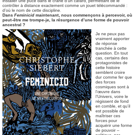
installer une puce dans le crâne d’un cafard, permettant de le
contrôler à distance exactement comme un jouet télécommandé :
d’où le nom de cette discipline.
Dans
Feminicid
maintenant, nous commençons à percevoir, où
peut-être me trompe-je, la résurgence d’une forme de pouvoir
ancestral ?
Je ne peux pas
vraiment apporter
de réponse
tranchée à cette
question. En tout
cas, certains des
protagonistes de
cette histoire
semblent croire
dur comme fer que
des forces
cosmiques sont à
l’œuvre dans
l’Univers, voire le
régissent de fond
en comble, et qu’il
est possible de
maîtriser ces
forces pour
acquérir une forme
de pouvoir –
politique, par