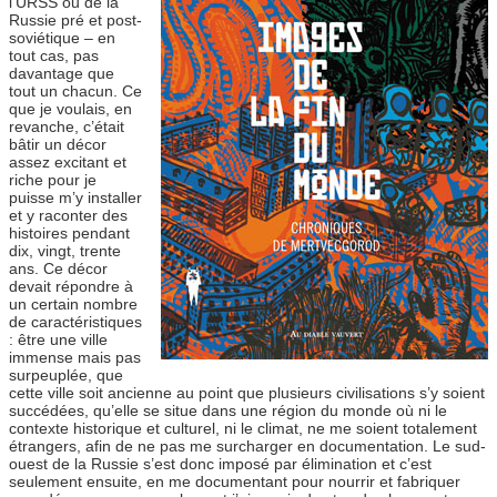
l’URSS ou de la
Russie pré et post-
soviétique – en
tout cas, pas
davantage que
tout un chacun. Ce
que je voulais, en
revanche, c’était
bâtir un décor
assez excitant et
riche pour je
puisse m’y installer
et y raconter des
histoires pendant
dix, vingt, trente
ans. Ce décor
devait répondre à
un certain nombre
de caractéristiques
: être une ville
immense mais pas
surpeuplée, que
cette ville soit ancienne au point que plusieurs civilisations s’y soient
succédées, qu’elle se situe dans une région du monde où ni le
contexte historique et culturel, ni le climat, ne me soient totalement
étrangers, afin de ne pas me surcharger en documentation. Le sud-
ouest de la Russie s’est donc imposé par élimination et c’est
seulement ensuite, en me documentant pour nourrir et fabriquer