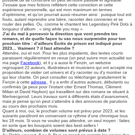
J’essaie que mes fictions reflètent cette conviction et cette
expérience personnelle, qui est mon maximum en termes
d’optimisme, et qu’on pourrait aussi résumer ainsi : puisque tout est
foutu, autant reprendre une bière, raconter des conneries et se
rouler des pelles. Ou, comme le chantent les Legendary Pink Dots à
longueur d’album : « sing while you may ».
J’ai du mal à percevoir la direction que vont prendre tes
romans, et de quelle façon tu vas nous surprendre pour ton
prochain titre : d’ailleurs Écrits de prison est indiqué pour
2023… Vraiment ? il faut attendre ?
Attendre, oui et non. Pour les plus impatients, des textes courts
paraissent régulièrement en revue (on peut suivre mon actualité sur
ma page
Facebook
), et il y a aussi le
Fenzin
, un webzine
regroupant 22 auteurs, illustrateurs et musiciens qui ont accepté ma
proposition de visiter cet univers et d’y raconter ou d’y montrer ce
qui leur chante. On peut consulter ou télécharger gratuitement le
Fenzin à cette
adresse
. Il y a enfin d’autres auteurs, débutants ou
confirmés (je peux pour l’instant citer Ernest Thomas, Clément
Milian et David Haybon) qui travaillent sur des romans se situant à
Mertvecgorod. Leurs travaux sont à différents états d’avancement,
mais je pense qu’on peut s’attendre à des annonces de parutions
au cours des prochains mois.
Quant à moi, oui, le prochain volume est prévu pour 2023, et les
suivants paraîtront en conservant ce rythme d’une chronique tous
les 18 mois. Si vous ne voulez pas attendre, un seul moyen : faites
en sorte que les bouquins soient des best-sellers !
D’ailleurs, combien de volumes sont prévus à date ?
Au Diable vauvert, 8 ou 9. Et si on prend en compte les envies des