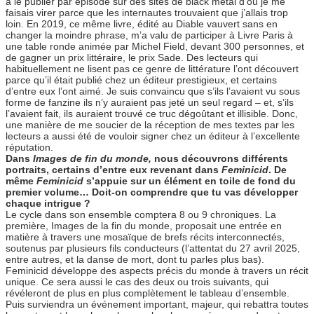
à le publier par épisode sur des sites de black metal d’où je me
faisais virer parce que les internautes trouvaient que j’allais trop
loin. En 2019, ce même livre, édité au Diable vauvert sans en
changer la moindre phrase, m’a valu de participer à Livre Paris à
une table ronde animée par Michel Field, devant 300 personnes, et
de gagner un prix littéraire, le prix Sade. Des lecteurs qui
habituellement ne lisent pas ce genre de littérature l’ont découvert
parce qu’il était publié chez un éditeur prestigieux, et certains
d’entre eux l’ont aimé. Je suis convaincu que s’ils l’avaient vu sous
forme de fanzine ils n’y auraient pas jeté un seul regard – et, s’ils
l’avaient fait, ils auraient trouvé ce truc dégoûtant et illisible. Donc,
une manière de me soucier de la réception de mes textes par les
lecteurs a aussi été de vouloir signer chez un éditeur à l’excellente
réputation.
Dans
Images de fin du monde,
nous découvrons différents
portraits, certains d’entre eux revenant dans
Feminicid
. De
même
Feminicid
s’appuie sur un élément en toile de fond du
premier volume… Doit-on comprendre que tu vas développer
chaque intrigue ?
Le cycle dans son ensemble comptera 8 ou 9 chroniques. La
première, Images de la fin du monde, proposait une entrée en
matière à travers une mosaïque de brefs récits interconnectés,
soutenus par plusieurs fils conducteurs (l’attentat du 27 avril 2025,
entre autres, et la danse de mort, dont tu parles plus bas).
Feminicid développe des aspects précis du monde à travers un récit
unique. Ce sera aussi le cas des deux ou trois suivants, qui
révéleront de plus en plus complètement le tableau d’ensemble.
Puis surviendra un événement important, majeur, qui rebattra toutes