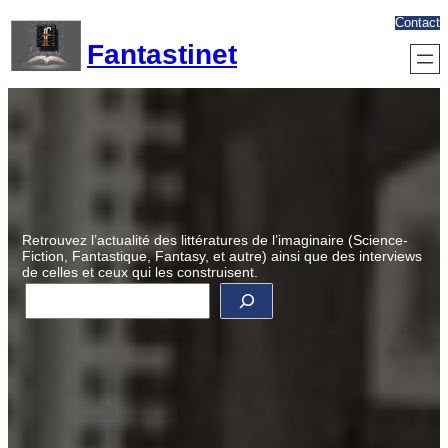
Aller
Contact
au
Fantastinet
contenu
Retrouvez l’actualité des littératures de l’imaginaire (Science-
Fiction, Fantastique, Fantasy, et autre) ainsi que des interviews
de celles et ceux qui les construisent.
R
e
c
h
e
r
c
h
e
r