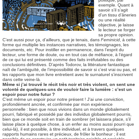
exemple. Quant à
savoir s’il s’agit
d’un tissu d’âneries
ou une réalité
objective, je laisse
le lecteur se forger
sa propre opinion.
C’est aussi pour ça, d’ailleurs, que je tenais, dans
Feminicid
, à cette
forme qui multiplie les instances narratives, les témoignages, les
documents, etc. Pour instiller en permanence, dans l’esprit du
lecteur, une forme de doute, ou en tout cas de méfiance, à l’égard
de ce qui lui est présenté comme des faits irréfutables ou des
conclusions définitives. D’après Todorov, la littérature fantastique
naît de l’ambiguïté, de l’impossibilité de savoir si c’est vrai ou pas, et
les rapports que mon livre entretient avec le surnaturel s’inscrivent
dans cette veine-là.
Même si j’ai trouvé le récit très noir et très violent, on sent une
volonté de quelques-uns de vouloir faire la lumière : c’est un
espoir pour notre futur ?
C’est même un espoir pour notre présent ! J’ai une conviction,
profondément ancrée, et confirmée par mon expérience
personnelle : bien que nous vivions dans un monde globalement
pourri, fabriqué et possédé par des individus globalement pourris,
bien que ce monde soit en train de sombrer (et laissera place, s’il
laisse place à quelque chose, à un enfer au moins aussi pourri que
celui-là), il est possible, à titre individuel, et à travers quelques
rapports humains rares et précieux, de frôler le bonheur ; il est
possible de se construire un petit territoire paisible et agréable.