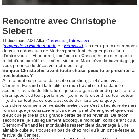
Rencontre avec Christophe
Siebert
Chronique
, 
Interviews
11 décembre 2021
Allan
I
mages de la Fin du monde
et
Féminicid
, les deux premiers romans
dans les chroniques de Mertvecgorod font choquer plus d’un·e
d’entre vous… Et pourtant, les écrits de Christophe ne sont que le
reflet d’une société elle-même violente. Mais trève de bavardage, je
vous propose de découvrir notre échange…
Bonjour Christophe, avant toute chose, peux-tu te présenter à
nos lecteurs ?
Au moment où je réponds à cette question, j’ai 47 ans, vis à
Clermont-Ferrand et la totalité de mon travail se situe dans le
secteur d’activité de littérature : je suis organisateur de prix littéraire,
chroniqueur, éditeur, performeur (comme ils disent), surtout auteur
– je dis surtout parce que c’est cette dernière tâche que je
considère comme mon véritable métier, que c’est à l’écriture de mes
romans que je consacre le plus de temps et d’énergie, et que c’est
d’eux que je tire la plus grande partie de mes revenus. De façon
secondaire, je suis également alcoolique mondain, considérant qu’à
Clermont-Ferrand les mondanités ressemblent davantage à une
aimable cuite au troquet en bas de chez moi qu’à un pince-fesse au
festival de Cannes.