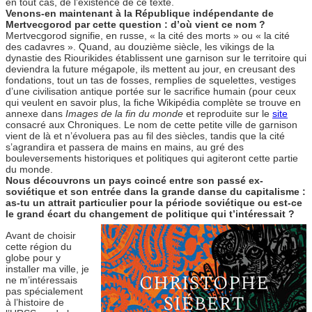
en tout cas, de l’existence de ce texte.
Venons-en maintenant à la République indépendante de
Mertvecgorod par cette question : d’où vient ce nom ?
Mertvecgorod signifie, en russe, « la cité des morts » ou « la cité
des cadavres ». Quand, au douzième siècle, les vikings de la
dynastie des Riourikides établissent une garnison sur le territoire qui
deviendra la future mégapole, ils mettent au jour, en creusant des
fondations, tout un tas de fosses, remplies de squelettes, vestiges
d’une civilisation antique portée sur le sacrifice humain (pour ceux
qui veulent en savoir plus, la fiche Wikipédia complète se trouve en
annexe dans
Images de la fin du monde
et reproduite sur le
site
consacré aux Chroniques. Le nom de cette petite ville de garnison
vient de là et n’évoluera pas au fil des siècles, tandis que la cité
s’agrandira et passera de mains en mains, au gré des
bouleversements historiques et politiques qui agiteront cette partie
du monde.
Nous découvrons un pays coincé entre son passé ex-
soviétique et son entrée dans la grande danse du capitalisme :
as-tu un attrait particulier pour la période soviétique ou est-ce
le grand écart du changement de politique qui t’intéressait ?
Avant de choisir
cette région du
globe pour y
installer ma ville, je
ne m’intéressais
pas spécialement
à l’histoire de