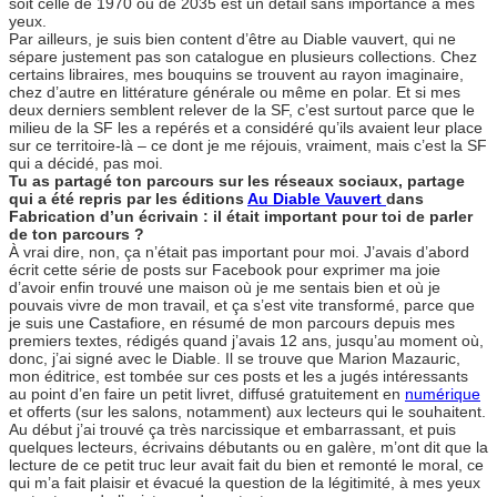
soit celle de 1970 ou de 2035 est un détail sans importance à mes
yeux.
Par ailleurs, je suis bien content d’être au Diable vauvert, qui ne
sépare justement pas son catalogue en plusieurs collections. Chez
certains libraires, mes bouquins se trouvent au rayon imaginaire,
chez d’autre en littérature générale ou même en polar. Et si mes
deux derniers semblent relever de la SF, c’est surtout parce que le
milieu de la SF les a repérés et a considéré qu’ils avaient leur place
sur ce territoire-là – ce dont je me réjouis, vraiment, mais c’est la SF
qui a décidé, pas moi.
Tu as partagé ton parcours sur les réseaux sociaux, partage
qui a été repris par les éditions
Au Diable Vauvert
dans
Fabrication d’un écrivain : il était important pour toi de parler
de ton parcours ?
À vrai dire, non, ça n’était pas important pour moi. J’avais d’abord
écrit cette série de posts sur Facebook pour exprimer ma joie
d’avoir enfin trouvé une maison où je me sentais bien et où je
pouvais vivre de mon travail, et ça s’est vite transformé, parce que
je suis une Castafiore, en résumé de mon parcours depuis mes
premiers textes, rédigés quand j’avais 12 ans, jusqu’au moment où,
donc, j’ai signé avec le Diable. Il se trouve que Marion Mazauric,
mon éditrice, est tombée sur ces posts et les a jugés intéressants
au point d’en faire un petit livret, diffusé gratuitement en
numérique
et offerts (sur les salons, notamment) aux lecteurs qui le souhaitent.
Au début j’ai trouvé ça très narcissique et embarrassant, et puis
quelques lecteurs, écrivains débutants ou en galère, m’ont dit que la
lecture de ce petit truc leur avait fait du bien et remonté le moral, ce
qui m’a fait plaisir et évacué la question de la légitimité, à mes yeux