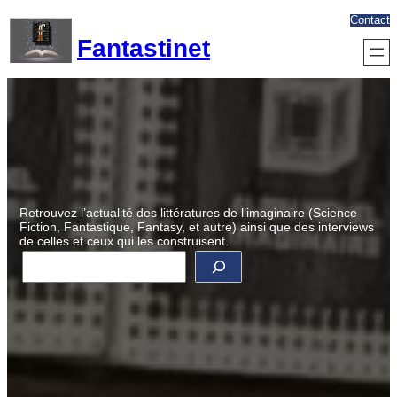
Aller
Contact
au
Fantastinet
contenu
Retrouvez l’actualité des littératures de l’imaginaire (Science-
Fiction, Fantastique, Fantasy, et autre) ainsi que des interviews
de celles et ceux qui les construisent.
R
e
c
h
e
r
c
h
e
r