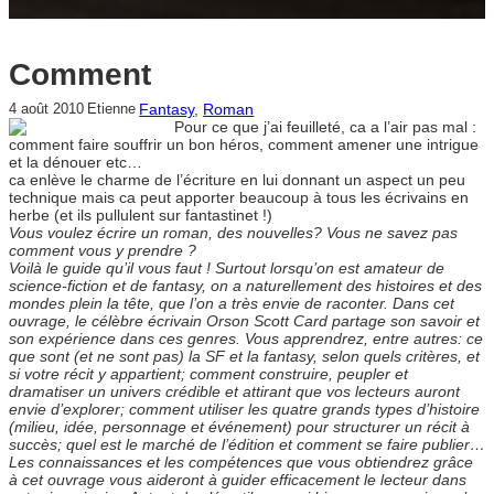
Comment
Fantasy
, 
Roman
4 août 2010
Etienne
Pour ce que j’ai feuilleté, ca a l’air pas mal :
comment faire souffrir un bon héros, comment amener une intrigue
et la dénouer etc…
ca enlève le charme de l’écriture en lui donnant un aspect un peu
technique mais ca peut apporter beaucoup à tous les écrivains en
herbe (et ils pullulent sur fantastinet !)
Vous voulez écrire un roman, des nouvelles? Vous ne savez pas
comment vous y prendre ?
Voilà le guide qu’il vous faut ! Surtout lorsqu’on est amateur de
science-fiction et de fantasy, on a naturellement des histoires et des
mondes plein la tête, que l’on a très envie de raconter. Dans cet
ouvrage, le célèbre écrivain Orson Scott Card partage son savoir et
son expérience dans ces genres. Vous apprendrez, entre autres: ce
que sont (et ne sont pas) la SF et la fantasy, selon quels critères, et
si votre récit y appartient; comment construire, peupler et
dramatiser un univers crédible et attirant que vos lecteurs auront
envie d’explorer; comment utiliser les quatre grands types d’histoire
(milieu, idée, personnage et événement) pour structurer un récit à
succès; quel est le marché de l’édition et comment se faire publier…
Les connaissances et les compétences que vous obtiendrez grâce
à cet ouvrage vous aideront à guider efficacement le lecteur dans