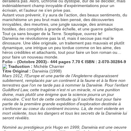
déraillera pas. Alors, uchronie ou dystopie, dur de se décider, mais
indéniablement champ inroyable d’expérimentations pour un
écrivain, et l’auteur ne s’en prive pas.
Autant vous prévenir, il y aura de l’action, des beaux sentiments, du
manichéisme un peu brut mais bien pensé, des découvertes
inroyables, des meurtres, une jungle sauvage, des animaux
hostiles, des complots à grande échelle, et une guerre galactique.
Tout ça sans bouger de la Terre. Sceptique, ouvrez le!
Darwinia ne révolutionne pas la sf, mais il secoue pas mal le
dinosaure. Une idée originale, un traitement pas mauvais et plutôt
dynamique, une intrigue un peu tordue comme on les aime, des
héros crédibles et attachants, tout pour faire un bon roman ou…
pour faire un nouveau monde.
Folio
–
(Octobre 2003)
–
444 pages
7.70 €
ISBN : 2-070-30284-9
Traduction :
Michèle Charrier
Titre Original :
Darwinia (1998)
Mars 1912, l’Europe et une partie de l’Angleterre disparaissent
subitement, remplacés par un continent à la faune et à la flore non
terrestres que l’on ne tarde pas à nommer la Darwinie. Pour l’enfant
Guildford Law, cette tragénie n’est ni un miracle, ni une punition
divine, mais plutôt une énigme que la science pourra un jour
résoudre. C’est fort de cette certitude qu’il sacrifie tout pour faire
partie de la première grande expédition d’exploration destinée à
s’enfoncer au coeur du continent inconnu. Là, de mort violente en
mort violente, tous les dangers et tous les secrets de la Darwinie lui
seront révélés.
Nominé au prestigieux prix Hugo en 1999, Darwinia est une oeuvre