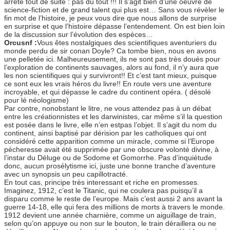
arrête tout de suite : pas du tout !!! Il s’agit bien d’une oeuvre de
science-fiction et de grand talent qui plus est… Sans vous révèler le
fin mot de l’histoire, je peux vous dire que nous allons de surprise
en surprise et que l’histoire dépasse l’entendement. On est bien loin
de la discussion sur l’évolution des espèces…
Orcusnf :
Vous êtes nostalgiques des scientifiques aventuriers du
monde perdu de sir conan Doyle? Ca tombe bien, nous en avons
une pelletée ici. Malheureusement, ils ne sont pas très doués pour
l’exploration de continents sauvages, alors au fond, il n’y aura que
les non scientifiques qui y survivront!! Et c’est tant mieux, puisque
ce sont eux les vrais héros du livre!! En route vers une aventure
incroyable, et qui dépasse le cadre du continent opéra. ( désolé
pour lé néologisme)
Par contre, nonobstant le litre, ne vous attendez pas à un débat
entre les créationnistes et les darwinistes, car même s’il la question
est posée dans le livre, elle n’en estpas l’objet. Il s’agit du nom du
continent, ainsi baptisé par dérision par les catholiques qui ont
considéré cette apparition comme un miracle, comme si l’Europe
pécheresse avait été supprimée par une obscure volonté divine, à
l’instar du Déluge ou de Sodome et Gomorrhe. Pas d’inquiétude
donc, aucun prosélytisme ici, juste une bonne tranche d’aventure
avec un synopsis un peu capillotracté.
En tout cas, principe très interessant et riche en promesses.
Imaginez, 1912, c’est le Titanic, qui ne coulera pas puisqu’il a
disparu comme le reste de l’europe. Mais c’est aussi 2 ans avant la
guerre 14-18, elle qui fera des millions de morts à travers le monde.
1912 devient une année charnière, comme un aiguillage de train,
selon qu’on appuye ou non sur le bouton, le train déraillera ou ne