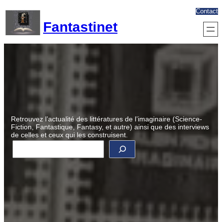
Aller
Contact
au
Fantastinet
contenu
Retrouvez l’actualité des littératures de l’imaginaire (Science-
Fiction, Fantastique, Fantasy, et autre) ainsi que des interviews
de celles et ceux qui les construisent.
R
e
c
h
e
r
c
h
e
r