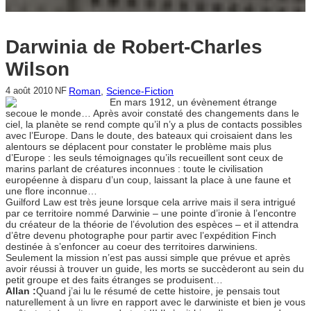
Darwinia de Robert-Charles
Wilson
Roman
, 
Science-Fiction
4 août 2010
NF
En mars 1912, un évènement étrange
secoue le monde… Après avoir constaté des changements dans le
ciel, la planète se rend compte qu’il n’y a plus de contacts possibles
avec l’Europe. Dans le doute, des bateaux qui croisaient dans les
alentours se déplacent pour constater le problème mais plus
d’Europe : les seuls témoignages qu’ils recueillent sont ceux de
marins parlant de créatures inconnues : toute le civilisation
européenne à disparu d’un coup, laissant la place à une faune et
une flore inconnue…
Guilford Law est très jeune lorsque cela arrive mais il sera intrigué
par ce territoire nommé Darwinie – une pointe d’ironie à l’encontre
du créateur de la théorie de l’évolution des espèces – et il attendra
d’être devenu photographe pour partir avec l’expédition Finch
destinée à s’enfoncer au coeur des territoires darwiniens.
Seulement la mission n’est pas aussi simple que prévue et après
avoir réussi à trouver un guide, les morts se succèderont au sein du
petit groupe et des faits étranges se produisent…
Allan :
Quand j’ai lu le résumé de cette histoire, je pensais tout
naturellement à un livre en rapport avec le darwiniste et bien je vous