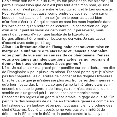
Léo
: Avoir son nom sur un livre, ça fait plaisir et ça fait bizarre : j’ai
parfois l’impression que ce n’est plus tout à fait mon nom, qu’une
dissociation s’est produite entre le Léo qui écrit et le Léo qui existe.
Pour relativiser, il faut aussi comprendre qu’avoir son nom sur un
bouquin n’est pas une fin en soi (sinon je pourrais aussi bien
m’arrêter d’écrire). Ce qui compte ce sont les mots imprimés dans
les livres et ce qu’en retirent les lecteurs. La satisfaction de l’ego
d’un auteur peut lui servir de carburant pour persévérer, mais il
serait dangereux d’y voir une finalité de la littérature.
Borges affirmait être meilleur lecteur qu’écrivain. Je suis assez
d’accord avec cette petit blague.
Allan : La littérature dite de l’imaginaire est souvent mise en
marge de la littérature dite classique et j’aimerais connaître
votre point de vue sur les causes de ce phénomène. Pensez
vous à certaines grandes parutions actuelles qui pourraient
donner les titres de noblesse à ces genres ?
Léo
: Je suis assez mal placé pour pontifier sur les « littératures dite
de l’imaginaire » pour plusieurs raison. D’abord parce que je n’aime
pas les chapelles, les querelles de clocher et les dogmes littéraires.
Ensuite parce que je m’intéresse plus aux frontières des « genres »
qu’à leur noyau dur. Enfin parce que j’aime la littérature dans son
ensemble et que le genre « de l’imaginaire » n’est pas celui qui me
semble en plus grand péril – en tout cas commercialement.
Respecter les règles d’un genre n’est jamais un gage de qualité. On
peut faire des bouquins de daube en littérature générale comme en
fantastique ou en fantasy, et on peut tout aussi bien y produire des
chef d’Œuvres. Ceci étant posé, je ne vois pas bien l’intérêt de
défendre la SF contre le théâtre, la poésie contre la fantasy ou le