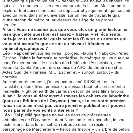
le moyen que j’ai trouvé pour « découvrir » de nouvelles choses, ce
qui est – à mon sens – un des moteurs de la fiction. Mais on peut
explorer tout aussi bien sans se déplacer physiquement, que ce soit
avec un livre, dans une université, sur un lieu de travail, le quai
d’une station de métro ou au-dessus du siège de sa propre
pensée…
Allan : Vous ne cachez pas que vous êtes un grand lecteur, et
bien que cette question est assez « bateau » et récurrente,
puis-je vous demander quels sont les Œuvres ou auteurs qui
vous ont marqués que ce soit au niveau littéraires ou
cinématographiques ?
Léo
: Rapidement sur les livres : Borges, Flaubert, Nabokov, Perec,
Calvino. J’aime le fantastique borderline, le poétique qui va quelque
part, l’expérimental. Je suis fan des bédés de l’Association, des
livres du Diable Vauvert, des comics de ABC, du théâtre de chez
Actes Sud, de Piranese, M.C. Escher et – surtout, surtout – du
tiramisu.
Au cinéma récemment, j’ai beaucoup aimé Kill Bill et Lost in
translation, deux films ambitieux, qui visent haut, et s’en sortent à
merveille. Night on earth de Jarmush est un de mes films favoris.
Allan : Je vous ai découvert à travers les cahiers du labyrinthe
(paru aux Editions de l’Oxymore) mais, si c’est votre premier
roman solo, ce n’est pas votre première publication : pouvez
nous parler de vos écrits antérieurs ?
Léo
: J’ai publié quelques nouvelles dans de précédentes
anthologies de l’Oxymore – dont Notes pour un labyrinthe, le seul
texte repris dans le recueil. On retrouve dans ce récits le
personnage de Marcheterre – héros de Inspire – un arbre de béton,