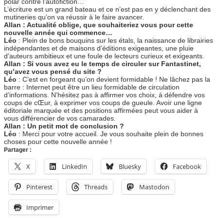
polar contre l’autofiction…
L’écriture est un grand bateau et ce n’est pas en y déclenchant des
mutineries qu’on va réussir à le faire avancer.
Allan : Actualité oblige, que souhaiteriez vous pour cette
nouvelle année qui commence…
Léo
: Plein de bons bouquins sur les étals, la naissance de librairies
indépendantes et de maisons d’éditions exigeantes, une pluie
d’auteurs ambitieux et une foule de lecteurs curieux et exigeants.
Allan : Si vous avez eu le temps de circuler sur Fantastinet,
qu’avez vous pensé du site ?
Léo
: C’est en forgeant qu’on devient formidable ! Ne lâchez pas la
barre : Internet peut être un lieu formidable de circulation
d’informations. N’hésitez pas à affirmer vos choix, à défendre vos
coups de cŒur, à exprimer vos coups de gueule. Avoir une ligne
éditoriale marquée et des positions affirmées peut vous aider à
vous différencier de vos camarades.
Allan : Un petit mot de conclusion ?
Léo
: Merci pour votre accueil. Je vous souhaite plein de bonnes
choses pour cette nouvelle année !
Partager :
X
LinkedIn
Bluesky
Facebook
Pinterest
Threads
Mastodon
Imprimer