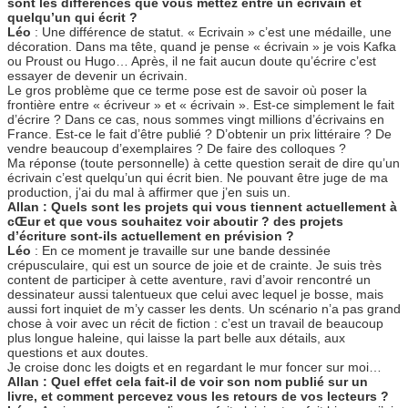
sont les différences que vous mettez entre un écrivain et
quelqu’un qui écrit ?
Léo
: Une différence de statut. « Ecrivain » c’est une médaille, une
décoration. Dans ma tête, quand je pense « écrivain » je vois Kafka
ou Proust ou Hugo… Après, il ne fait aucun doute qu’écrire c’est
essayer de devenir un écrivain.
Le gros problème que ce terme pose est de savoir où poser la
frontière entre « écriveur » et « écrivain ». Est-ce simplement le fait
d’écrire ? Dans ce cas, nous sommes vingt millions d’écrivains en
France. Est-ce le fait d’être publié ? D’obtenir un prix littéraire ? De
vendre beaucoup d’exemplaires ? De faire des colloques ?
Ma réponse (toute personnelle) à cette question serait de dire qu’un
écrivain c’est quelqu’un qui écrit bien. Ne pouvant être juge de ma
production, j’ai du mal à affirmer que j’en suis un.
Allan : Quels sont les projets qui vous tiennent actuellement à
cŒur et que vous souhaitez voir aboutir ? des projets
d’écriture sont-ils actuellement en prévision ?
Léo
: En ce moment je travaille sur une bande dessinée
crépusculaire, qui est un source de joie et de crainte. Je suis très
content de participer à cette aventure, ravi d’avoir rencontré un
dessinateur aussi talentueux que celui avec lequel je bosse, mais
aussi fort inquiet de m’y casser les dents. Un scénario n’a pas grand
chose à voir avec un récit de fiction : c’est un travail de beaucoup
plus longue haleine, qui laisse la part belle aux détails, aux
questions et aux doutes.
Je croise donc les doigts et en regardant le mur foncer sur moi…
Allan : Quel effet cela fait-il de voir son nom publié sur un
livre, et comment percevez vous les retours de vos lecteurs ?