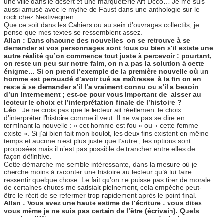
une ville dans le désert et une marqueterie Art Déco… Je me suis
aussi amusé avec le mythe de Faust dans une anthologie sur le
rock chez Nestiveqnen.
Que ce soit dans les Cahiers ou au sein d’ouvrages collectifs, je
pense que mes textes se ressemblent assez.
Allan : Dans chacune des nouvelles, on se retrouve à se
demander si vos personnages sont fous ou bien s’il existe une
autre réalité qu’on commence tout juste à percevoir : pourtant,
on reste un peu sur notre faim, on n’a pas la solution à cette
énigme… Si on prend l’exemple de la première nouvelle où un
homme est persuadé d’avoir tué sa maîtresse, à la fin on en
reste à se demander s’il l’a vraiment connu ou s’il a besoin
d’un internement ; est-ce pour vous important de laisser au
lecteur le choix et l’interprétation finale de l’histoire ?
Léo
: Je ne crois pas que le lecteur ait réellement le choix
d’interpréter l’histoire comme il veut. Il ne va pas se dire en
terminant la nouvelle : « cet homme est fou » ou « cette femme
existe ». Si j’ai bien fait mon boulot, les deux fins existent en même
temps et aucune n’est plus juste que l’autre ; les options sont
proposées mais il n’est pas possible de trancher entre elles de
façon définitive.
Cette démarche me semble intéressante, dans la mesure où je
cherche moins à raconter une histoire au lecteur qu’à lui faire
ressentir quelque chose. Le fait qu’on ne puisse pas tirer de morale
de certaines chutes me satisfait pleinement, cela empêche peut-
être le récit de se refermer trop rapidement après le point final.
Allan : Vous avez une haute estime de l’écriture : vous dites
vous même je ne suis pas certain de l’être (écrivain). Quels