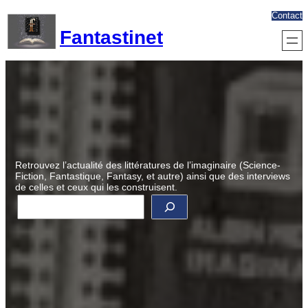
Aller
Contact
au
Fantastinet
contenu
Retrouvez l’actualité des littératures de l’imaginaire (Science-
Fiction, Fantastique, Fantasy, et autre) ainsi que des interviews
de celles et ceux qui les construisent.
R
e
c
h
e
r
c
h
e
r