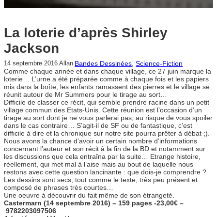
La loterie d’après Shirley
Jackson
Bandes Dessinées
, 
Science-Fiction
14 septembre 2016
Allan
Comme chaque année et dans chaque village, ce 27 juin marque la
loterie… L’urne a été préparée comme à chaque fois et les papiers
mis dans la boîte, les enfants ramassent des pierres et le village se
réunit autour de Mr Summers pour le tirage au sort…
Difficile de classer ce récit, qui semble prendre racine dans un petit
village commun des Etats-Unis. Cette réunion est l’occasion d’un
tirage au sort dont je ne vous parlerai pas, au risque de vous spoiler
dans le cas contraire… S’agit-il de SF ou de fantastique, c’est
difficile à dire et la chronique sur notre site pourra prêter à débat ;).
Nous avons la chance d’avoir un certain nombre d’informations
concernant l’auteur et son récit à la fin de la BD et notamment sur
les discussions que cela entraîna par la suite… Etrange histoire,
réellement, qui met mal à l’aise mais au bout de laquelle nous
restons avec cette question lancinante : que dois-je comprendre ?
Les dessins sont secs, tout comme le texte, très peu présent et
composé de phrases très courtes…
Une oeuvre à découvrir du fait même de son étrangeté.
Castermarn (14 septembre 2016) – 159 pages -23,00€ –
9782203097506