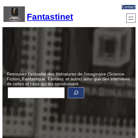
Aller
Contact
au
Fantastinet
contenu
Retrouvez l’actualité des littératures de l’imaginaire (Science-
Fiction, Fantastique, Fantasy, et autre) ainsi que des interviews
de celles et ceux qui les construisent.
R
e
c
h
e
r
c
h
e
r