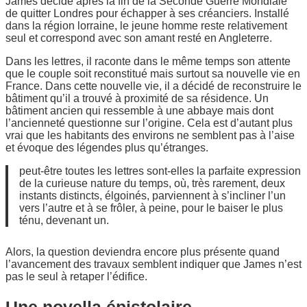
James décide après la fin de la Seconde Guerre Mondiale
de quitter Londres pour échapper à ses créanciers. Installé
dans la région lorraine, le jeune homme reste relativement
seul et correspond avec son amant resté en Angleterre.
Dans les lettres, il raconte dans le même temps son attente
que le couple soit reconstitué mais surtout sa nouvelle vie en
France. Dans cette nouvelle vie, il a décidé de reconstruire le
bâtiment qu’il a trouvé à proximité de sa résidence. Un
bâtiment ancien qui ressemble à une abbaye mais dont
l’ancienneté questionne sur l’origine. Cela est d’autant plus
vrai que les habitants des environs ne semblent pas à l’aise
et évoque des légendes plus qu’étranges.
peut-être toutes les lettres sont-elles la parfaite expression
de la curieuse nature du temps, où, très rarement, deux
instants distincts, élgoinés, parviennent à s’incliner l’un
vers l’autre et à se frôler, à peine, pour le baiser le plus
ténu, devenant un.
Alors, la question deviendra encore plus présente quand
l’avancement des travaux semblent indiquer que James n’est
pas le seul à retaper l’édifice.
Une novella épistolaire