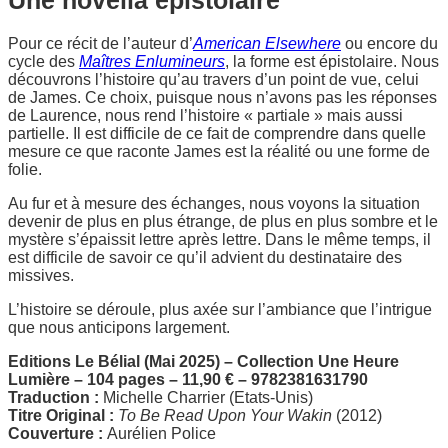
Pour ce récit de l’auteur d’
American Elsewhere
ou encore du
cycle des
Maîtres Enlumineurs
, la forme est épistolaire. Nous
découvrons l’histoire qu’au travers d’un point de vue, celui
de James. Ce choix, puisque nous n’avons pas les réponses
de Laurence, nous rend l’histoire « partiale » mais aussi
partielle. Il est difficile de ce fait de comprendre dans quelle
mesure ce que raconte James est la réalité ou une forme de
folie.
Au fur et à mesure des échanges, nous voyons la situation
devenir de plus en plus étrange, de plus en plus sombre et le
mystère s’épaissit lettre après lettre. Dans le même temps, il
est difficile de savoir ce qu’il advient du destinataire des
missives.
L’histoire se déroule, plus axée sur l’ambiance que l’intrigue
que nous anticipons largement.
Editions Le Bélial (Mai 2025) – Collection Une Heure
Lumière – 104 pages – 11,90 € – 9782381631790
Traduction :
Michelle Charrier (Etats-Unis)
Titre Original :
To Be Read Upon Your Wakin
(2012)
Couverture :
Aurélien Police