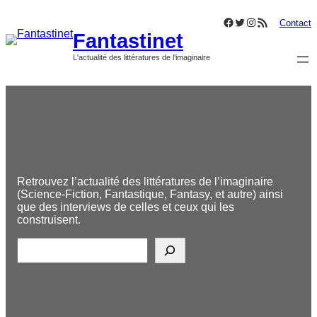
Aller
Facebook
Twitter
Instagram
Flux RSS
au
Contact
Fantastinet
contenu
L'actualité des littératures de l'imaginaire
Retrouvez l’actualité des littératures de l’imaginaire
(Science-Fiction, Fantastique, Fantasy, et autre) ainsi
que des interviews de celles et ceux qui les
construisent.
R
e
c
h
e
r